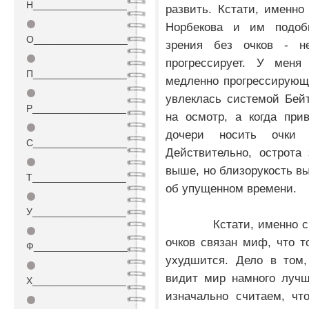
Н_________________
развить. Кстати, именн
⚫
Норбекова и им подоб
О_________________
зрения без очков - не
⚫
прогрессирует. У мен
П_________________
медленно прогрессирующ
⚫
увлеклась системой Бейт
Р_________________
на осмотр, а когда при
⚫
дочери носить очки
С_________________
Действительно, острота
⚫
выше, но близорукость вы
Т_________________
об упущенном времени.
⚫
У_________________
Кстати, именно с это
⚫
очков связан миф, что т
Ф_________________
ухудшится. Дело в том,
⚫
видит мир намного лучш
Х_________________
изначально считаем, чт
⚫