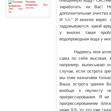
очищенную воду? Систем
Техника
вождения. Это
заработать на Вас! Н
что-то...
дополнительная очистка в
И т.п." И многие верят,
задумываются, какой вре
у многих такая проб
водопроводная вода у них
Надеюсь моя аллегори
сама по себе высокая, 
например, выписываю оч
случае, если острота зре
мы очки назначаем только
Ваша острота зрения Ва
вообще к окулисту н
прогрессирования. Я не
прогрессированием близ
ниже 0,6, то это уже ска