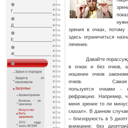
⚫
зре
Г_________________
пока
⚫
нужн
Д_________________
зрения в очках, потому
⚫
здесь ограничиться наз
Е_________________
лечение.
⚫
Ж________________
Давайте порассуждаем,
⚫
в очках и без очков, а
З_________________
Закон и порядок
ношение очков законом
Защита от
очков.
Самая распрос
произвола
пользуется очками - 
Здоровье
Ароматерапия
рефракцию. Например, ч
Болезнь - не
меня зрение то ли минус 
приговор
Искусство
сказал». В данном случа
быть
здоровым
– близорукость в 5 диопт
ЭТО надо
внимание: без диоптри
знать ВСЕМ!