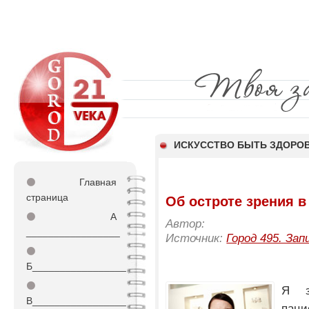
ИСКУССТВО БЫТЬ ЗДОР
⚫
Главная
страница
Об остроте зрения в
⚫
А
Автор:
_________________
Источник:
Город 495. Зап
⚫
Б_________________
⚫
Я з
В_________________
паци