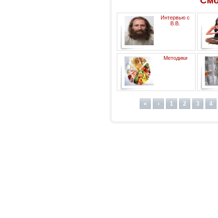
Смо
Интервью с
В.В.
Синельниковым
жи
Методики
восстановления после
инсульта. Диета и питание.
«
‹
1
2
3
4