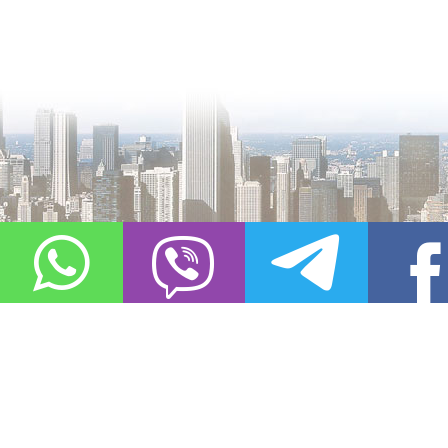
О проекте
Контакты
Copyright © 2011-2021, «
Город XXI века. Твоя записная книжка
». Все 
Использование материалов сайта в сети Интернет допустимо, пр
источник заимствования.
Обо всех замеченных нарушениях авторских прав на материалы, оп
info@gorod21veka.ru