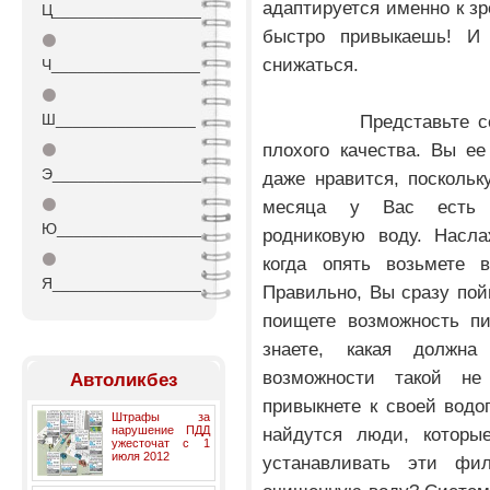
адаптируется именно к зр
Ц_________________
быстро привыкаешь! И 
⚫
снижаться.
Ч_________________
⚫
Ш________________
Представьте себе, ч
плохого качества. Вы ее
⚫
Э_________________
даже нравится, поскольк
⚫
месяца у Вас есть в
Ю_________________
родниковую воду. Насла
⚫
когда опять возьмете 
Я_________________
Правильно, Вы сразу пойм
поищете возможность п
знаете, какая должн
возможности такой н
Автоликбез
привыкнете к своей водо
Штрафы за
нарушение ПДД
найдутся люди, которы
ужесточат с 1
июля 2012
устанавливать эти фи