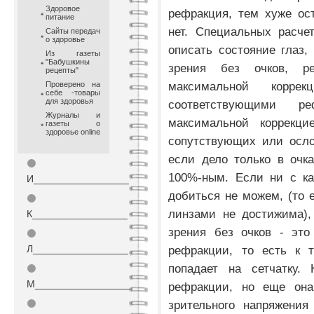
Здоровое
рефракция, тем хуже ост
питание
нет. Специальных расче
Сайты передач
о здоровье
описать состояние глаз,
Из газеты
"Бабушкины
зрения без очков, р
рецепты"
максимальной корр
Проверено на
себе -товары
для здоровья
соответствующими р
Журналы и
максимальной коррекци
газеты о
здоровье online
сопутствующих или осло
если дело только в очк
⚫
100%-ным. Если ни с ка
И_________________
добиться не можем, (то е
⚫
линзами не достижима),
К_________________
зрения без очков - это
⚫
Л_________________
рефракции, то есть к т
попадает на сетчатку. 
⚫
М_________________
рефракции, но еще она
⚫
зрительного напряжения