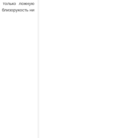
 только ложную
 близорукость ни