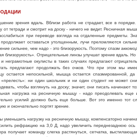
МОДАЦИИ
ение зрения вдаль. Вблизи работа не страдает, все в порядке.
у от тетради и смотрит на доску - ничего не видит. Ресничная мыш
сслабиться при переводе взгляда на отдаленные предметы. Знач
к продолжает оставаться утолщенным, лучи преломляются сильне
ение сильнее, чем надо - это близорукость. Поэтому спазм аккомо
я близорукость». Отрицательные линзы улучшат зрение вдаль. Но
 и неграмотные окулисты в таких случаях предлагают отрицател
тать предлагают продолжать без очков. Что при этом мы име
у остается непосильной, мышца остается спазмированной, да
«прелесть»: ни один школьник и ни один студент не может сним
девать, чтобы взглянуть на доску; значит, они писать начинают то
ьная нагрузка на ресничную мышцу - надо преодолевать еще
тельно усилий должно быть еще больше. Вот это именно тот слу
ию и окончательно портят зрение.
бы уменьшить нагрузку на ресничную мышцу, компенсаторно начина
силить рефракцию на 3,0 Д, надо увеличить переднезаднюю ось 
ера получает команду слегка растянуться, сетчатка, выстилающая