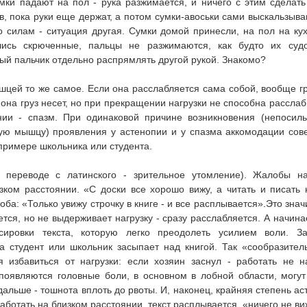
мки падают на пол - рука разжимается, и ничего с этим сделат
в, пока руки еще держат, а потом сумки-авоськи сами выскальзываю
по силам - ситуация другая. Сумки домой принесли, на пол на ку
лись скрюченные, пальцы не разжимаются, как будто их суд
ый пальчик отдельно распрямлять другой рукой. Знакомо?
цей то же самое. Если она расслабляется сама собой, вообще гру
она груз несет, но при прекращении нагрузки не способна расслаби
нии - спазм. При одинаковой причине возникновения (непосиль
ую мышцу) проявления у астенопии и у спазма аккомодации сов
примере школьника или студента.
в переводе с латинского - зрительное утомление). Жалобы н
зком расстоянии. «С доски все хорошо вижу, а читать и писать
ба: «Только увижу строчку в книге - и все расплывается».Это знач
ся, но не выдерживает нагрузку - сразу расслабляется. А начина
сировки текста, которую легко преодолеть усилием воли. З
да студент или школьник засыпает над книгой. Так «сообразите
 избавиться от нагрузки: если хозяин заснул - работать не н
появляются головные боли, в основном в лобной области, могут
дальше - тошнота вплоть до рвоты. И, наконец, крайняя степень ас
аботать на близком расстоянии, текст расплывается, «ничего не ви