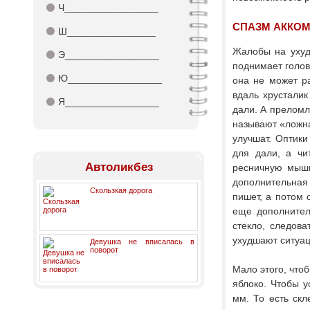
⚫
Ч_________________
СПАЗМ АККО
⚫
Ш________________
Жалобы на ухудш
⚫
Э_________________
поднимает голов
⚫
Ю_________________
она не может ра
вдаль хрустали
⚫
Я_________________
дали. А преломл
называют «ложна
улучшат. Оптики
для дали, а чи
Автоликбез
ресничную мышц
дополнительная 
Скользкая дорога
пишет, а потом о
еще дополнител
стекло, следова
ухудшают ситуац
Девушка не вписалась в
поворот
Мало этого, что
яблоко. Чтобы у
мм. То есть скл