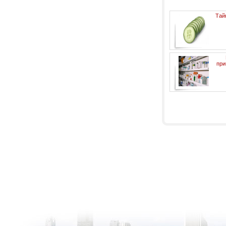
Тай
при