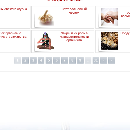
ны свежего огурца
Этот волшебный
чеснок
р
больн
Как правильно
Чакры и их роль в
Проду
нимать лекарства
жизнедеятельности
организма
1
2
3
4
5
6
7
8
9
...
31
›
»