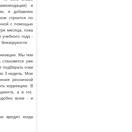
аккомодации) и
ми, я добавляю
ком строится по
енной с помощью
ри месяца, пока
 учебного года -
 близорукости.
инизации. Мы тем
 становится уже
т подбирать очки
ло 3 недель. Мое
ления ресничной
ть коррекцию. В
иента, а в гос.
удобно всем - и
и вредят, когда