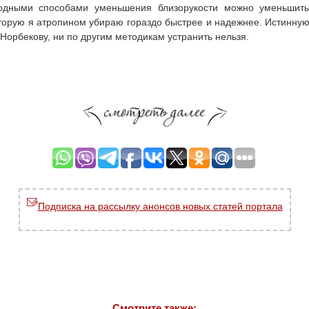
одными способами уменьшения близорукости можно уменьшить
оторую я атропином убираю гораздо быстрее и надежнее. Истинную
о Норбекову, ни по другим методикам устранить нельзя.
Подписка на рассылку анонсов новых статей портала
Смотрите также: