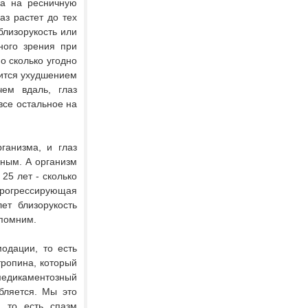
ка на ресничную
аз растет до тех
близорукость или
ного зрения при
но сколько угодно
ится ухудшением
чем вдаль, глаз
все остальное на
ганизма, и глаз
бным. А организм
 25 лет - сколько
я прогрессирующая
ет близорукость
 помним.
одации, то есть
тропина, который
 медикаментозный
бляется. Мы это
 то есть спазм