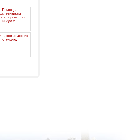
Помощь
одственникам
ого, перенесшего
инсульт
кты повышающие
потенцию.