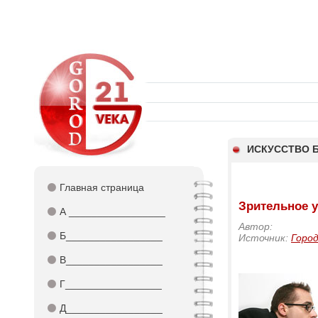
ИСКУССТВО 
⚫
Главная страница
Зрительное 
⚫
А _________________
Автор:
⚫
Б_________________
Источник:
Город
⚫
В_________________
⚫
Г_________________
⚫
Д_________________