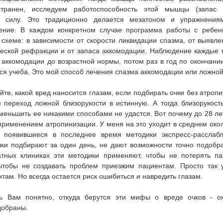
странен, исследуем работоспособность этой мышцы (запас 
 силу. Это традиционно делается мезатоном и упражнения
ение. В каждом конкретном случае программа работы с ребен
схеме: в зависимости от скорости ликвидации спазма, от выявл
еской рефракции и от запаса аккомодации. Наблюдение каждые т
 аккомодации до возрастной нормы, потом раз в год по окончании
тся учеба. Это мой способ лечения спазма аккомодации или ложной
йте, какой вред наносится глазам, если подбирать очки без атроп
переход ложной близорукости в истинную. А тогда близорукость
меньшить ее никакими способами не удастся. Вот почему до 28 ле
применением атропинизации. У меня на это уходит в среднем око
 появившиеся в последнее время методики экспресс-расслаб
ки подбирают за один день, не дают возможности точно подобра
атных клиниках эти методики применяют, чтобы не потерять пац
чтобы не создавать проблем приезжим пациентам. Просто так 
нтам. Но всегда остается риск ошибиться и навредить глазам.
ь Вам понятно, откуда берутся эти мифы о вреде очков - он
добраны.