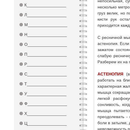
непосильная, су
⚫
К_________________
несколько метро
груз велик, но 
⚫
Л_________________
кисти рук оста
⚫
М_________________
приходится кажд
⚫
Н_________________
С ресничной мыш
астенопия. Если 
⚫
О_________________
зажатом состоя
⚫
П_________________
слабую ресничн
Разберем их на 
⚫
Р_________________
⚫
С_________________
АСТЕНОПИЯ
(
работать на бли
⚫
Т_________________
характерная жало
мышца сокращает
⚫
У_________________
легкой расфоку
⚫
Ф_________________
сонливость, ког
мышца пытается
⚫
Х_________________
преодолевать - 
боли в затылке, 
⚫
Ц_________________
невозможность р