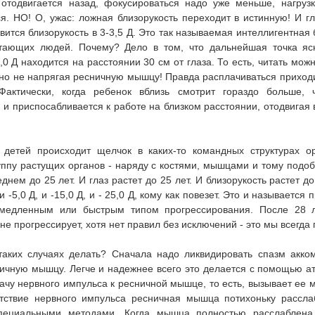
отодвигается назад, фокусироваться надо уже меньше, нагруз
. НО! О, ужас: ложная близорукость переходит в истинную! И гл
вится близорукость в 3-3,5 Д. Это так называемая интеллигентная 
итающих людей. Почему? Дело в том, что дальнейшая точка яс
,0 Д находится на расстоянии 30 см от глаза. То есть, читать мож
но не напрягая ресничную мышцу! Правда расплачиваться приход
Фактически, когда ребенок вблизь смотрит гораздо больше, 
 и приспосабливается к работе на близком расстоянии, отодвигая 
 детей происходит щелчок в каких-то командных структурах ор
уппу растущих органов - наряду с костями, мышцами и тому подо
днем до 25 лет. И глаз растет до 25 лет. И близорукость растет до
и -5,0 Д, и -15,0 Д, и - 25,0 Д, кому как повезет. Это и называетс
 медленным или быстрым типом прогрессирования. После 28 л
не прогрессирует, хотя нет правил без исключений - это мы всегда
таких случаях делать? Сначала надо ликвидировать спазм акком
ичную мышцу. Легче и надежнее всего это делается с помощью а
ачу нервного импульса к ресничной мышце, то есть, вызывает ее
утствие нервного импульса ресничная мышца потихоньку рассла
пециальными методами. Когда мышца полностью расслаблена,