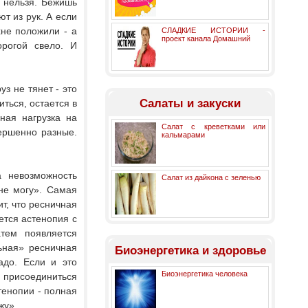
ь нельзя. Бежишь
т из рук. А если
хне положили - а
СЛАДКИЕ ИСТОРИИ -
проект канала Домашний
орогой свело. И
з не тянет - это
Салаты и закуски
ться, остается в
ная нагрузка на
Салат с креветками или
ершенно разные.
кальмарами
а невозможность
Салат из дайкона с зеленью
 не могу». Самая
ит, что ресничная
ется астенопия с
атем появляется
льная» ресничная
Биоэнергетика и здоровье
адо. Если и это
Биоэнергетика человека
 присоединиться
тенопии - полная
жу».