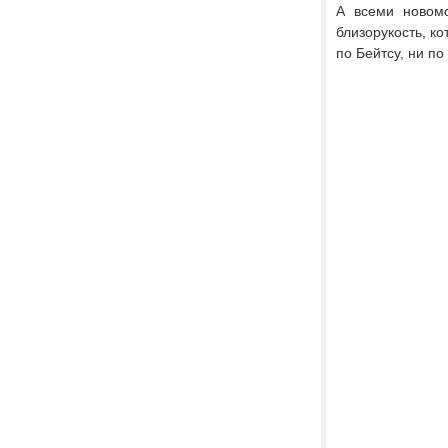
А всеми новом
близорукость, к
по Бейтсу, ни п