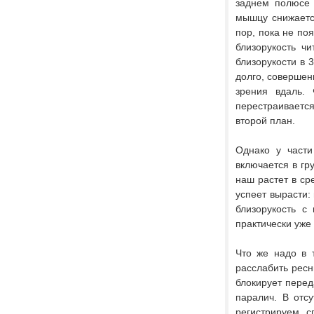
заднем полюсе 
мышцу снижается
пор, пока не поя
близорукость ч
близорукости в 3
долго, совершен
зрения вдаль. 
перестраивается
второй план.
Однако у части
включается в гр
наш растет в сре
успеет вырасти: 
близорукость с
практически уже 
Что же надо в 
расслабить ресн
блокирует перед
паралич. В отс
регистрируем с