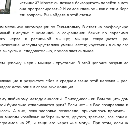
истинной? Может ли ложная близорукость перейти в ист
она прогрессировать? И самое главное - как с этим бор
эти вопросы Вы найдете в этой статье.
м механизм аккомодации по Гельмгольцу. В ответ на расфокусир
рвный импульс с командой о сокращении бежит по парасимпа
ьного нерва к ресничной мышце; мышца сокращается; ре
натяжение капсулы хрусталика уменьшается; хрусталик в силу св
е выпуклым, следовательно, преломляет сильнее.
ем цепочку: нерв - мышца - хрусталик. В этой цепочке разрыв м
никающие в результате сбоя в среднем звене этой цепочки – ре
 видов: астенопия и спазм аккомодации.
ему любимому методу аналогий. Приходилось ли Вам тащить до
орой буквально отваливаются руки? Если нет - я Вас поздравляю 
лось. А мне, пока здоровье позволяло, приходилось продукты 
а многим хозяйкам: наберешь того, другого, третьего, все понемно
лограммов на 25, и тащи его через «не могу». При этом, если 