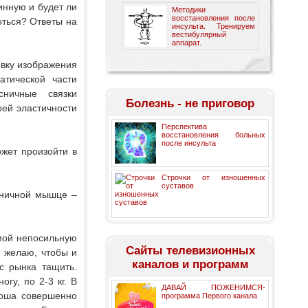
инную и будет ли
Методики
восстановления после
оться? Ответы на
инсульта. Тренируем
вестибулярный
аппарат.
овку изображения
тической части
сничные связки
Болезнь - не приговор
оей эластичности
Перспектива
восстановления больных
после инсульта
ожет произойти в
Строчки от изношенных
суставов
сничной мышце –
мой непосильную
Cайты телевизионных
и желаю, чтобы и
каналов и программ
с рынка тащить.
гу, по 2-3 кг. В
ДАВАЙ ПОЖЕНИМСЯ-
ноша совершенно
программа Первого канала