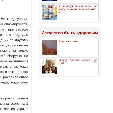
Они могут спасти жизнь, но
могут значительно сократить
её...
 Но когда ученик
ца спазмируется,
ит, при взгляде
Искусство быть здоровым
е, чем надо для
дации по-другому
Массаж спины
 ситуацию они не
ьные очки только
ем? Нагрузка на
А ведь прожить можно и до
 еще появляется
120
ать очки, когда
же в очках, а это
 и рассеивающее
чай, когда очки
ет расти глазное
глаза всего на 1
 глаз изнутри, в