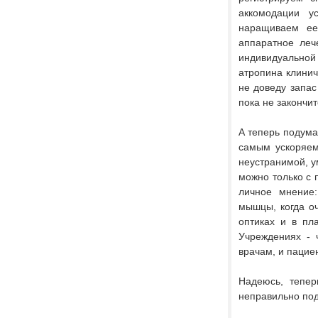
аккомодации у
наращиваем ее
аппаратное леч
индивидуальной 
атропина клинич
не доведу запас
пока не закончи
А теперь подума
самым ускоряем 
неустранимой, у
можно только с 
личное мнение:
мышцы, когда оч
оптиках и в пл
Учреждениях - 
врачам, и пацие
Надеюсь, тепер
неправильно по