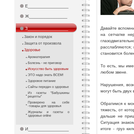
⚫
Е_________________
⚫
Ж________________
Давайте вспомни
⚫
З_________________
на сетчатке не
Закон и порядок
глазодвигател
Защита от произвола
расслабляются; 
Здоровье
становится боле
Ароматерапия
Болезнь - не приговор
То есть, мы име
Искусство быть здоровым
любом звене.
ЭТО надо знать ВСЕМ!
Здоровое питание
Нарушения, воз
Сайты передач о здоровье
могут быть двух
Из газеты "Бабушкины
рецепты"
Проверено на себе
Обратимся к мо
-товары для здоровья
тяжесть, от кот
Журналы и газеты о
здоровье online
дальше не приш
Ситуация знаком
итоге - груз ки
⚫
И_________________