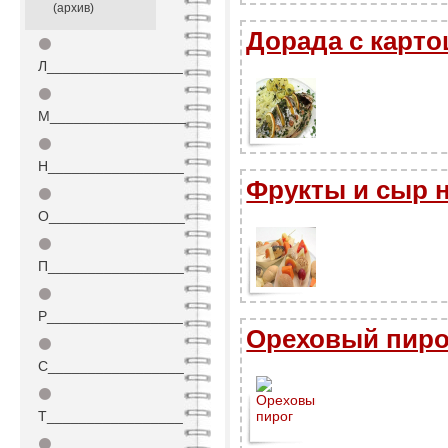
(архив)
Дорада с карт
⚫
Л_________________
⚫
М_________________
⚫
Н_________________
Фрукты и сыр 
⚫
О_________________
⚫
П_________________
⚫
Р_________________
Ореховый пиро
⚫
С_________________
⚫
Т_________________
⚫