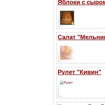
Яблоки с сыро
Салат "Мельни
Рулет "Кивин"