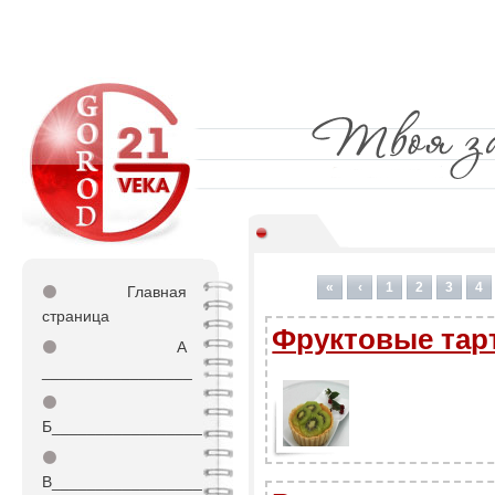
«
‹
1
2
3
4
⚫
Главная
страница
Фруктовые тар
⚫
А
_________________
⚫
Б_________________
⚫
В_________________