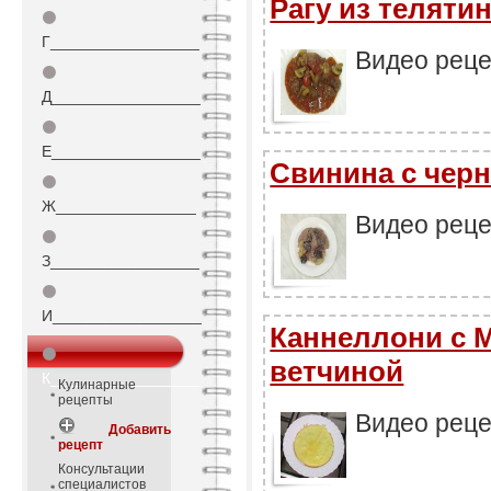
Рагу из теляти
⚫
Г_________________
Видео реце
⚫
Д_________________
⚫
Е_________________
Свинина с чер
⚫
Ж________________
Видео реце
⚫
З_________________
⚫
И_________________
Каннеллони с 
⚫
ветчиной
К_________________
Кулинарные
рецепты
Видео реце
Добавить
рецепт
Консультации
специалистов