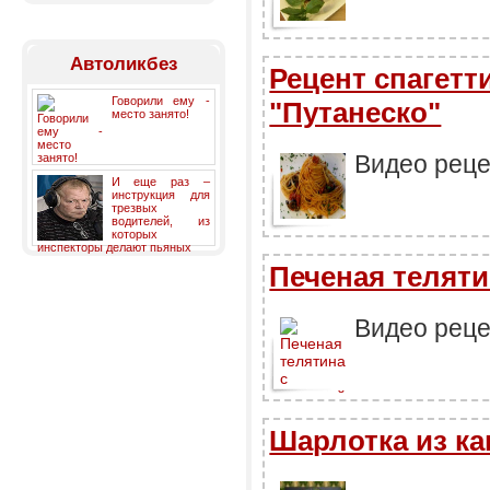
Автоликбез
Рецент спагетт
Говорили ему -
"Путанеско"
место занято!
Видео реце
И еще раз –
инструкция для
трезвых
водителей, из
которых
инспекторы делают пьяных
Печеная теляти
Видео реце
Шарлотка из к