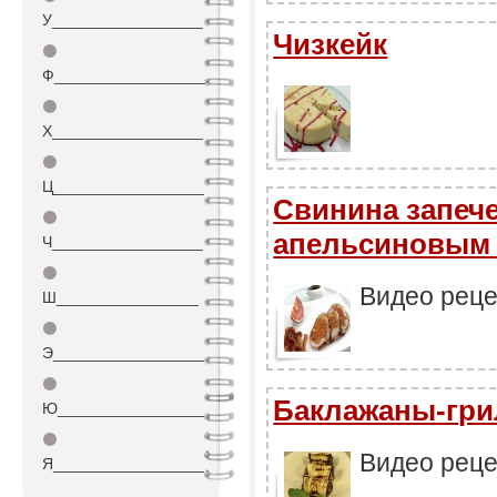
У_________________
Чизкейк
⚫
Ф_________________
⚫
Х_________________
⚫
Ц_________________
Свинина запече
⚫
апельсиновым
Ч_________________
⚫
Видео реце
Ш________________
⚫
Э_________________
⚫
Баклажаны-гри
Ю_________________
⚫
Видео реце
Я_________________