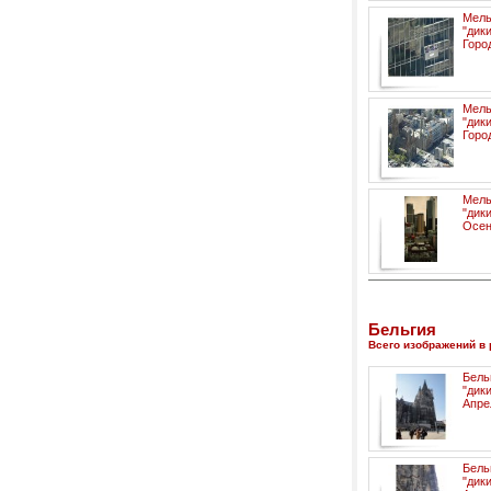
Мел
"ди
Горо
Мел
"ди
Горо
Мел
"ди
Осен
Бельгия
Всего изображений в 
Бел
"ди
Апре
Бел
"ди