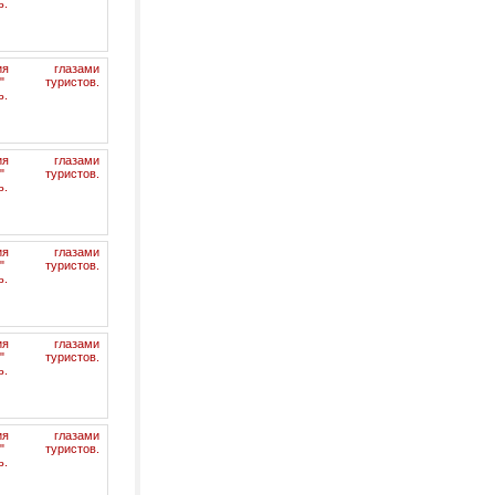
ь.
гия глазами
их" туристов.
ь.
гия глазами
их" туристов.
ь.
гия глазами
их" туристов.
ь.
гия глазами
их" туристов.
ь.
гия глазами
их" туристов.
ь.