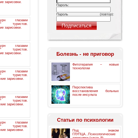
ие зарисовки.
Пароль:
Пароль (повтор):
бурн глазами
их" туристов.
ие зарисовки.
бурн глазами
их" туристов.
ие зарисовки.
Болезнь - не приговор
Фитотерапия – новые
технологии
бурн глазами
их" туристов.
кие зарисовки.
Перспектива
восстановления больных
после инсульта
бурн глазами
их" туристов.
кие зарисовки.
Статьи по психологии
бурн глазами
их" туристов.
кие зарисовки.
Под знаком
ГЛУПЦА...Психологические
зарисовки (часть 9)