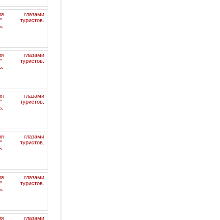
гия глазами
их" туристов.
ь.
гия глазами
их" туристов.
ь.
гия глазами
их" туристов.
ь.
гия глазами
их" туристов.
ь.
гия глазами
их" туристов.
ь.
гия глазами