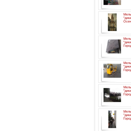
Мел
"ди
Осен
Мел
"ди
Горо
Мел
"ди
Горо
Мел
"ди
Горо
Мел
"ди
Горо