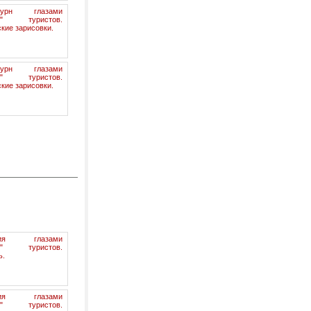
бурн глазами
их" туристов.
кие зарисовки.
бурн глазами
их" туристов.
кие зарисовки.
гия глазами
их" туристов.
ь.
гия глазами
их" туристов.