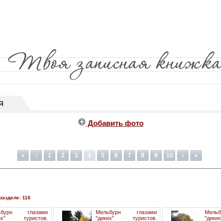
Я
Добавить фото
«
‹
1
2
3
4
5
6
7
8
9
10
›
»
разделе: 116
ьбурн глазами
Мельбурн глазами
Мель
ких" туристов.
"диких" туристов.
"дик