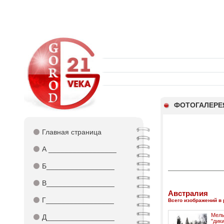
ФОТОГАЛЕРЕ
⚫
Главная страница
⚫
А _________________
⚫
Б_________________
⚫
В_________________
Австралия
⚫
Г_________________
Всего изображений в 
Мел
⚫
Д_________________
"ди