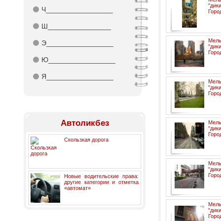
"ди
⚫
Ч_________________
Горо
⚫
Ш________________
Мел
⚫
Э_________________
"ди
Горо
⚫
Ю_________________
⚫
Я_________________
Мел
"ди
Горо
Автоликбез
Мел
"ди
Горо
Скользкая дорога
Мел
"ди
Горо
Новые водительские права:
другие категории и отметка
«автомат»
Мел
"ди
Горо