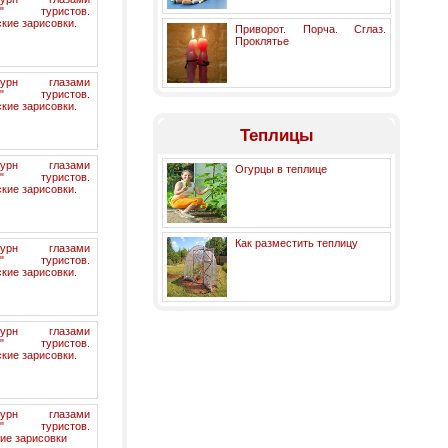
их" туристов.
кие зарисовки.
Приворот. Порча. Сглаз.
Проклятье
бурн глазами
их" туристов.
кие зарисовки.
Теплицы
бурн глазами
Огурцы в теплице
их" туристов.
кие зарисовки.
Как разместить теплицу
бурн глазами
их" туристов.
кие зарисовки.
бурн глазами
их" туристов.
кие зарисовки.
бурн глазами
их" туристов.
ие зарисовки