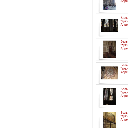
Апре
Бел
"ди
Апре
Бел
"ди
Апре
Бел
"ди
Апре
Бел
"ди
Апре
Бел
"ди
Апре