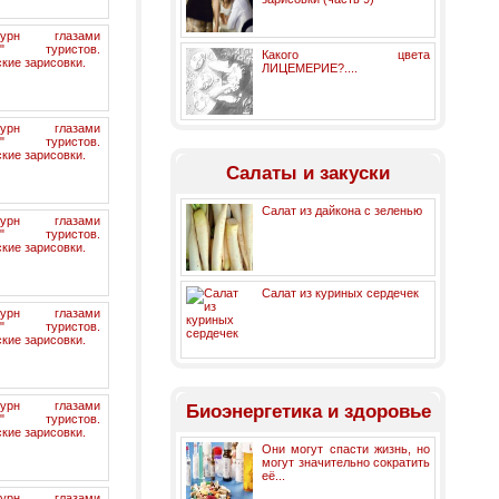
бурн глазами
их" туристов.
Какого цвета
кие зарисовки.
ЛИЦЕМЕРИЕ?....
бурн глазами
их" туристов.
кие зарисовки.
Салаты и закуски
Салат из дайкона с зеленью
бурн глазами
их" туристов.
кие зарисовки.
Салат из куриных сердечек
бурн глазами
их" туристов.
кие зарисовки.
бурн глазами
Биоэнергетика и здоровье
их" туристов.
кие зарисовки.
Они могут спасти жизнь, но
могут значительно сократить
её...
бурн глазами