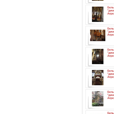
Бел
"ди
Апре
Бел
"ди
Апре
Бел
"ди
Апре
Бел
"ди
Апре
Бел
"ди
Апре
Бел