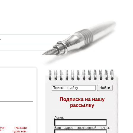
Подписка на нашу
рассылку
Логин:
бурн глазами
Ваш адрес электронной почты:
их" туристов.