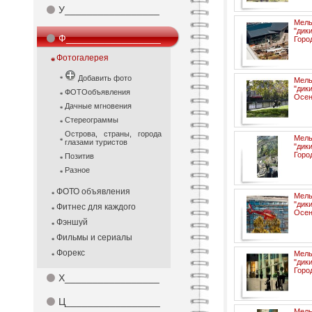
⚫
У_________________
Мел
"ди
⚫
Ф_________________
Горо
Фотогалерея
Добавить фото
Мел
"ди
ФОТОобъявления
Осен
Дачные мгновения
Стереограммы
Острова, страны, города
Мел
глазами туристов
"ди
Горо
Позитив
Разное
ФОТО объявления
Мел
"ди
Фитнес для каждого
Осен
Фэншуй
Фильмы и сериалы
Форекс
Мел
"ди
Горо
⚫
Х_________________
⚫
Ц_________________
Мел