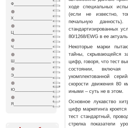
Ф_________________
ходе специальных испы
⚫
(если не известно, то
Х_________________
печальную данность)
⚫
стандартизированных усл
Ц_________________
80/1268/EWG в ее актуаль
⚫
Некоторые марки пытаю
Ч_________________
тайны, скрывающейся з
⚫
Ш________________
цифр, говоря, что тест в
состоянии, включа
⚫
Э_________________
укомплектованной сери
⚫
скорости движения 80 к
Ю_________________
иными – суть не в этом.
⚫
Основное лукавство хит
Я_________________
цифр маркетинга кроется
тест стандартный, прово
стрелка показатели ур