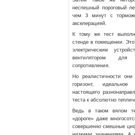
неспешный пороговый пе
чем 3 минут с торможе
акселерацией.
К тому же тест выполня
стенде в помещении. Это
электрическим устро
вентилятором для 
сопротивления.
Но реалистичности они
горизонт, идеальное
настоящего разнонаправ
теста к абсолютно тепли
Ведь в таком вялом те
«дороге» даже многосот
совершенно смешные циф
низкими значениями. А 