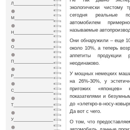
Л_________________
экологически чистому т
⚫
сегодня реальные по
М_________________
автомобилем приме
⚫
называемые автопроизво
Н_________________
Они обнаружили – еще 10
⚫
О_________________
около 10%, а теперь воз
⚫
аппетиты продукции р
П_________________
неодинаково.
⚫
У мощных немецких маши
Р_________________
на 26%-30%, у эстетич
⚫
пригожих «японцев»
С_________________
показателями и безумны
⚫
до «элеткро-в-носу-ковыр
Т_________________
Да вот с чего.
⚫
У_________________
О том, что предоставляе
⚫
автомобиль данные прои