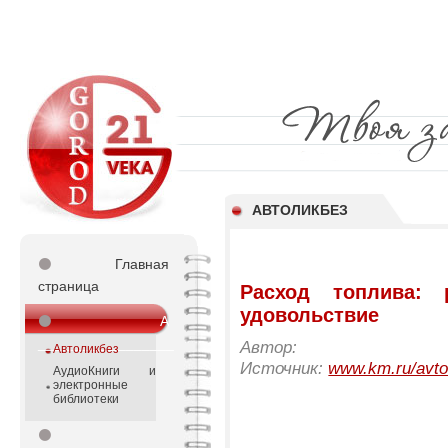
АВТОЛИКБЕЗ
⚫
Главная
страница
Расход топлива: 
удовольствие
⚫
А
_________________
Автор:
Автоликбез
Источник:
www.km.ru/avt
АудиоКниги и
электронные
библиотеки
⚫