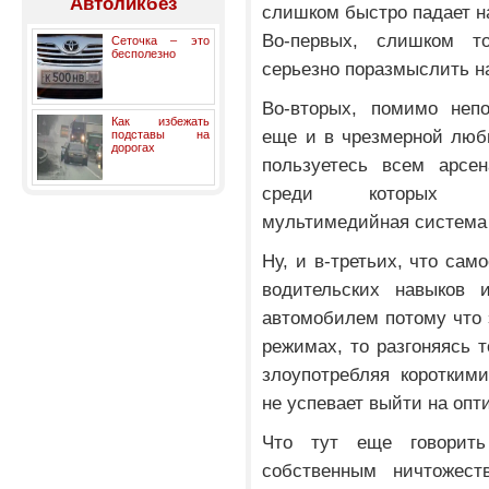
Автоликбез
слишком быстро падает н
Во-первых, слишком т
Сеточка – это
бесполезно
серьезно поразмыслить н
Во-вторых, помимо непо
Как избежать
еще и в чрезмерной любв
подставы на
дорогах
пользуетесь всем арсен
среди которых кон
мультимедийная система и
Ну, и в-третьих, что сам
водительских навыков 
автомобилем потому что 
режимах, то разгоняясь т
злоупотребляя коротким
не успевает выйти на оп
Что тут еще говорить
собственным ничтожест