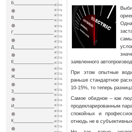
Б_________________
Выб
⚫
орие
В_________________
Одн
⚫
заст
Г_________________
сам
⚫
усл
Д_________________
зна
⚫
заявленного автопроизво
Е_________________
⚫
При этом опытные вод
Ж________________
раньше стандартное расх
⚫
10-15%, то теперь разниц
З_________________
Самое обидное – как люд
⚫
продекларированным пара
И_________________
спокойных и профессио
⚫
К_________________
отнюдь не в субъективны
⚫
Не так давно экспер