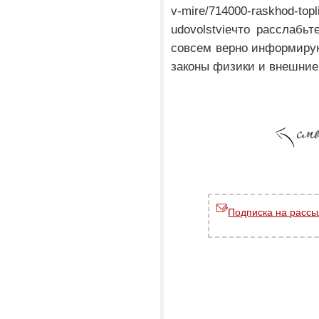
v-mire/714000-raskhod-topli
udovolstvieчто расслабьт
совсем верно информирую
законы физики и внешние
Подписка на рассы