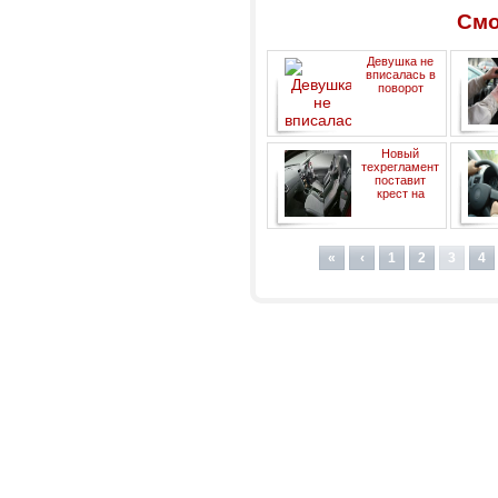
Смо
Девушка не
вписалась в
поворот
Новый
ав
техрегламент
специ
поставит
комп
крест на
праворульных автомобилях
«
‹
1
2
3
4