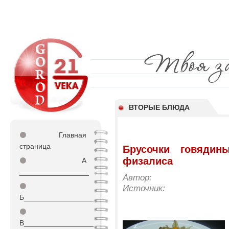
ВТОРЫЕ БЛЮДА
⚫
Главная
страница
Брусочки говяди
физалиса
⚫
А
_________________
Автор:
⚫
Источник:
Б_________________
⚫
В_________________