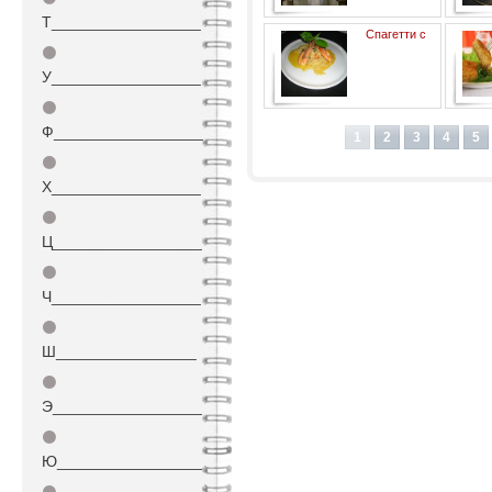
Т_________________
Спагетти с
⚫
У_________________
⚫
королевскими креветками
Ф_________________
1
2
3
4
5
⚫
Х_________________
⚫
Ц_________________
⚫
Ч_________________
⚫
Ш________________
⚫
Э_________________
⚫
Ю_________________