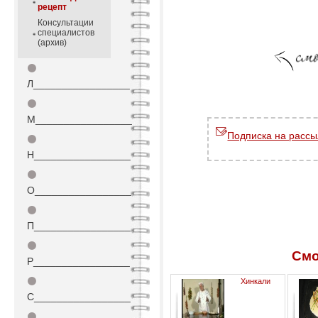
рецепт
Консультации
специалистов
(архив)
⚫
Л_________________
⚫
М_________________
Подписка на рассы
⚫
Н_________________
⚫
О_________________
⚫
П_________________
⚫
Смо
Р_________________
⚫
Хинкали
С_________________
⚫