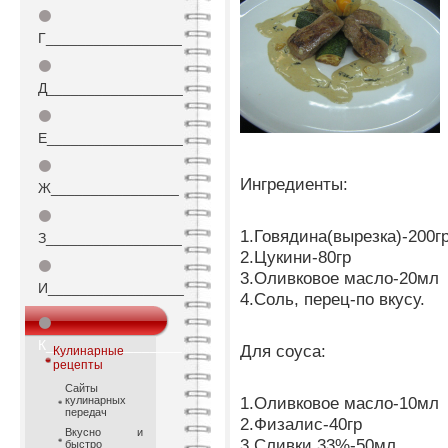
⚫
Г_________________
⚫
Д_________________
⚫
Е_________________
⚫
Ингредиенты:
Ж________________
⚫
1.Говядина(вырезка)-200г
З_________________
2.Цукини-80гр
⚫
3.Оливковое масло-20мл
И_________________
4.Соль, перец-по вкусу.
⚫
К_________________
Для соуса:
Кулинарные
рецепты
Сайты
1.Оливковое масло-10мл
кулинарных
передач
2.Физалис-40гр
Вкусно и
3.Сливки 33%-50мл
быстро