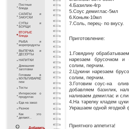
4.Базилик-4гр
Постные
блюда
5.Соус демиглас-5мл
САЛАТЫ и
6.Коньяк-10мл
ЗАКУСКИ
7.Соль, перец- по вкусу.
СУПЫ и
БОРЩИ
ВТОРЫЕ
блюда
Приготовление:
РЫБА и
морепродукты
ВЫПЕЧКА и
1.Говядину обрабатываем
ДЕСЕРТЫ
нарезаем брусочком и 
НАПИТКИ
солим, перчим.
Домашние
заготовки
2.Цукини нарезаем брус
Готовим в
солим, перчим.
МУЛЬТИВАРКЕ
new
3.Готовим соус-на оли
Тосты
добавляем базилик, нал
Интересное о
наливаем демиглас и сли
продуктах
4.На тарелку кладем цуки
Еда на заказ
Украшаем одной ягодкой 
Разное
Как это
делают...
Приятного аппетита!
Добавить