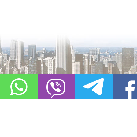
О проекте
Контакты
Copyright © 2011-2021, «
Город XXI века. Твоя записная книжка
». Все 
Использование материалов сайта в сети Интернет допустимо, пр
источник заимствования.
Обо всех замеченных нарушениях авторских прав на материалы, оп
info@gorod21veka.ru