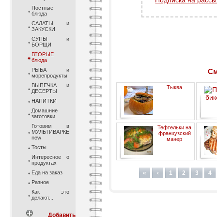
Подписка на рассы
Постные
блюда
САЛАТЫ и
ЗАКУСКИ
СУПЫ и
БОРЩИ
ВТОРЫЕ
блюда
РЫБА и
См
морепродукты
ВЫПЕЧКА и
Тыква
ДЕСЕРТЫ
НАПИТКИ
Домашние
заготовки
фаршированная рисом,
Готовим в
Тефтельки на
черносливом, изюмом и
МУЛЬТИВАРКЕ
французский
яблоками
new
манер
Тосты
Интересное о
продуктах
Еда на заказ
«
‹
1
2
3
4
Разное
Как это
делают...
Добавить