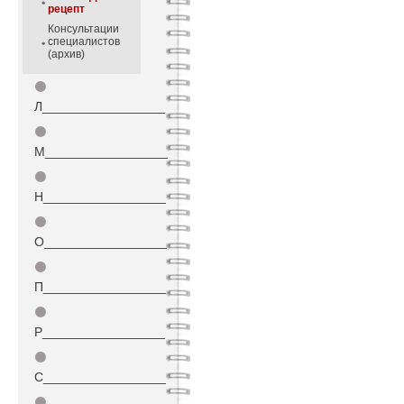
рецепт
Консультации
специалистов
(архив)
⚫
Л_________________
⚫
М_________________
⚫
Н_________________
⚫
О_________________
⚫
П_________________
⚫
Р_________________
⚫
С_________________
⚫