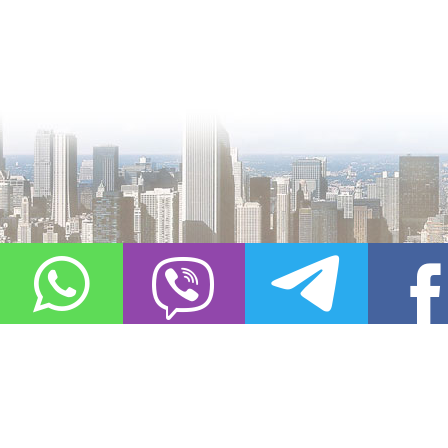
О проекте
Контакты
Copyright © 2011-2021, «
Город XXI века. Твоя записная книжка
». Все 
Использование материалов сайта в сети Интернет допустимо, пр
источник заимствования.
Обо всех замеченных нарушениях авторских прав на материалы, оп
info@gorod21veka.ru