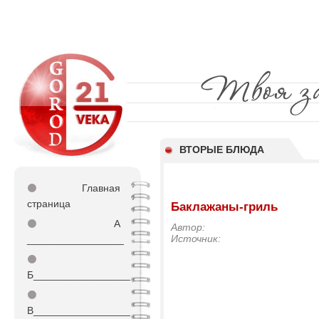
ВТОРЫЕ БЛЮДА
⚫
Главная
страница
Баклажаны-гриль
⚫
А
Автор:
Источник:
_________________
⚫
Б_________________
⚫
В_________________