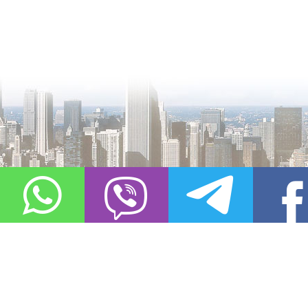
О проекте
Контакты
Copyright © 2011-2021, «
Город XXI века. Твоя записная книжка
». Все 
Использование материалов сайта в сети Интернет допустимо, пр
источник заимствования.
Обо всех замеченных нарушениях авторских прав на материалы, оп
info@gorod21veka.ru