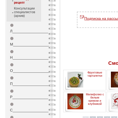
рецепт
Консультации
специалистов
(архив)
Подписка на рассы
⚫
Л_________________
⚫
М_________________
⚫
Н_________________
Смо
⚫
О_________________
Фруктовые
тарталетки
⚫
П_________________
⚫
Милифолио с
Р_________________
белым
кремом и
⚫
клубникой
С_________________
⚫