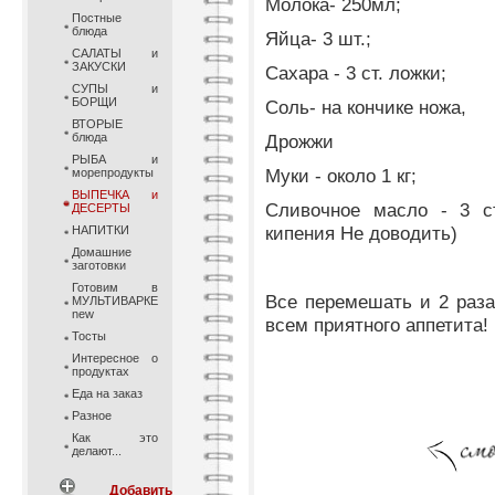
Молока- 250мл;
Постные
блюда
Яйца- 3 шт.;
САЛАТЫ и
ЗАКУСКИ
Сахара - 3 ст. ложки;
СУПЫ и
БОРЩИ
Соль- на кончике ножа,
ВТОРЫЕ
блюда
Дрожжи
РЫБА и
Муки - около 1 кг;
морепродукты
ВЫПЕЧКА и
Сливочное масло - 3 ст
ДЕСЕРТЫ
кипения Не доводить)
НАПИТКИ
Домашние
заготовки
Готовим в
Все перемешать и 2 раза
МУЛЬТИВАРКЕ
new
всем приятного аппетита!
Тосты
Интересное о
продуктах
Еда на заказ
Разное
Как это
делают...
Добавить