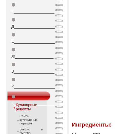
⚫
Г_________________
⚫
Д_________________
⚫
Е_________________
⚫
Ж________________
⚫
З_________________
⚫
И_________________
⚫
К_________________
Кулинарные
рецепты
Сайты
кулинарных
передач
Ингредиенты:
Вкусно и
быстро