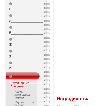
⚫
Г_________________
⚫
Д_________________
⚫
Е_________________
⚫
Ж________________
⚫
З_________________
⚫
И_________________
⚫
К_________________
Кулинарные
рецепты
Сайты
кулинарных
передач
Ингредиенты:
Вкусно и
быстро