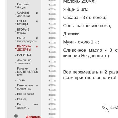
Молока- 250мл;
Постные
блюда
Яйца- 3 шт.;
САЛАТЫ и
ЗАКУСКИ
Сахара - 3 ст. ложки;
СУПЫ и
БОРЩИ
Соль- на кончике ножа,
ВТОРЫЕ
блюда
Дрожжи
РЫБА и
Муки - около 1 кг;
морепродукты
ВЫПЕЧКА и
Сливочное масло - 3 ст
ДЕСЕРТЫ
кипения Не доводить)
НАПИТКИ
Домашние
заготовки
Готовим в
Все перемешать и 2 раза
МУЛЬТИВАРКЕ
new
всем приятного аппетита!
Тосты
Интересное о
продуктах
Еда на заказ
Разное
Как это
делают...
Добавить