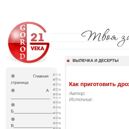
ВЫПЕЧКА И ДЕСЕРТЫ
⚫
Главная
страница
Как приготовить дро
⚫
А
Автор:
_________________
Источник:
⚫
Б_________________
⚫
В_________________