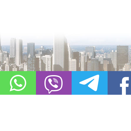
О проекте
Контакты
Copyright © 2011-2021, «
Город XXI века. Твоя записная книжка
». Все 
Использование материалов сайта в сети Интернет допустимо, пр
источник заимствования.
Обо всех замеченных нарушениях авторских прав на материалы, оп
info@gorod21veka.ru