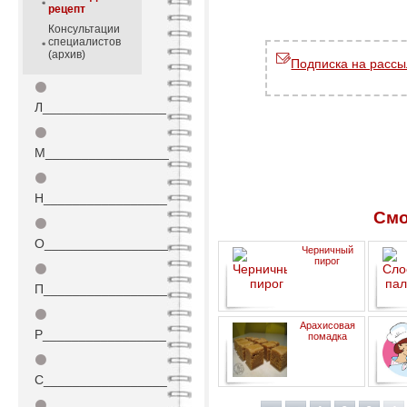
рецепт
Консультации
специалистов
(архив)
Подписка на рассы
⚫
Л_________________
⚫
М_________________
⚫
Н_________________
Смо
⚫
О_________________
Черничный
пирог
⚫
П_________________
⚫
Арахисовая
Р_________________
помадка
⚫
С_________________
⚫