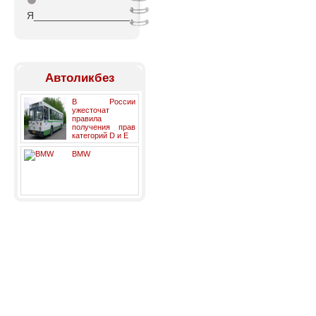
⚫
Я_________________
Автоликбез
В России
ужесточат
правила
получения прав
категорий D и E
BMW