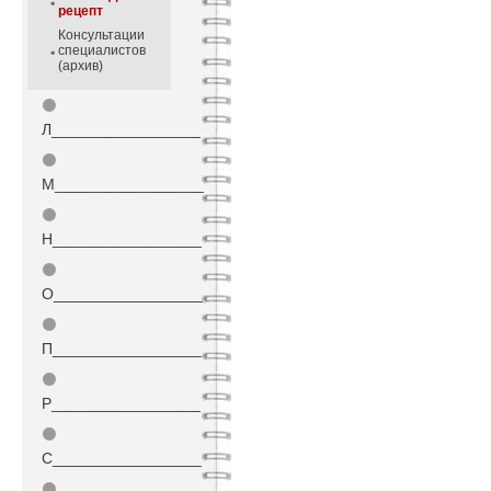
рецепт
Консультации
специалистов
(архив)
⚫
Л_________________
⚫
М_________________
⚫
Н_________________
⚫
О_________________
⚫
П_________________
⚫
Р_________________
⚫
С_________________
⚫