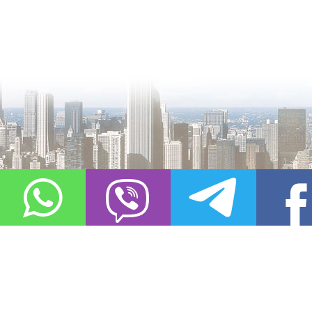
О проекте
Контакты
Copyright © 2011-2021, «
Город XXI века. Твоя записная книжка
». Все 
Использование материалов сайта в сети Интернет допустимо, пр
источник заимствования.
Обо всех замеченных нарушениях авторских прав на материалы, оп
info@gorod21veka.ru