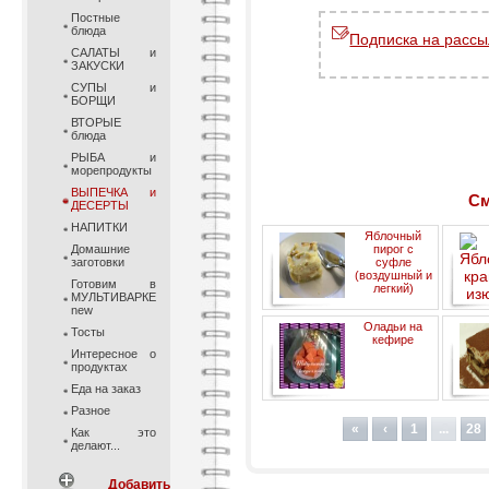
Постные
блюда
Подписка на рассы
САЛАТЫ и
ЗАКУСКИ
СУПЫ и
БОРЩИ
ВТОРЫЕ
блюда
РЫБА и
морепродукты
ВЫПЕЧКА и
См
ДЕСЕРТЫ
НАПИТКИ
Яблочный
Домашние
пирог с
заготовки
суфле
(воздушный и
Готовим в
легкий)
МУЛЬТИВАРКЕ
new
Оладьи на
Тосты
кефире
Интересное о
продуктах
Еда на заказ
Разное
«
‹
1
...
28
Как это
делают...
Добавить