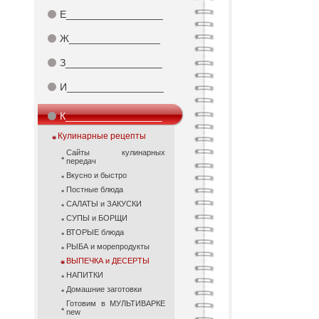
⚫
Е_________________
⚫
Ж________________
⚫
З_________________
⚫
И_________________
⚫
К_________________
Кулинарные рецепты
Сайты кулинарных
передач
Вкусно и быстро
Постные блюда
САЛАТЫ и ЗАКУСКИ
СУПЫ и БОРЩИ
ВТОРЫЕ блюда
РЫБА и морепродукты
ВЫПЕЧКА и ДЕСЕРТЫ
НАПИТКИ
Домашние заготовки
Готовим в МУЛЬТИВАРКЕ
new