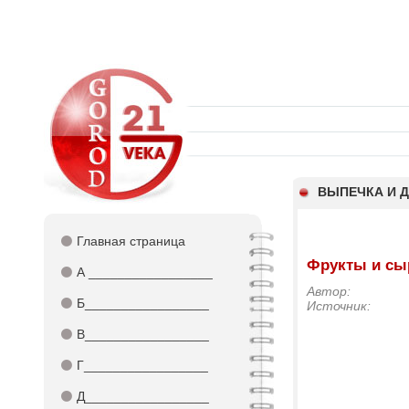
ВЫПЕЧКА И 
⚫
Главная страница
Фрукты и сы
⚫
А _________________
Автор:
⚫
Б_________________
Источник:
⚫
В_________________
⚫
Г_________________
⚫
Д_________________