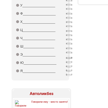
⚫
У_________________
⚫
Ф_________________
⚫
Х_________________
⚫
Ц_________________
⚫
Ч_________________
⚫
Ш________________
⚫
Э_________________
⚫
Ю_________________
⚫
Я_________________
Автоликбез
Говорили ему - место занято!