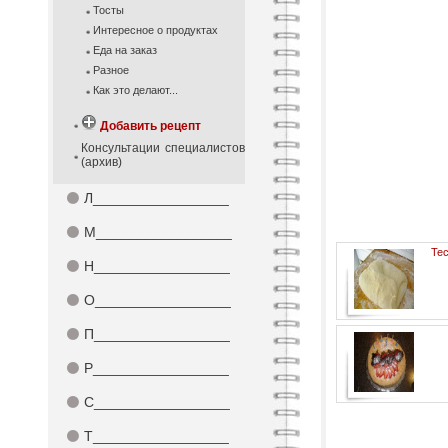
Тосты
Интересное о продуктах
Еда на заказ
Разное
Как это делают...
Добавить рецепт
Консультации специалистов
(архив)
⚫
Л_________________
⚫
М_________________
Тес
⚫
Н_________________
⚫
О_________________
⚫
П_________________
⚫
Р_________________
⚫
С_________________
⚫
Т_________________