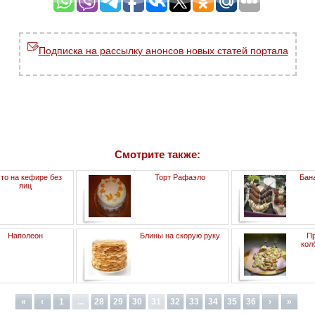
Подписка на рассылку анонсов новых статей портала
Смотрите также:
то на кефире без
Торт Рафаэло
Бан
яиц
Наполеон
Блины на скорую руку
Пр
кол
«
‹
1
...
28
29
30
31
32
33
34
35
36
›
»