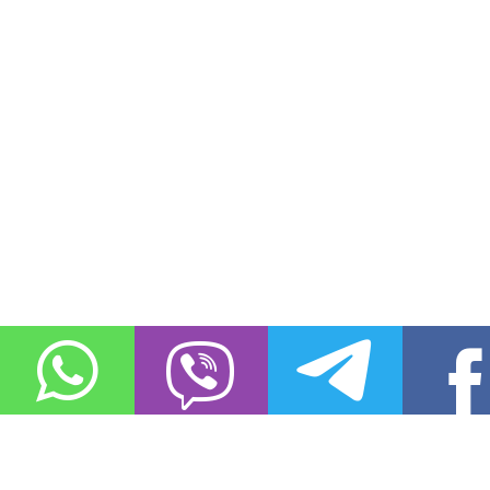
О проекте
Контакты
Copyright © 2011-2021, «
Город XXI века. Твоя записная книжка
». Все 
Использование материалов сайта в сети Интернет допустимо, пр