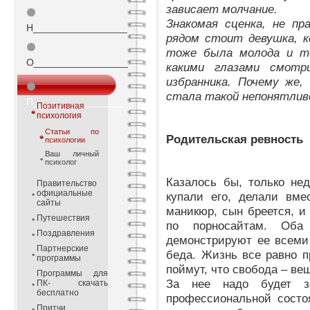
зависает молчание.
⚫
Знакомая сценка, не пр
Н_________________
рядом стоит девушка, к
⚫
тоже была молода и то
О_________________
какими глазами смот
избранника. Почему же,
⚫
стала такой непонятлив
П_________________
Позитивная
психология
Статьи по
Родительская ревность
психологии
Ваш личный
психолог
Казалось бы, только не
Правительство
официальные
купали его, делали вме
сайты
маникюр, сын бреется, и
Путешествия
по порносайтам. Оба
Поздравления
демонстрируют ее всеми
Партнерские
беда. Жизнь все равно п
программы
поймут, что свобода – ве
Программы для
За нее надо будет за
ПК- скачать
бесплатно
профессиональной состо
Притчи