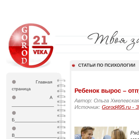
СТАТЬИ ПО ПСИХОЛОГИИ
⚫
Главная
страница
Ребенок вырос – отп
⚫
А
Автор: Ольга Хмелевская
_________________
Источник:
Gorod495.ru -
⚫
Б_________________
⚫
Ря
В_________________