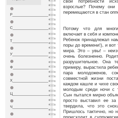
свои потребности ис
взрослые? Почему они
⚫
перемещаются в стан оп
Р_________________
⚫
С_________________
Потому что для многи
включает в себя и компон
⚫
Ребенок принадлежал нам
Т_________________
поры до времени!), и вот
⚫
мира. Это – увы! – неи
У_________________
очень болезненно. Роди
разрушительное. Она т
⚫
примеру, вырастила ребе
Ф_________________
пара молодоженов, с
⚫
совместной жизни пост
Х_________________
каждом кашле и чихе сво
⚫
молодым среди ночи с т
Ц_________________
Сын пытался мирно объяс
просто выставил ее за 
⚫
твердила, что это снох
Ч_________________
Пришлось тактично, но н
⚫
происходит в супружеск