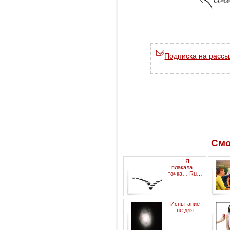
Подписка на рассы
Смо
...Я
плакала…
точка… Ru…
Психологические зарисовки
Испытание
(часть 15)
не для