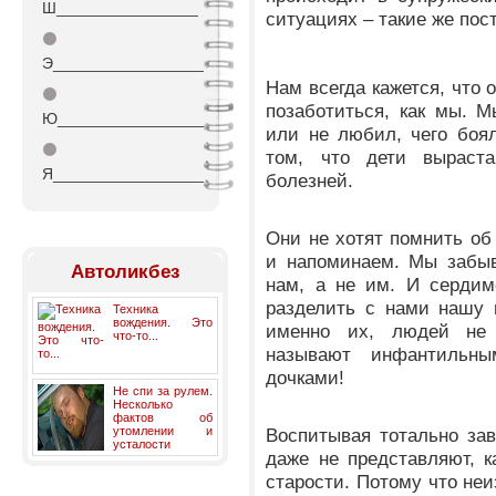
Ш________________
ситуациях – такие же пост
⚫
Э_________________
Нам всегда кажется, что 
⚫
позаботиться, как мы. 
Ю_________________
или не любил, чего боя
⚫
том, что дети выраста
Я_________________
болезней.
Они не хотят помнить об
и напоминаем. Мы забыв
Автоликбез
нам, а не им. И сердим
разделить с нами нашу 
Техника
вождения. Это
именно их, людей не 
что-то...
называют инфантильн
дочками!
Не спи за рулем.
Несколько
фактов об
утомлении и
Воспитывая тотально зав
усталости
даже не представляют, 
старости. Потому что неи