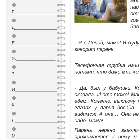
мо
⚫
пар
Г_________________
ото
гов
⚫
Зв
Д_________________
⚫
- Я с Леной, мама! Я буд
Е_________________
говорит парень.
⚫
Ж________________
Телефонная трубка нач
⚫
нотами, что даже мне х
З_________________
⚫
- Да, был у бабушки. К
И_________________
сказала. И это тоже! Мам
⚫
едем. Конечно, выключу
К_________________
глазах у парня досада
видимся! А она… Она не
⚫
надо, мама!
Л_________________
⚫
Парень нервно выклю
М_________________
прижимается к нему и 