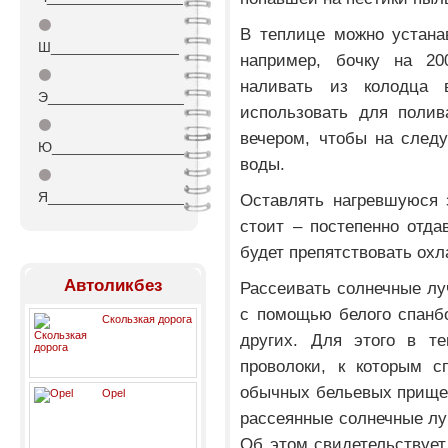
⚫
В теплице можно устана
Ш________________
например, бочку на 20
⚫
наливать из колодца
Э_________________
использовать для полив
⚫
вечером, чтобы на след
Ю_________________
воды.
⚫
Я_________________
Оставлять нагревшуюся 
стоит – постепенно отда
будет препятствовать ох
Автоликбез
Рассеивать солнечные лу
с помощью белого спанб
Скользкая дорога
других. Для этого в те
проволоки, к которым с
обычных бельевых прищеп
Opel
рассеянные солнечные лу
Об этом свидетельствует 