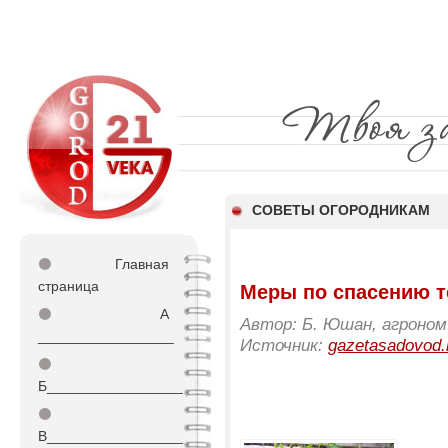
СОВЕТЫ ОГОРОДНИКАМ
⚫
Главная
страница
Меры по спасению т
⚫
А
Автор: Б. Юшан, агроном
_________________
Источник:
gazetasadovod.
⚫
Б_________________
⚫
В_________________