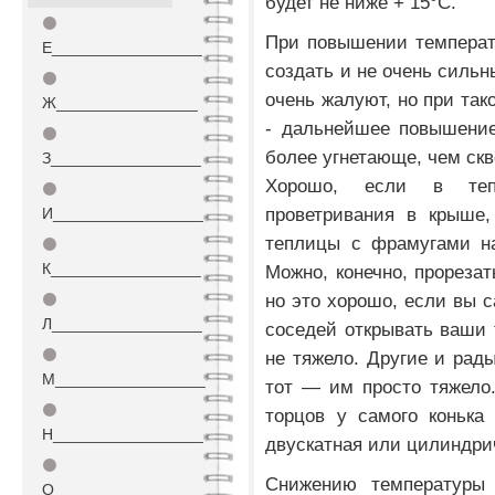
будет не ниже + 15°С.
⚫
При повышении температ
Е_________________
создать и не очень сильн
⚫
очень жалуют, но при так
Ж________________
- дальнейшее повышение
⚫
более угнетающе, чем скв
З_________________
Хорошо, если в теп
⚫
проветривания в крыше,
И_________________
теплицы с фрамугами на
⚫
К_________________
Можно, конечно, прорезат
но это хорошо, если вы с
⚫
Л_________________
соседей открывать ваши 
⚫
не тяжело. Другие и рады
М_________________
тот — им просто тяжело
⚫
торцов у самого конька
Н_________________
двускатная или цилиндри
⚫
Снижению температуры 
О_________________