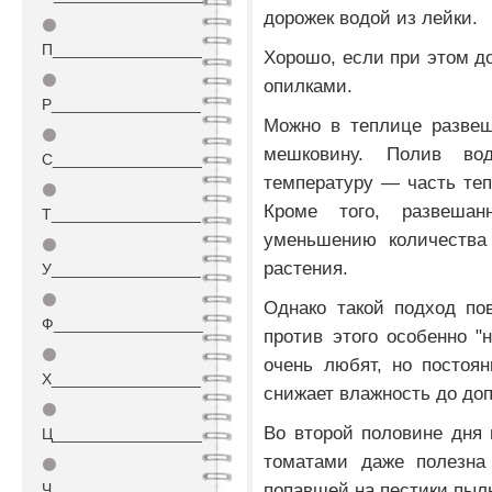
дорожек водой из лейки.
⚫
П_________________
Хорошо, если при этом д
⚫
опилками.
Р_________________
Можно в теплице разве
⚫
мешковину. Полив во
С_________________
температуру — часть теп
⚫
Кроме того, развешан
Т_________________
уменьшению количества
⚫
растения.
У_________________
⚫
Однако такой подход по
Ф_________________
против этого особенно "
⚫
очень любят, но постоя
Х_________________
снижает влажность до до
⚫
Во второй половине дня
Ц_________________
томатами даже полезна
⚫
попавшей на пестики пыл
Ч_________________