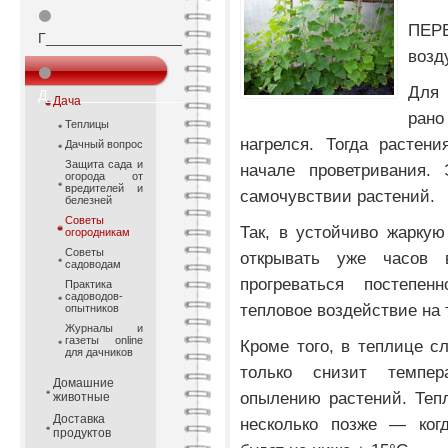
⚫
ПЕР
Г_________________
возд
⚫
Для 
Д_________________
Дача
рано
Теплицы
нагрелся. Тогда растен
Дачный вопрос
Защита сада и
начале проветривания. 
огорода от
вредителей и
самочувствии растений.
белезней
Советы
Так, в устойчиво жарку
огородникам
Советы
открывать уже часов
садоводам
прогреваться постепен
Практика
садоводов-
тепловое воздействие на 
опытников
Журналы и
газеты online
Кроме того, в теплице сл
для дачников
только снизит темпер
Домашние
опылению растений. Теп
животные
Доставка
несколько позже — когд
продуктов