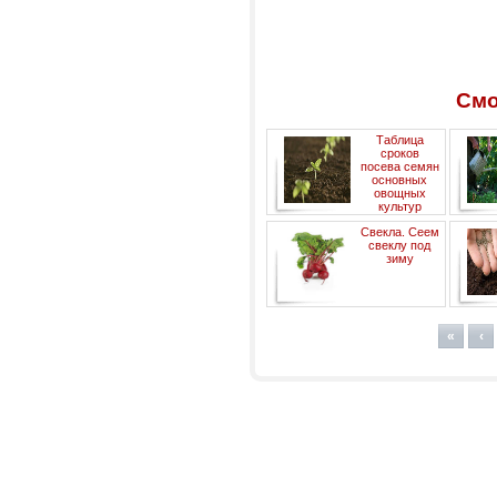
Смо
Таблица
сроков
посева семян
основных
овощных
культур
Свекла. Сеем
свеклу под
зиму
«
‹