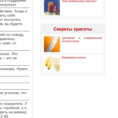
сь в поддержке,
Чем мобильники опасны?
 результат.
ействию. Когда я
вить себе
ет постигать
в, вы будете
Секреты красоты
рий по поводу
Целлюлит в современной
одавлены,
косметологи
 хуже, от
лохая. Это
е – это не
Банановые маски
рганизма. Нужно
же успехом, что
е показатель. У
 стройной, а я,
треть на размер
 42-46.