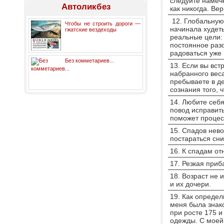
следуйте намече
Автоликбез
как никогда. Ве
12. Глобальную 
Чтобы не строить дороги —
начинала худеть
гжатские вездеходы
реальные цели: 
постоянное разо
радоваться уж
Без комметариев...
13. Если вы вст
набранного веса
пребываете в де
сознания того, 
14. Любите себя
повод исправить
поможет процесс
15. Спадов нево
постараться сн
16. К спадам о
17. Резкая приб
18. Возраст не 
и их дочери.
19. Как определ
меня была знако
при росте 175 и
одежды. С моей