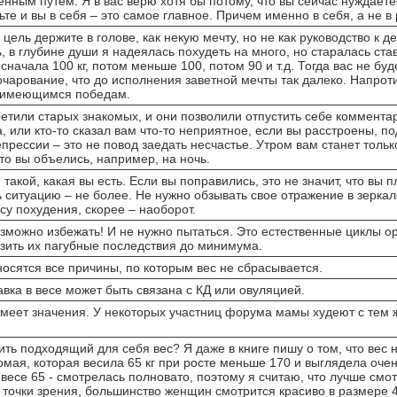
нным путем. Я в вас верю хотя бы потому, что вы сейчас нуждаете
рьте и вы в себя – это самое главное. Причем именно в себя, а не в
цель держите в голове, как некую мечту, но не как руководство к д
, в глубине души я надеялась похудеть на много, но старалась ста
сначала 100 кг, потом меньше 100, потом 90 и т.д. Тогда вас не буд
чарование, что до исполнения заветной мечты так далеко. Напроти
е имеющимся победам.
ретили старых знакомых, и они позволили отпустить себе коммента
, или кто-то сказал вам что-то неприятное, если вы расстроены, п
прессии – это не повод заедать несчастье. Утром вам станет только
что вы объелись, например, на ночь.
 такой, какая вы есть. Если вы поправились, это не значит, что вы п
 ситуацию – не более. Не нужно обзывать свое отражение в зеркал
у похудения, скорее – наоборот.
зможно избежать! И не нужно пытаться. Это естественные циклы о
изить их пагубные последствия до минимума.
тносятся все причины, по которым вес не сбрасывается.
авка в весе может быть связана с КД или овуляцией.
имеет значения. У некоторых участниц форума мамы худеют с тем 
ить подходящий для себя вес? Я даже в книге пишу о том, что вес н
мая, которая весила 65 кг при росте меньше 170 и выглядела очень
 весе 65 - смотрелась полновато, поэтому я считаю, что лучше смо
 точки зрения, большинство женщин смотрится красиво в размере