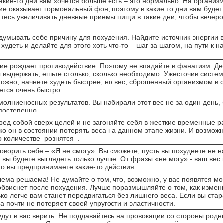
какие-то дни вам хочется больше есть – это нормально. На органи
е оказывает гормональный фон, поэтому в какие то дни вам будет 
йтесь увеличивать дневные приемы пищи в такие дни, чтобы вече
.
думывать себе причину для похудения. Найдите источник энергии 
 худеть и делайте для этого хоть что-то – шаг за шагом, на пути к 
ие рождает противодействие. Поэтому не впадайте в фанатизм. Дел
 выдержать, ешьте столько, сколько необходимо. Ужесточив систе
можно, начнете худеть быстрее, но вес, сброшенный организмом в 
нется очень быстро.
молниеносных результатов. Вы набирали этот вес не за один день, 
постепенно.
еред собой сверх целей и не загоняйте себя в жесткие временные 
ько он в состоянии потерять веса на данном этапе жизни. И возмож
о количестве рознятся .
оворить себе – «Я не смогу». Вы сможете, пусть вы похудеете не на 
 вы будете выглядеть только лучше. От фразы «не могу» - ваш вес
что вы предпринимаете какие-то действия.
лема решаема! Не думайте о том, что, возможно, у вас появятся 
 обвиснет после похудения. Лучше поразмышляйте о том, как измен
ько легче вам станет передвигаться без лишнего веса. Если вы ста
на почти не потеряет своей упругости и эластичности.
удут в вас верить. Не поддавайтесь на провокации со стороны родн