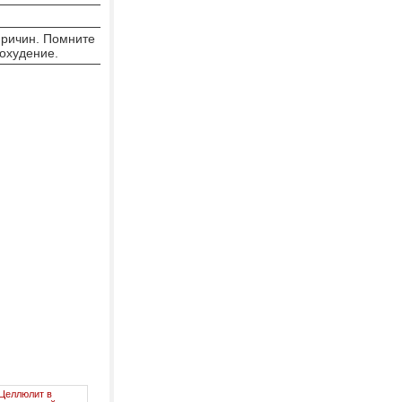
.
причин. Помните
ь похудение.
Целлюлит в