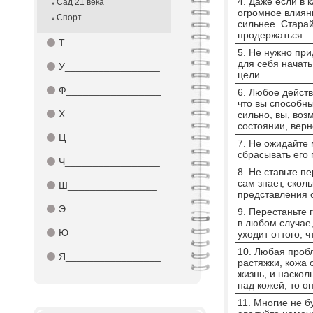
4. Даже если в 
Сад 21 века
огромное влияни
Спорт
сильнее. Стара
продержаться
⚫
Т_________________
5. Не нужно при
для себя начать
⚫
У_________________
цели.
⚫
Ф_________________
6. Любое действ
что вы способны
⚫
Х_________________
сильно, вы, воз
состоянии, вер
⚫
Ц_________________
7. Не ожидайте 
сбрасывать его 
⚫
Ч_________________
8. Не ставьте п
сам знает, скол
⚫
Ш________________
представления 
⚫
Э_________________
9. Перестаньте г
в любом случае,
⚫
Ю_________________
уходит оттого, 
10. Любая проб
⚫
Я_________________
растяжки, кожа
жизнь, и наскол
над кожей, то о
11. Многие не б