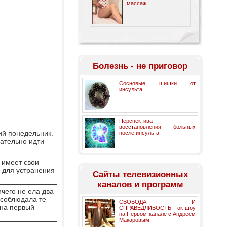
массаж
Болезнь - не приговор
Сосновые шишки от
инсульта
Перспектива
восстановления больных
ий понедельник.
после инсульта
вательно идти
 имеет свои
, для устранения
Cайты телевизионных
каналов и программ
ичего не ела два
о соблюдала те
СВОБОДА И
 на первый
СПРАВЕДЛИВОСТЬ- ток-шоу
на Первом канале с Андреем
Макаровым