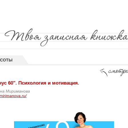
АСОТЫ
ус 60". Психология и мотивация.
ина Мириманова
/mirimanova.ru/