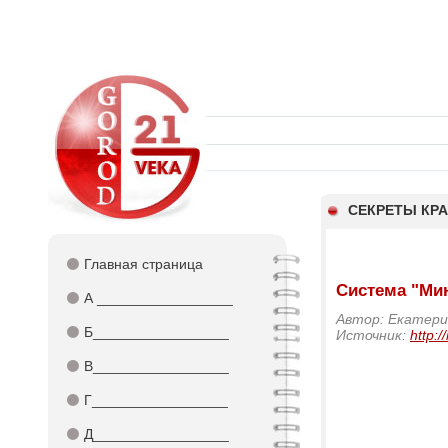
СЕКРЕТЫ КР
⚫
Главная страница
Система "Мин
⚫
А _________________
Автор: Екатер
⚫
Б_________________
Источник:
http:/
⚫
В_________________
⚫
Г_________________
⚫
Д_________________