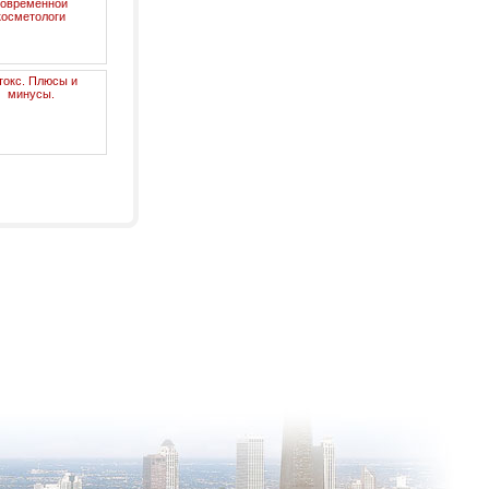
современной
косметологи
токс. Плюсы и
минусы.