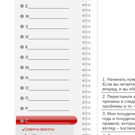
⚫
Е_________________
⚫
Ж________________
⚫
З_________________
⚫
И_________________
⚫
К_________________
⚫
Л_________________
⚫
М_________________
⚫
Н_________________
1. Начинать нуж
Если вы читаете
⚫
О_________________
вперед, и вы о
2. Перестаньте 
⚫
П_________________
причины и следс
проблемы и то,
⚫
Р_________________
3. Мое похудени
года и похудела
⚫
С_________________
правила, которы
взгляд – постеп
Секреты красоты