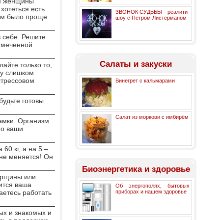
зм женщины
хотеться есть
ЗВОНОК СУДЬБЫ - реалити-
ром было проще
шоу с Петром Листерманом
в себе. Решите
намеченной
Салаты и закуски
айте только то,
му слишком
стрессовом
Винегрет с кальмарами
будьте готовы
Салат из моркови с имбирём
рамки. Организм
но ваши
60 кг, а на 5 –
 не меняется! Он
Биоэнергетика и здоровье
морщины или
ится ваша
Об энергополях, бытовых
раетесь работать
приборах и нашем здоровье
ых и знакомых и