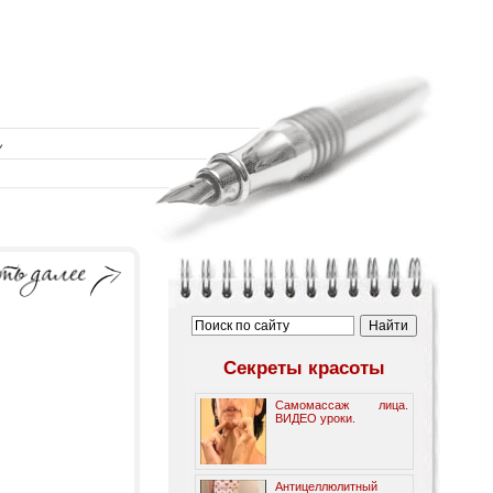
Секреты красоты
Самомассаж лица.
ВИДЕО уроки.
Антицеллюлитный