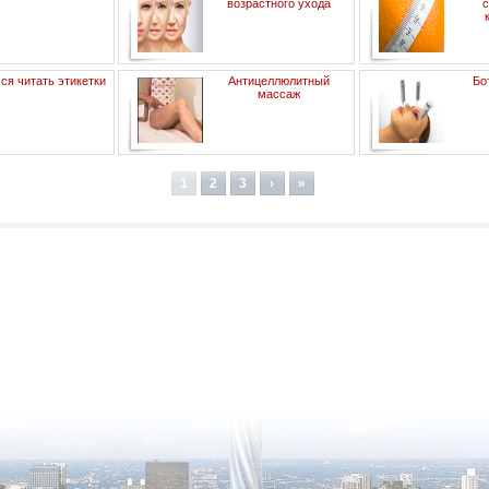
возрастного ухода
ся читать этикетки
Антицеллюлитный
Бо
массаж
1
2
3
›
»