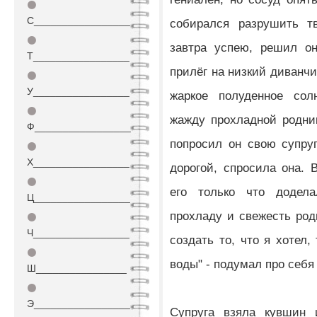
⚫
С_________________
собирался разрушить тв
⚫
завтра успею, решил он
Т_________________
прилёг на низкий диванчи
⚫
У_________________
жаркое полуденное сол
⚫
жажду прохладной родни
Ф_________________
попросил он свою супру
⚫
Х_________________
дорогой, спросила она. 
⚫
его только что додел
Ц_________________
прохладу и свежесть род
⚫
Ч_________________
создать то, что я хотел,
⚫
воды" - подумал про себя
Ш________________
⚫
Э_________________
Супруга взяла кувшин 