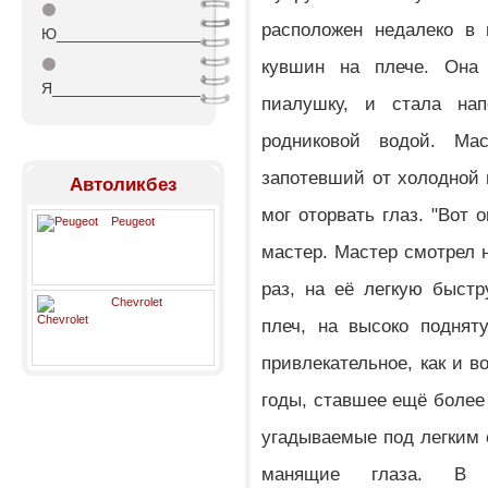
⚫
расположен недалеко в 
Ю_________________
⚫
кувшин на плече. Она
Я_________________
пиалушку, и стала на
родниковой водой. Ма
запотевший от холодной 
Автоликбез
мог оторвать глаз. "Вот 
Peugeot
мастер. Мастер смотрел н
раз, на её легкую быстр
Chevrolet
плеч, на высоко подняту
привлекательное, как и в
годы, ставшее ещё более
угадываемые под легким 
манящие глаза. В м