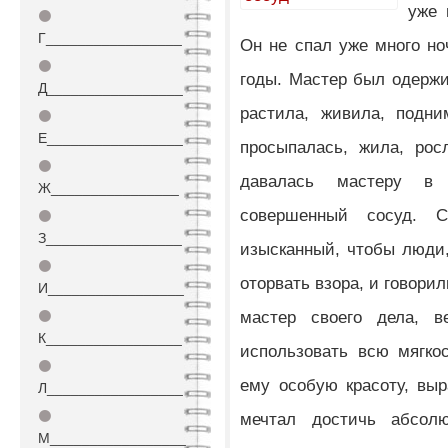
уже 
⚫
Г_________________
Он не спал уже много но
⚫
годы. Мастер был одержи
Д_________________
растила, живила, подни
⚫
Е_________________
просыпалась, жила, рос
⚫
давалась мастеру в 
Ж________________
совершенный сосуд. С
⚫
З_________________
изысканный, чтобы люди,
⚫
оторвать взора, и говори
И_________________
мастер своего дела, в
⚫
К_________________
использовать всю мягко
⚫
ему особую красоту, выр
Л_________________
⚫
мечтал достичь абсолю
М_________________