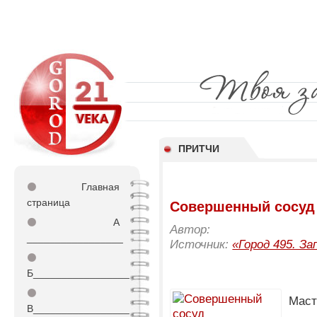
ПРИТЧИ
⚫
Главная
страница
Совершенный сосуд
⚫
А
Автор:
_________________
Источник:
«Город 495. За
⚫
Б_________________
⚫
Маст
В_________________