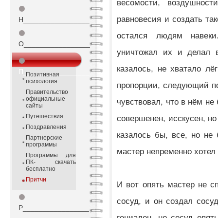
весомости, воздушност
⚫
равновесия и создать так
Н_________________
⚫
остался людям навек
О_________________
уничтожал их и делал 
⚫
казалось, не хватало лё
П_________________
Позитивная
психология
пропорции, следующий п
Правительство
официальные
чувствовал, что в нём не
сайты
Путешествия
совершенен, исскусен, но
Поздравления
казалось бы, все, но не
Партнерские
программы
мастер непременно хотел 
Программы для
ПК- скачать
бесплатно
Притчи
И вот опять мастер не с
⚫
сосуд, и он создал сосу
Р_________________
гениален, но сосуд опят