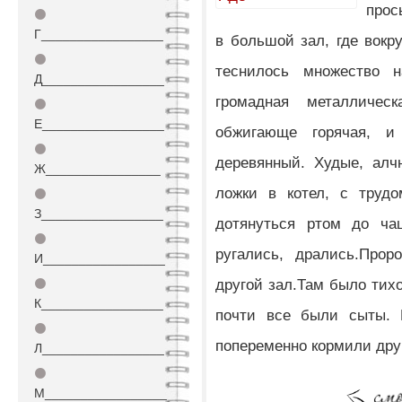
прос
⚫
Г_________________
в большой зал, где вокр
⚫
теснилось множество 
Д_________________
громадная металличес
⚫
Е_________________
обжигающе горячая, 
⚫
деревянный. Худые, алч
Ж________________
ложки в котел, с труд
⚫
З_________________
дотянуться ртом до ча
⚫
ругались, дрались.Прор
И_________________
другой зал.Там было тихо
⚫
К_________________
почти все были сыты. 
⚫
попеременно кормили друг
Л_________________
⚫
М_________________