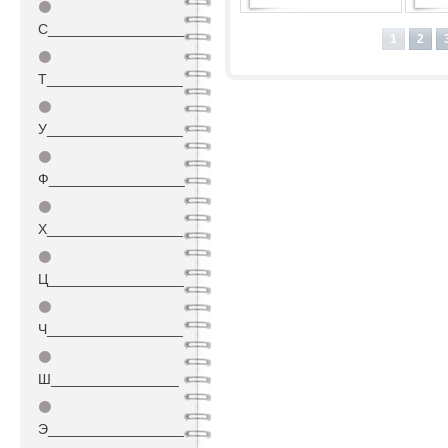
⚫
Совершенный сосуд
С_________________
1
2
⚫
Т_________________
⚫
У_________________
⚫
Ф_________________
⚫
Х_________________
⚫
Ц_________________
⚫
Ч_________________
⚫
Ш________________
⚫
Э_________________