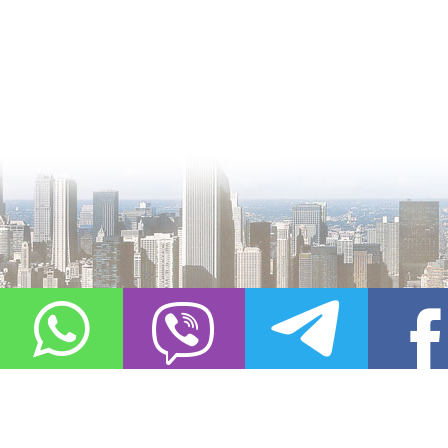
О проекте
Контакты
Copyright © 2011-2021, «
Город XXI века. Твоя записная книжка
». Все 
Использование материалов сайта в сети Интернет допустимо, пр
источник заимствования.