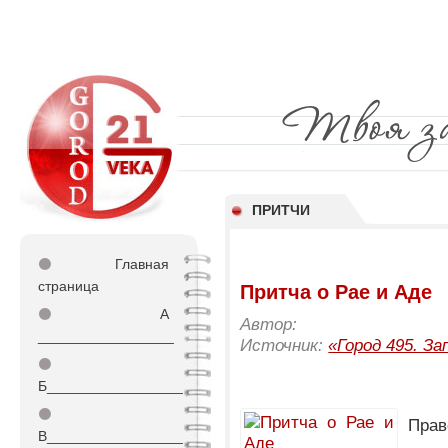
ПРИТЧИ
⚫
Главная
страница
Притча о Рае и Аде
⚫
А
Автор:
_________________
Источник:
«Город 495. За
⚫
Б_________________
⚫
Прав
В_________________