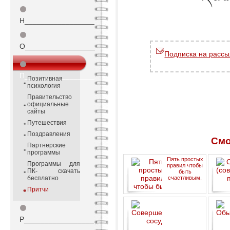
⚫
Н_________________
⚫
О_________________
Подписка на рассы
⚫
П_________________
Позитивная
психология
Правительство
официальные
сайты
Путешествия
Поздравления
Смо
Партнерские
программы
Пять простых
Программы для
правил чтобы
ПК- скачать
быть
бесплатно
счастливым.
Притчи
(со
⚫
Р_________________