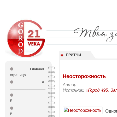
ПРИТЧИ
⚫
Главная
страница
Неосторожность
⚫
А
Автор:
_________________
Источник:
«Город 495. За
⚫
Б_________________
⚫
Одном
В_________________