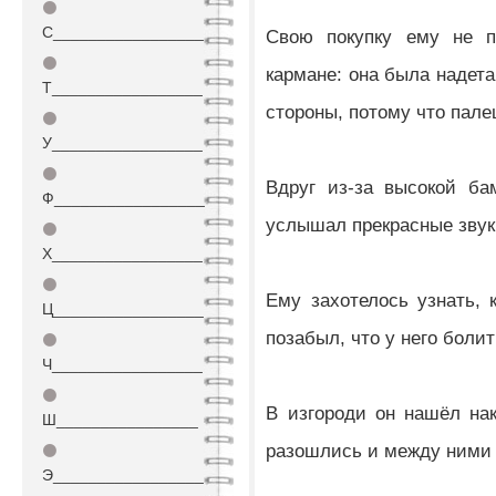
⚫
С_________________
Свою покупку ему не п
⚫
кармане: она была надета
Т_________________
стороны, потому что пале
⚫
У_________________
⚫
Вдруг из-за высокой ба
Ф_________________
услышал прекрасные зву
⚫
Х_________________
⚫
Ему захотелось узнать, 
Ц_________________
позабыл, что у него болит
⚫
Ч_________________
⚫
В изгороди он нашёл на
Ш________________
разошлись и между ними 
⚫
Э_________________