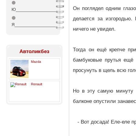
⚫
Он поглядел одним глазо
Ю_________________
⚫
делается за изгородью.
Я_________________
ничего не увидел.
Тогда он ещё крепче пр
Автоликбез
бамбуковые прутья ещё 
Mazda
просунуть в щель всю гол
Renault
Но в эту самую минуту 
балконе опустили занавес
- Вот досада! Еле-еле пр