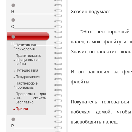
⚫
Хозяин подумал:
Н_________________
⚫
О_________________
“Этот неосторожный ч
⚫
палец в мою флейту и ни
П_________________
Позитивная
психология
Значит, он заплатит сколь
Правительство
официальные
сайты
Путешествия
И он запросил за флей
Поздравления
флейты.
Партнерские
программы
Программы для
ПК- скачать
Покупатель торговаться
бесплатно
Притчи
побежал домой, чтоб
⚫
высвободить палец.
Р_________________