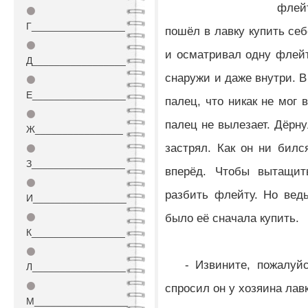
флей
⚫
Г_________________
пошёл в лавку купить себ
⚫
и осматривал одну флейт
Д_________________
снаружи и даже внутри. В
⚫
Е_________________
палец, что никак не мог 
⚫
палец не вылезает. Дёрну
Ж________________
застрял. Как он ни билс
⚫
З_________________
вперёд. Чтобы вытащить
⚫
разбить флейту. Но вед
И_________________
было её сначала купить.
⚫
К_________________
⚫
- Извините, пожалуйст
Л_________________
⚫
спросил он у хозяина лав
М_________________