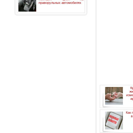
праворульных автомобилях
К
жи
изм
а
Как 
в