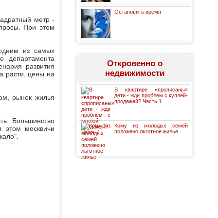
Остановить время
вадратный метр -
просы. При этом
 одним из самых
го департамента
Откровенно о
енария развития
недвижимости
а расти, цены на
В квартире «прописаны»
дети - жди проблем с куплей-
ам, рынок жилья
продажей? Часть 1
ть. Большинство
Кому из молодых семей
и этом москвичи
положено льготное жилье
жало".