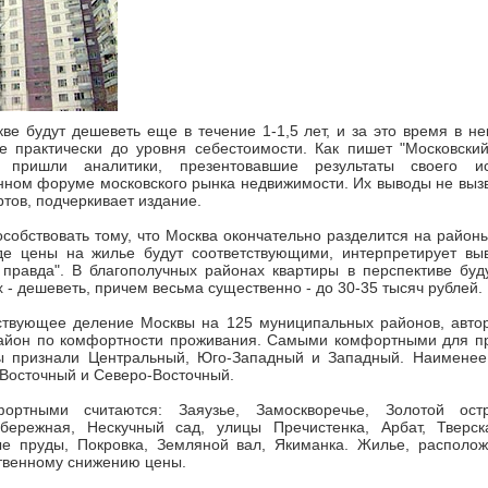
ве будут дешеветь еще в течение 1-1,5 лет, и за это время в н
е практически до уровня себестоимости. Как пишет "Московский
 пришли аналитики, презентовавшие результаты своего и
нном форуме московского рынка недвижимости. Их выводы не выз
ртов, подчеркивает издание.
особствовать тому, что Москва окончательно разделится на районы
где цены на жилье будут соответствующими, интерпретирует вы
правда". В благополучных районах квартиры в перспективе буду
 - дешеветь, причем весьма существенно - до 30-35 тысяч рублей.
ствующее деление Москвы на 125 муниципальных районов, авто
айон по комфортности проживания. Самыми комфортными для п
ты признали Центральный, Юго-Западный и Западный. Наимене
Восточный и Северо-Восточный.
ортными считаются: Заяузье, Замоскворечье, Золотой остр
бережная, Нескучный сад, улицы Пречистенка, Арбат, Тверска
ые пруды, Покровка, Земляной вал, Якиманка. Жилье, располож
твенному снижению цены.