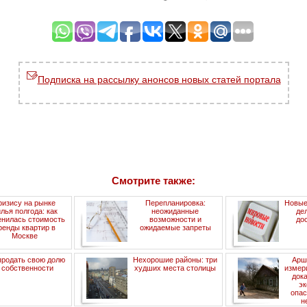
Подписка на рассылку анонсов новых статей портала
Смотрите также:
ризису на рынке
Перепланировка:
Новые
лья полгода: как
неожиданные
де
енилась стоимость
возможности и
до
ренды квартир в
ожидаемые запреты
Москве
продать свою долю
Нехорошие районы: три
Арш
 собственности
худших места столицы
измер
док
э
опас
н