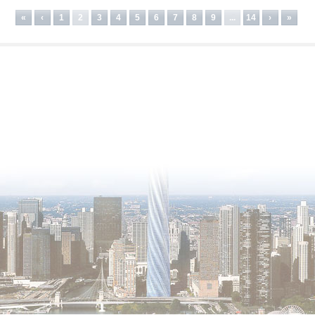
«
‹
1
2
3
4
5
6
7
8
9
...
14
›
»