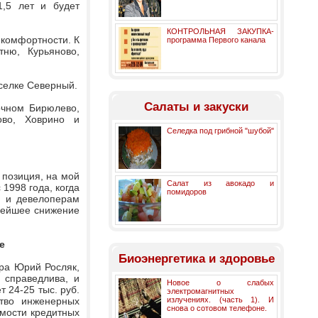
1,5 лет и будет
КОНТРОЛЬНАЯ ЗАКУПКА-
 комфортности. К
программа Первого канала
тню, Курьяново,
оселке Северный.
Салаты и закуски
очном Бирюлево,
ово, Ховрино и
Селедка под грибной "шубой"
 позиция, на мой
Салат из авокадо и
 1998 года, когда
помидоров
м и девелоперам
нейшее снижение
е
Биоэнергетика и здоровье
эра Юрий Росляк,
 справедлива, и
Новое о слабых
 24-25 тыс. руб.
электромагнитных
ство инженерных
излучениях. (часть 1). И
снова о сотовом телефоне.
имости кредитных