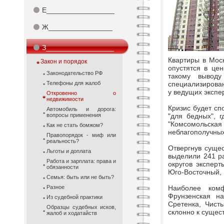
⚫
Е_________________
⚫
Ж________________
⚫
З_________________
Квартиры в Моск
Закон и порядок
опустятся в цен
Законодательство РФ
такому выводу
Телефоны для жалоб
специализирова
у ведущих экспе
Откровенно о
недвижимости
Кризис будет сп
Автомобиль и дорога:
вопросы применения
"для бедных", 
"Комсомольская 
Как не стать бомжом?
неблагополучных
Правопорядок - миф или
реальность?
Отвергнув суще
Льготы и доплата
выделили 241 р
Работа и зарплата: права и
округов экспер
обязанности
Юго-Восточный, 
Семья: быть или не быть?
Разное
Наиболее комф
Фрунзенская на
Из судебной практики
Сретенка, Чист
Образцы судебных исков,
склонно к сущес
жалоб и ходатайств