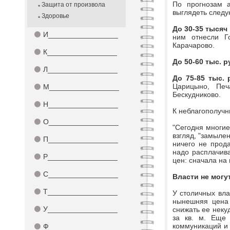
По прогнозам а
Защита от произвола
выглядеть след
Здоровье
До 30-35 тысяч
⚫
И_________________
ним отнесли Го
Карачарово.
⚫
К_________________
До 50-60 тыс. 
⚫
Л_________________
До 75-85 тыс. 
Царицыно, Печ
⚫
М_________________
Бескудниково.
⚫
Н_________________
К неблагополучн
⚫
О_________________
"Сегодня многие
взгляд, "замылен
⚫
П_________________
ничего не прод
надо расплачива
⚫
Р_________________
цен: сначала на 
⚫
С_________________
Власти не могу
⚫
Т_________________
У столичных вла
нынешняя цена 
⚫
У_________________
снижать ее некуд
за кв. м. Еще 
коммуникаций и 
⚫
Ф_________________