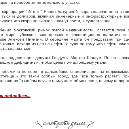
одов на приобретение земельного участка.
 корпорации "Интеко" Елены Батуриной, справедливая цена за к
е тысячи долларов, включая инженерные и инфраструктурные во
ирует, что скоро цены вновь начнут расти, и существенно.
обенно московский рынок жилой недвижимости, остается пока
в мире, убежден вице-президент инвестиционно-аналитическо
uisse Алексей Никитин. В середине марта он представил три сц
а жилья, исходя из цен на нефть. И судя по тому, что нефть начал
сстанавливаться.
кого падения цен депутат Госдумы Мартин Шаккум. По его слов
лишком дефицитный, чтобы цены по-настоящему упали.
, москвичи не верят в дальнейшее снижение цен на недвижимос
толица - это такой особый город, где "все только растет". Пр
уководство "в любом случае придумает объяснение, почему подоро
и подробнее...