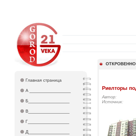
ОТКРОВЕННО
⚫
Главная страница
Риелторы по
⚫
А _________________
Автор:
⚫
Б_________________
Источник:
⚫
В_________________
⚫
Г_________________
⚫
Д_________________