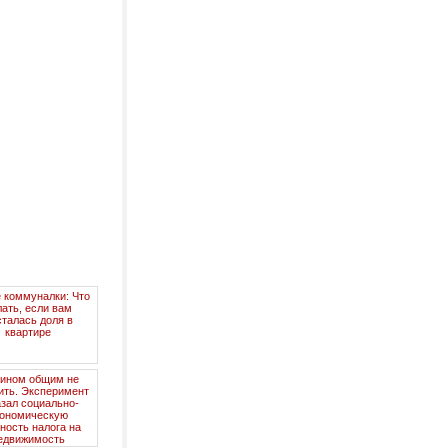
 коммуналки: Что
лать, если вам
сталась доля в
квартире
ином общим не
ить. Эксперимент
азал социально-
кономическую
ность налога на
едвижимость