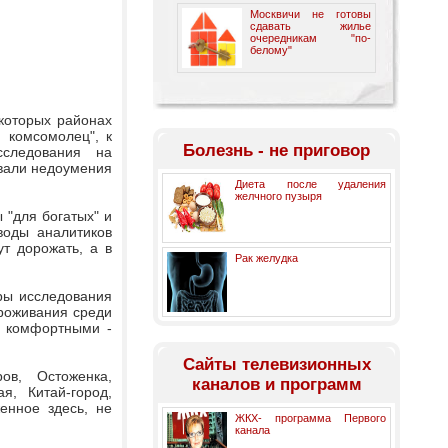
Москвичи не готовы
сдавать жилье
очередникам "по-
белому"
екоторых районах
 комсомолец", к
Болезнь - не приговор
сследования на
вали недоумения
Диета после удаления
желчного пузыря
 "для богатых" и
воды аналитиков
т дорожать, а в
Рак желудка
ры исследования
роживания среди
е комфортными -
Cайты телевизионных
ов, Остоженка,
каналов и программ
я, Китай-город,
енное здесь, не
ЖКХ- программа Первого
канала