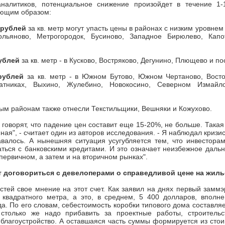
налитиков, потенциальное снижение произойдет в течение 1-
ующим образом:
 рублей
за кв. метр могут упасть цены в районах с низким уровнем
льяново, Метрогородок, Бусиново, Западное Бирюлево, Капо
рублей
за кв. метр - в Кусково, Востряково, Дегунино, Плющево и п
рублей
за кв. метр - в Южном Бутово, Южном Чертаново, Вост
атниках, Выхино, Жулебино, Новокосино, Северном Измайл
ым районам также отнесли Текстильщики, Вешняки и Кожухово.
 говорят, что падение цен составит еще 15-20%, не больше. Такая
ная", - считает один из авторов исследования. - Я наблюдал кризис
авалось. А нынешняя ситуация усугубляется тем, что инвестора
ться с банковскими кредитами. И это означает неизбежное даль
первичном, а затем и на вторичном рынках".
т договориться с девелоперами о справедливой цене на жиль
стей свое мнение на этот счет. Как заявил на днях первый замм
квадратного метра, а это, в среднем, 5 400 долларов, вполне
а. По его словам, себестоимость коробки типового дома составляет
столько же надо прибавить за проектные работы, строитель
благоустройство. А оставшаяся часть суммы формируется из сто