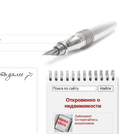
Откровенно о
недвижимости
Заёмщики!
Остерегайтесь
мошенников.