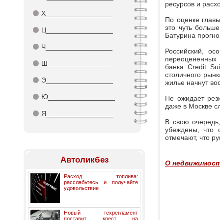
ресурсов и расх
⚫
Х_________________
По оценке главы
это чуть больш
⚫
Ц_________________
Батурина прогноз
⚫
Ч_________________
Российский, ос
переоцененных 
⚫
Ш________________
банка Credit S
столичного рынк
⚫
Э_________________
жилье начнут во
⚫
Ю_________________
Не ожидает рез
даже в Москве с
⚫
Я_________________
В свою очередь
убеждены, что с
отмечают, что р
Автоликбез
О недвижимост
Расход топлива:
расслабьтесь и получайте
удовольствие
Новый техрегламент
поставит крест на