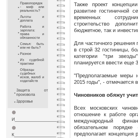
Правопорядок
Также проект концепции
- миф или
развитие гостиничной с
реальность?
временных сотрудн
Льготы и
доплата
строительство дополн
Работа и
бюджетное, так и инвести
зарплата:
права и
обязанности
Для частичного решения 
Семья: быть
или не быть?
в строй 32 гостиницы, бо
Разное
категории "три звезд
Из судебной
планируется ввести еще 3
практики
Образцы
судебных
"Предполагаемые меры н
исков, жалоб и
ходатайств
2015 годы", - отмечается 
Защита от
Чиновников обяжут учит
произвола
Здоровье
Всех московских чинов
⚫
отношение к работе орг
И_________________
международный фина
обязательном порядке 
⚫
предполагает концепция 
К_________________