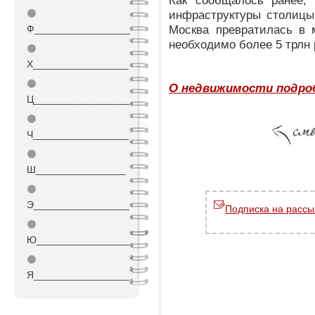
Как сообщалось ранее, 
⚫
инфраструктуры столицы 
Москва превратилась в 
Ф_________________
необходимо более 5 трлн 
⚫
Х_________________
⚫
О недвижимости подроб
Ц_________________
⚫
Ч_________________
⚫
Ш________________
⚫
Э_________________
Подписка на рассы
⚫
Ю_________________
⚫
Я_________________