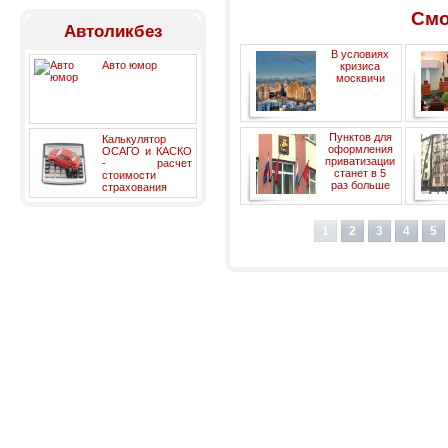
Смо
Автоликбез
В условиях
Авто юмор
кризиса
москвичи
возвращаются к позабытому
Пунктов для
п
Калькулятор
обмену квартир
оформления
ОСАГО и КАСКО
приватизации
- расчет
станет в 5
стоимости
раз больше
страхования
1
2
3
4
5