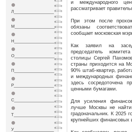
и международного цен
⚫
рассматривает правитель
Л_________________
⚫
При этом после прохож
М_________________
обязаны соответствов
сообщает московская мэр
⚫
Н_________________
Как заявил на засед
⚫
председатель комитета
О_________________
столицы Сергей Пахомо
страны приходится на Мо
⚫
90% штаб-квартир, рабо
П_________________
и международных финанс
⚫
здесь сосредоточена пр
Р_________________
ценными бумагами.
⚫
С_________________
Для усиления финансо
лучше Москвы не найти,
⚫
градоначальник. К 2025 г
Т_________________
крупнейших финансовых ц
⚫
У_________________