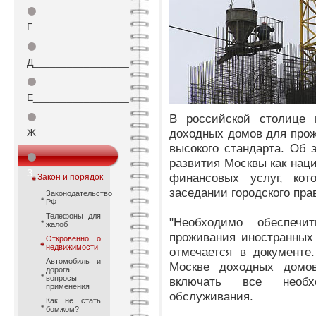
⚫
Г_________________
⚫
Д_________________
⚫
Е_________________
⚫
В российской столице п
доходных домов для прож
Ж________________
высокого стандарта. Об 
⚫
развития Москвы как нац
З_________________
финансовых услуг, кот
Закон и порядок
заседании городского пра
Законодательство
РФ
Телефоны для
"Необходимо обеспеч
жалоб
проживания иностранных 
Откровенно о
недвижимости
отмечается в документе
Автомобиль и
Москве доходных домов
дорога:
вопросы
включать все необх
применения
обслуживания.
Как не стать
бомжом?