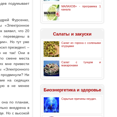
едев подумывает
МАЛАХОВ+ - программа 1
канала
ндрей Фурсенко,
ы «Электронное
к заявил, что 20
Салаты и закуски
е переведены в
ии». Но тут уже
Салат из гороха с солеными
огурцами
сил президент. –
о не так! Они в
 по смене места
Салат с тунцом и
их мне привести
макаронами
ы «Электронного
ы продвинули? Ни
вие на сидящих
щую в не менее
Биоэнергетика и здоровье
Скрытые причины неудач.
 она по планам,
льно внедрена в
де. Но с высокой