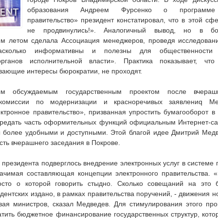
образования Андреем Фурсенко о программе 
правительство» президент констатировал, что в этой с
не продвинулись!». Аналогичный вывод, но в бо
им летом сделала Ассоциация менеджеров, проведя исследован
насколько информативны и полезны для общественности 
рганов исполнительной власти». Практика показывает, что
вающие интересы бюрократии, не проходят.
м обсуждаемым государственным проектом после вчерашн
 комиссии по модернизации и красноречивых заявлениq Ме
тронное правительство», призванная упростить бумагооборот в 
ередать часть оформительных функций официальным Интернет-са
ы более удобными и доступными. Этой благой идее Дмитрий Медв
сть вчерашнего заседания в Покрове.
 президента подверглось внедрение электронных услуг в системе 
начимая составляющая концепции электронного правительства. 
осто о которой говорить стыдно. Сколько совещаний на это 
дентских издано, в рамках правительства поручений, - движения н
вая министров, сказал Медведев. Для стимулирования этого про
тить бюджетное финансирование государственных структур, кото