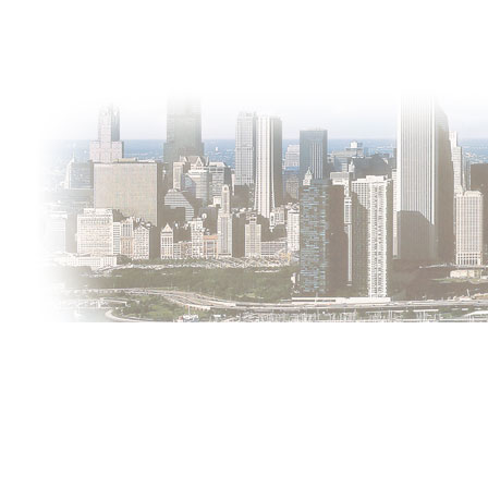
О проекте
Контакты
Copyright © 2011-2021, «
Город XXI века. Твоя записная книжка
».
Использование материалов сайта в сети Интернет допустимо, п
Обо всех замеченных нарушениях авторских прав на материалы,