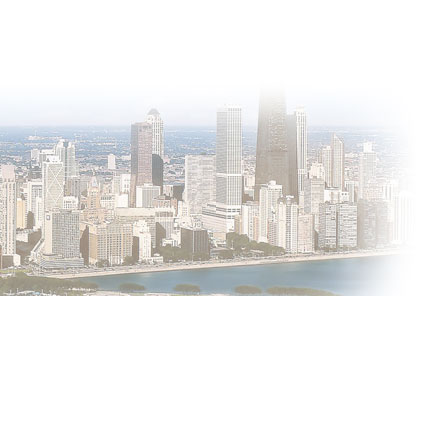
лки на источник заимствования.
та по email:
info@gorod21veka.ru