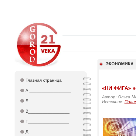
ЭКОНОМИКА
⚫
Главная страница
«НИ ФИГА» н
⚫
А _________________
Автор: Ольга М
⚫
Б_________________
Источник:
Поли
⚫
В_________________
⚫
Г_________________
⚫
Д_________________