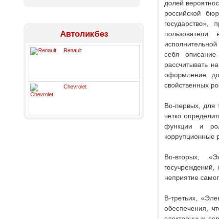
долей вероятнос
российской бюр
государство», 
Автоликбез
пользователи 
исполнительной
Renault
себя описание 
рассчитывать на
оформление до
свойственных ро
Chevrolet
Во-первых, для 
четко определит
функции и рол
коррупционные р
Во-вторых, «Э
госучреждений, 
неприятие самог
В-третьих, «Эле
обеспечения, чт
электронных сер