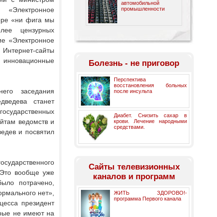
автомобильной
«Электронное
промышленности
фере «ни фига мы
лее цензурных
ие «Электронное
Интернет-сайты
 инновационные
Болезнь - не приговор
Перспектива
восстановления больных
его заседания
после инсульта
дведева станет
государственных
Диабет. Снизить сахар в
йтам ведомств и
крови. Лечение народными
средствами.
едев и посвятил
государственного
Cайты телевизионных
«Это вообще уже
каналов и программ
было потрачено,
ормального нет»,
ЖИТЬ ЗДОРОВО!-
программа Первого канала
цесса президент
рые не имеют на