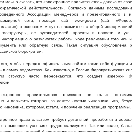
ти можно сказать, что «электронное правительство» далеко от сво
ократической действительности. Согласно данным исследован
проведенного Ассоциации менеджеров и презентованного в и
всемирной сети, посещая сайт www.gov.ru (сайт «Федер
 власти») в основном могут ознакомиться с общей информацие
госструктуры, ее руководителей, проекты и новости, и уж 
 информацию о результатах работы, ходе реализации того или и
кумента или обратную связь. Такая ситуация обусловлена р
ссийской бюрократии.
того, чтобы передать официальным сайтам какие-либо функции и
ь в самих ведомствах. Как известно, в России бюрократическая сис
и структур часто пересекаются, что создает издержки б
иски.
лектронное правительство» призвано не только оптимиз
но и повысить контроль за деятельностью чиновника, что, безу
о чиновника, которому, кстати, и поручена реализация программы.
ктронное правительство» требует детальной проработки и хорош
о в нынешних условиях труднореализуемо. Так или иначе, блага
висов пала жертвой бюрократических издержек и, честно говоря