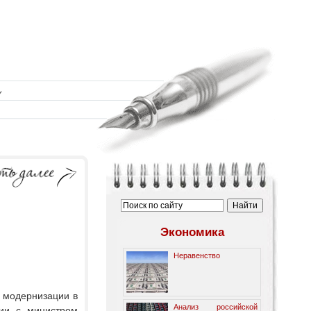
Экономика
Неравенство
 модернизации в
Анализ российской
сии с министром