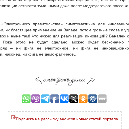
лизации остаются туманными даже после медведевского пассажа 
«Электронного правительства» симптоматична для инновацио
и, их блестящее применение на Западе, потом грозные слова и уг
 воз и ныне там! Что нужно для реализации инноваций? Банален о
. Пока этого не будет сделано, можно будет бесконечно п
 ряд – ни фига не электронное, ни фига не инновационн
и, наконец, ни фига не демократичное…
Подписка на рассылку анонсов новых статей портала