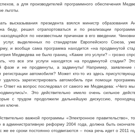
спехов, а для производителей программного обеспечения Медв
ые льготы.
ать высказывания президента взялся министр образования А
 на беду, решил отрапортоваться и по реализации программ
 находящейся по неизвестным причинам в его введении. Чиновни
х услуг, выделенных по стандартам Европейского Союза, уж
рму, и вообще сама программа находится «на продвинутой стад
трия Медведева не было границ. «Какие это услуги? – грозно спро
ать, что все эти услуги находятся на продвинутой стадии? Эт
й фазе и не продвинуты, а задвинуты! Например, заявление
и регистрации автомобиля? Может кто-то из здесь присутствующ
у удалось зарегистрировать автомобиль при помощи программ
» Ответ на вопрос последовал от самого же Медведева: «Чего м
двинулись!». Это действительно имело очень сильное дейст
оторые с трудом продолжили дальнейшую дискуссию, проходя
их ключе.
йствительно важной программы «Электронное правительство», то
 в административную реформу 2004 года, должна быть окончате
ас же ее сроки постоянно отодвигаются – пока речь идет о 2011 го