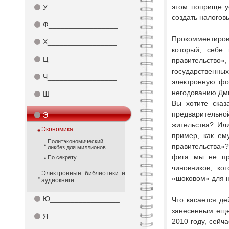
этом поприще у
⚫
У_________________
создать налогов
⚫
Ф_________________
Прокомментиров
⚫
Х_________________
который, себе
⚫
Ц_________________
правительство»,
государственны
⚫
Ч_________________
электронную фо
негодованию Дми
⚫
Ш________________
Вы хотите сказ
предварительно
⚫
Э_________________
жительства? Ил
Экономика
пример, как ем
Политэкономический
правительства»?
ликбез для миллионов
фига мы не про
По секрету...
чиновников, к
Электронные библиотеки и
«шоковом» для н
аудиокниги
⚫
Ю_________________
Что касается де
занесенным еще
⚫
Я_________________
2010 году, сейч