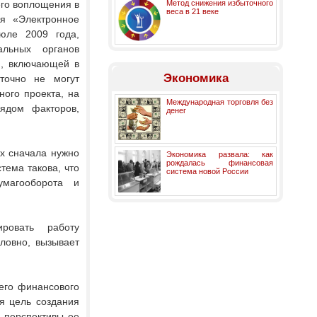
его воплощения в
Метод снижения избыточного
веса в 21 веке
ия «Электронное
юле 2009 года,
альных органов
й, включающей в
Экономика
точно не могут
ного проекта, на
Международная торговля без
ядом факторов,
денег
х сначала нужно
Экономика развала: как
рождалась финансовая
тема такова, что
система новой России
умагооборота и
ировать работу
словно, вызывает
его финансового
я цель создания
, перспективы ее