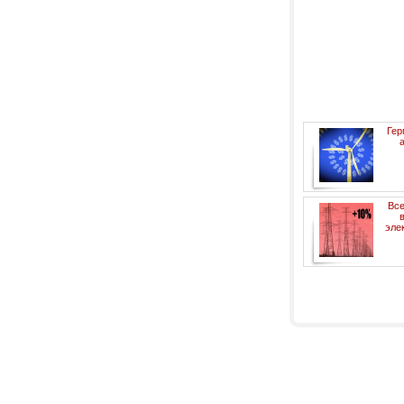
Гер
Все
эле