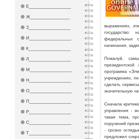
⚫
Е_________________
⚫
Ж________________
выражениях, эт
⚫
З_________________
государство: 
⚫
И_________________
федеральных о
начинания, заде
⚫
К_________________
Пожалуй, самы
⚫
Л_________________
президентской
⚫
М_________________
программа «Элек
учреждениях, п
⚫
Н_________________
сделать сервис
⚫
О_________________
значительную ча
⚫
П_________________
Сначала критике
управления - з
⚫
Р_________________
такая тема, пр
⚫
С_________________
поручений прези
- грозно огляды
⚫
Т_________________
предложил сокра