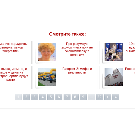
Смотрите также:
мания: парадоксы
Про разумную
10 
альтернативной
экономическую и не
нуж
энергетики
экономическую
выжив
политику
 выше, и выше, и
Газпром-2: мифы и
Росси
выше – цены на
реальность
ктроэнергию будут
расти
1
2
3
4
5
6
7
8
9
...
22
›
»