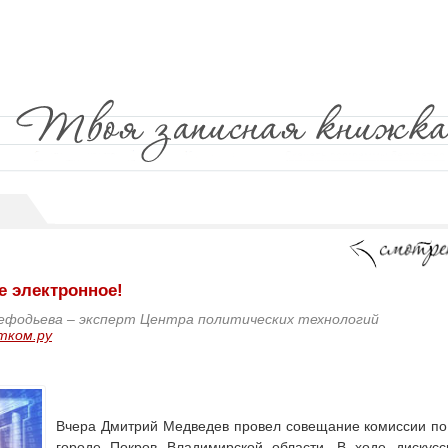
е электронное!
ефодьева – эксперт Центра политических технологий
тком.ру
Вчера Дмитрий Медведев провел совещание комиссии по
городе Покров Владимирской области. В ходе дискус