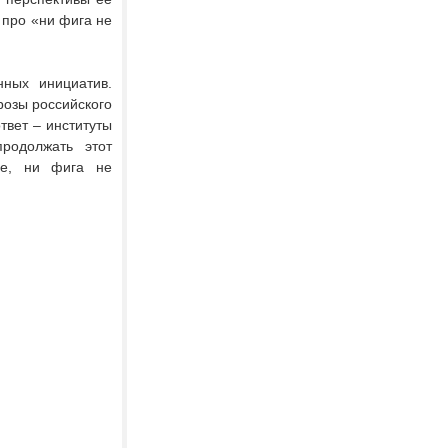
про «ни фига не
нных инициатив.
розы российского
твет – институты
родолжать этот
ое, ни фига не