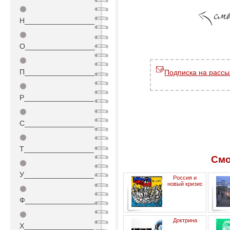
⚫
Н_________________
⚫
О_________________
⚫
П_________________
Подписка на рассы
⚫
Р_________________
⚫
С_________________
⚫
Т_________________
Смо
⚫
У_________________
Россия и
новый кризис
⚫
Ф_________________
⚫
Доктрина
Х_________________