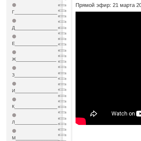
Прямой эфир: 21 марта 20
⚫
Г_________________
⚫
Д_________________
⚫
Е_________________
⚫
Ж________________
⚫
З_________________
⚫
И_________________
⚫
К_________________
⚫
Л_________________
⚫
М_________________