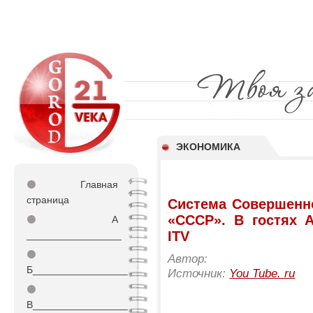
ЭКОНОМИКА
⚫
Главная
страница
Система Совершенн
«СССР». В гостях 
⚫
А
ITV
_________________
⚫
Автор:
Б_________________
Источник:
You Tube. ru
⚫
В_________________