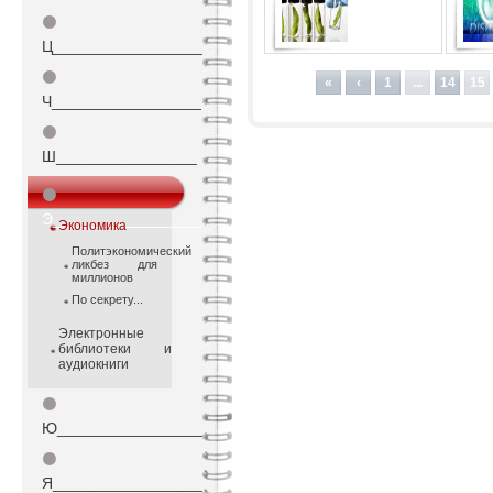
⚫
Ц_________________
продовольственной
безопасности России:
⚫
«
‹
1
...
14
15
оценка экспертов
Ч_________________
⚫
Ш________________
⚫
Э_________________
Экономика
Политэкономический
ликбез для
миллионов
По секрету...
Электронные
библиотеки и
аудиокниги
⚫
Ю_________________
⚫
Я_________________