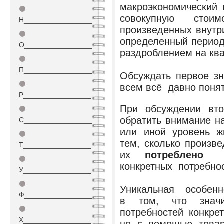
макроэкономический 
⚫
совокупную стои
Н_________________
произведенных внутр
⚫
определенный период
О_________________
раздроблением на кв
⚫
П_________________
Обсуждать первое з
⚫
всем всё давно понят
Р_________________
При обсуждении вт
⚫
обратить внимание н
С_________________
или иной уровень ж
⚫
тем, сколько произв
Т_________________
их
потреблено
⚫
конкретных потребно
У_________________
⚫
Уникальная особенно
Ф_________________
в том, что значи
⚫
потребностей конкр
Х_________________