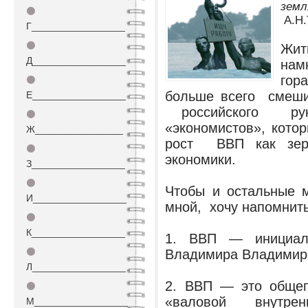
земля
⚫
А.Н.
Г_________________
⚫
Жит
Д_________________
нам
гор
⚫
больше всего смеш
Е_________________
российского ру
⚫
«экономистов», кото
Ж________________
рост ВВП как зер
⚫
экономики.
З_________________
⚫
Чтобы и остальные м
И_________________
мной, хочу напомнить
⚫
К_________________
1. ВВП — инициал
⚫
Владимира Владимир
Л_________________
2. ВВП — это общеп
⚫
«валовой внутре
М_________________