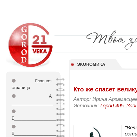
ЭКОНОМИКА
⚫
Главная
страница
Кто же спасет велик
⚫
А
Автор: Ирина Арзамасце
_________________
Источник:
Город 495. Зап
⚫
Б_________________
⚫
"Вел
В_________________
оста