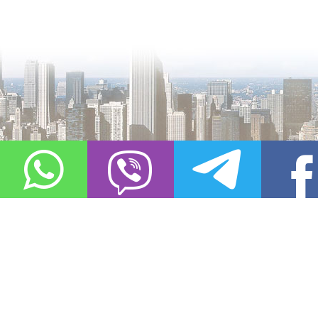
О проекте
Контакты
Copyright © 2011-2021, «
Город XXI века. Твоя записная книжка
». Все 
Использование материалов сайта в сети Интернет допустимо, пр
источник заимствования.
Обо всех замеченных нарушениях авторских прав на материалы, оп
info@gorod21veka.ru