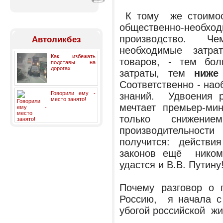
К тому же стоимос
общественно-необх
производство. Ч
Автоликбез
необходимые затра
Как избежать
товаров, - тем б
подставы на
дорогах
затраты, тем
ни
Соответственно - нао
Говорили ему -
знаний. Удвоения 
место занято!
мечтает премьер-м
только снижение
производительнос
получится: действи
законов ещё ником
удастся и В.В. Путину
Почему разговор о п
Россию, я начала с 
убогой российской жи