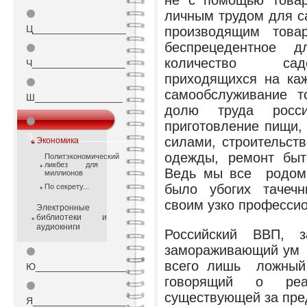
не с помощью товар
⚫
личным трудом для с
Ц_________________
производящим това
беспрецедентное д
⚫
количество садо
Ч_________________
приходящихся на ка
⚫
самообслуживание т
Ш________________
долю труда росси
⚫
приготовление пищи,
Э_________________
силами, строительст
Экономика
одежды, ремонт быт
Политэкономический
ликбез для
Ведь мы все родом 
миллионов
было убогих тачечн
По секрету...
своим узко професси
Электронные
библиотеки и
аудиокниги
Российский ВВП,
замораживающий ум 
⚫
всего лишь ложный 
Ю_________________
говорящий о реа
⚫
существующей за пред
Я_________________