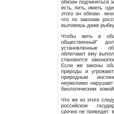
обязан подчиняться 
есть, пить, иметь од
этого он обязан мно
что по законам росс
выловишь даже рыбку
Чтобы жить в общ
общественный" д
установленные об
облегчают ему выпол
становится законо
Если же законы общ
природы и угрожают
природным инсти
неумолимо нарушает 
биологическим хомой
Что же из этого сле
российское госуд
срочно не приведет в