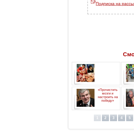
Подписка на рассы
Смо
Покупательная
«Прочистить
неспособность. Кризис
мозги и
изменил розничную
настроить на
торговлю в России
победу»
1
2
3
4
5