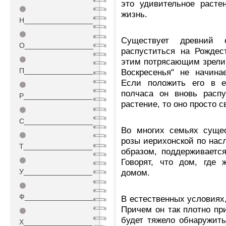
это удивительное расте
⚫
жизнь.
Н_________________
⚫
Существует древний 
О_________________
распуститься на Рождес
⚫
этим потрясающим зрелищ
П_________________
Воскресенья" не начина
Если положить его в е
⚫
полчаса он вновь расп
Р_________________
растение, то оно просто 
⚫
С_________________
Во многих семьях сущес
⚫
розы иерихонской по насл
Т_________________
образом, поддерживаетс
⚫
Говорят, что дом, где 
У_________________
домом.
⚫
Ф_________________
В естественных условиях,
Причем он так плотно пр
⚫
будет тяжело обнаружить
Х_________________