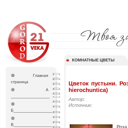
КОМНАТНЫЕ ЦВЕТЫ
⚫
Главная
страница
Цветок пустыни. Ро
hierochuntica)
⚫
А
_________________
Автор:
⚫
Источник:
Б_________________
⚫
В_________________
Роз