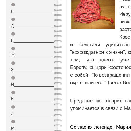
⚫
пус
Г_________________
Иеру
⚫
низк
Д_________________
ра
⚫
Крес
Е_________________
и заметили удивитель
⚫
"возрождаться к жизни", 
Ж________________
том, что цветок уже
⚫
Европу, рыцари-крестоно
З_________________
с собой. По возвращении
⚫
окрестили его "Цветок Во
И_________________
⚫
К_________________
Предание же говорит на
⚫
упоминается в связи с М
Л_________________
⚫
Согласно легенде, Мария
М_________________