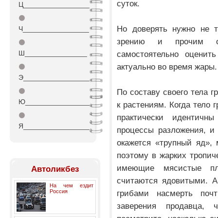
суток.
Ц_________________
⚫
Но доверять нужно не т
Ч_________________
зрению и прочим о
⚫
Ш________________
самостоятельно оценить
актуально во время жары.
⚫
Э_________________
⚫
По составу своего тела г
Ю_________________
к растениям. Когда тело 
⚫
практически идентичн
Я_________________
процессы разложения, и 
окажется «трупный яд», 
поэтому в жарких тропич
имеющие мясистые пл
Автоликбез
считаются ядовитыми. А
На чем ездит
Россия
грибами насмерть поч
заверения продавца, 