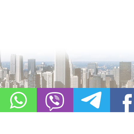
О проекте
Контакты
Copyright © 2011-2021, «
Город XXI века. Твоя записная книжка
». Все 
Использование материалов сайта в сети Интернет допустимо, пр