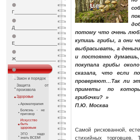
⚫
со
Г_________________
п
⚫
до
Д_________________
потому что очень лю
⚫
купишь грибы, а они ч
Е_________________
выбрасывать, а деньги
⚫
и постоянно думаешь
Ж________________
покупала грибы окол
⚫
сказала, что если п
З_________________
Закон и порядок
проверяют…Так ли эт
Защита от
приметы по котор
произвола
грибочки? »
Здоровье
Ароматерапия
П.Ю. Москва
Болезнь - не
приговор
Искусство
быть
здоровым
Самой рискованной, есте
ЭТО надо
стихийных торговцев.
знать ВСЕМ!