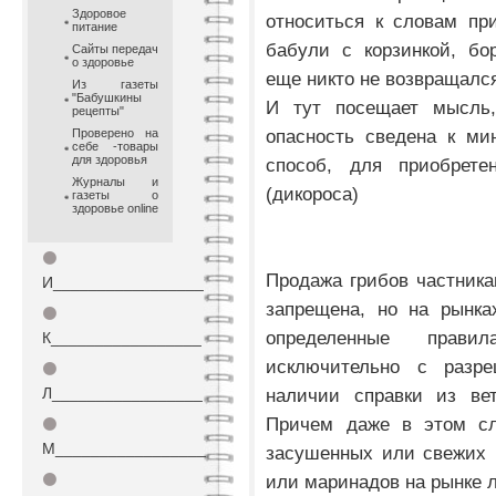
Здоровое
относиться к словам пр
питание
бабули с корзинкой, бо
Сайты передач
о здоровье
еще никто не возвращалс
Из газеты
"Бабушкины
И тут посещает мысль
рецепты"
опасность сведена к ми
Проверено на
себе -товары
для здоровья
способ, для приобрете
Журналы и
(дикороса)
газеты о
здоровье online
⚫
Продажа грибов частника
И_________________
запрещена, но на рынка
⚫
определенные прав
К_________________
исключительно с разр
⚫
Л_________________
наличии справки из вет
Причем даже в этом сл
⚫
М_________________
засушенных или свежих 
⚫
или маринадов на рынке л