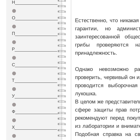
Н_________________
⚫
О_________________
Естественно, что никакая
⚫
гарантии, но админис
П_________________
заинтересованной обще
⚫
грибы проверяются н
Р_________________
принадлежность.
⚫
С_________________
Однако невозможно р
⚫
проверить, червивый он и
Т_________________
проводится выборочная
⚫
лукошка.
У_________________
В целом же представител
⚫
сфере защиты прав потр
Ф_________________
рекомендуют перед покуп
⚫
из лаборатории и внимате
Х_________________
Подобная справка на св
⚫