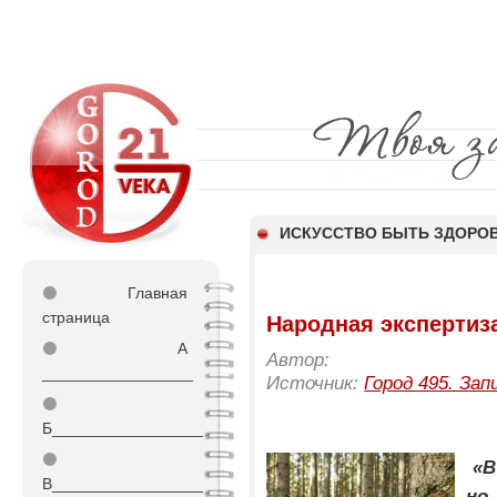
ИСКУССТВО БЫТЬ ЗДОР
⚫
Главная
страница
Народная экспертиз
⚫
А
Автор:
_________________
Источник:
Город 495. Зап
⚫
Б_________________
⚫
«В
В_________________
но