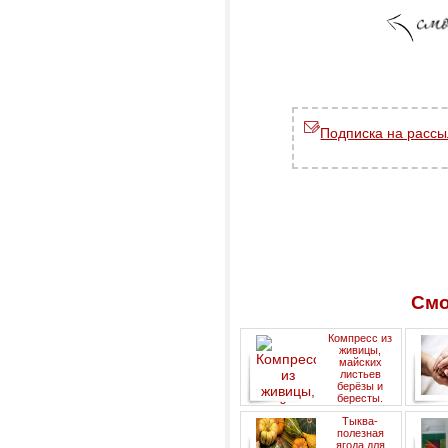
Подписка на рассы
Смо
Компресс из
живицы,
майских
листьев
берёзы и
бересты.
родс
Тыква-
пер
полезная
ягода для