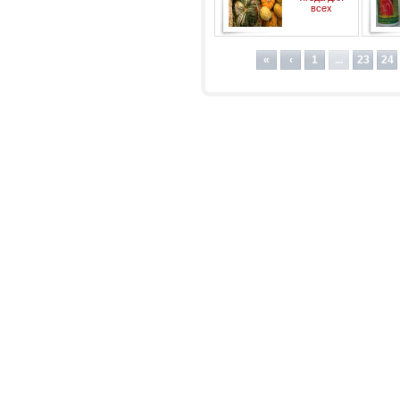
всех
«
‹
1
...
23
24