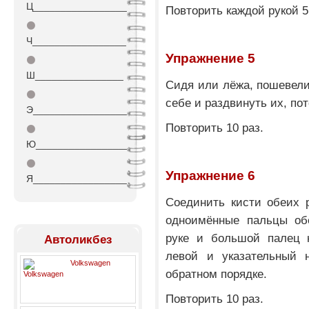
Ц_________________
Повторить каждой рукой 5
⚫
Ч_________________
Упражнение 5
⚫
Ш________________
Сидя или лёжа, пошевели
⚫
себе и раздвинуть их, пот
Э_________________
Повторить 10 раз.
⚫
Ю_________________
⚫
Упражнение 6
Я_________________
Соединить кисти обеих 
одноимённые пальцы об
руке и большой палец н
Автоликбез
левой и указательный н
Volkswagen
обратном порядке.
Повторить 10 раз.