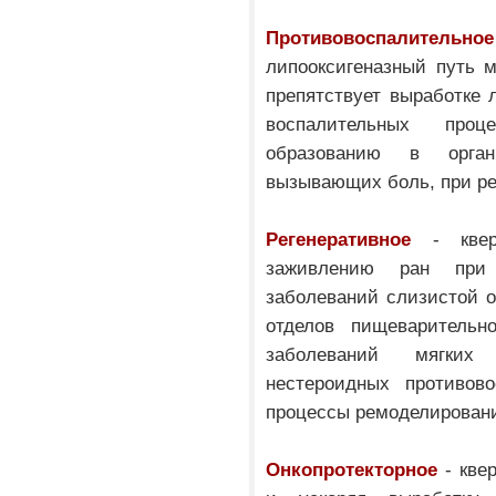
Противовоспалительное
липооксигеназный путь 
препятствует выработке 
воспалительных проц
образованию в орган
вызывающих боль, при ре
Регенеративное
- кверц
заживлению ран при п
заболеваний слизистой о
отделов пищеварительно
заболеваний мягких
нестероидных противово
процессы ремоделировани
Онкопротекторное
- кве