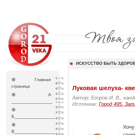
ИСКУССТВО БЫТЬ ЗДОР
⚫
Главная
страница
Луковая шелуха- кве
⚫
А
Автор: Егоров И. В., кан
_________________
Источник:
Город 495. Зап
⚫
Б_________________
⚫
Хочу
В_________________
спек