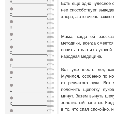
Н_________________
Есть еще одно чудесное с
⚫
нее способствует выведе
О_________________
хлора, а это очень важно 
⚫
П_________________
⚫
Мама, когда ей расска
Р_________________
методики, всегда смеется
⚫
попить отвар из луковой
С_________________
народная медицина.
⚫
Т_________________
Вот уже шесть лет, как
⚫
Мучился, особенно по н
У_________________
от репчатого лука. Вот 
⚫
положить щепотку луко
Ф_________________
минут. Затем вынуть шел
⚫
золотистый напиток. Когд
Х_________________
в то, что спал спокойно, 
⚫