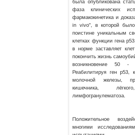
была опубликована стат
фаза клинических исп
фармакокинетика и доказ
in vivo", в которой был
поистине уникальным св
клетках функции гена р53
в норме заставляет клет
покончить жизнь самоубий
возникновение 50 - 
Реабилитируя ген р53, 
молочной железы, пр
кишечника, лёгко
лимфогранулематоза.
Положительное воздей
многими исследования
испытаниями. А