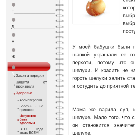
⚫
кот
Г_________________
выб
⚫
выб
Д_________________
пост
⚫
Е_________________
У моей бабушки были пр
⚫
шапкой украшали ее го
Ж________________
перхоти, потому что о
⚫
шелухи. И красить не на
З_________________
Закон и порядок
горсть шелухи залить ста
Защита от
и остудить до приятной т
произвола
Здоровье
Ароматерапия
Болезнь - не
Мама же варила суп, и
приговор
Искусство
шелухе. Мало того, что с
быть
здоровым
он становится значите
ЭТО надо
шелухе.
знать ВСЕМ!