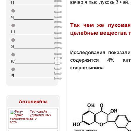
вечер я пью луковый чай.
Ц_________________
⚫
Ч_________________
Так чем же луковая
⚫
Ш________________
целебные вещества 
⚫
Э_________________
Исследования показали
⚫
содержится 4% ант
Ю_________________
кверцетинина.
⚫
Я_________________
Автоликбез
Тест–драйв
удивительных
авто