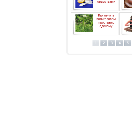
средствами
Как лечить
болиголовом
простатит,
аденому
предстательной железы,
жи
мастопатию, миому,
1
2
3
4
5
фибромиому, эндометриоз,
геморрой, варикозное
расширение вен,
тромбофлебит.