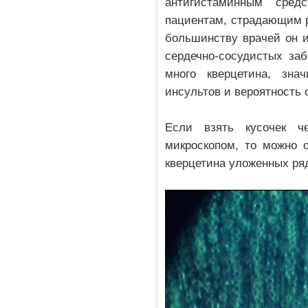
антигистаминным сре
пациентам, страдающим 
большинству врачей он и
сердечно-сосудистых за
много кверцетина, зна
инсультов и вероятность 
Если взять кусочек ч
микроскопом, то можно 
кверцетина уложенных ря