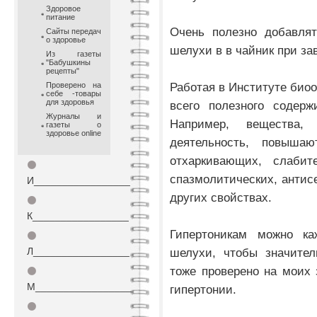
Здоровое
питание
Очень полезно добавлят
Сайты передач
о здоровье
шелухи в в чайник при за
Из газеты
"Бабушкины
рецепты"
Работая в Институте биоо
Проверено на
себе -товары
для здоровья
всего полезного содерж
Журналы и
Например, вещества,
газеты о
здоровье online
деятельность, повыша
отхаркивающих, слабите
⚫
спазмолитических, антис
И_________________
других свойствах.
⚫
К_________________
Гипертоникам можно к
⚫
Л_________________
шелухи, чтобы значител
тоже проверено на моих 
⚫
М_________________
гипертонии.
⚫