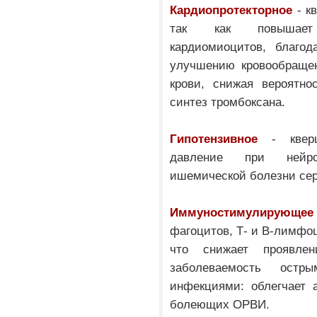
Кардиопротекторное
- к
так как повышает 
кардиомиоцитов, благод
улучшению кровообращен
крови, снижая вероятно
синтез тромбоксана.
Гипотензивное
- кверце
давление при нейро
ишемической болезни сер
Иммуностимулирующее
фагоцитов, Т- и В-лимфо
что снижает проявлен
заболеваемость остр
инфекциями: облегчает 
болеющих ОРВИ.