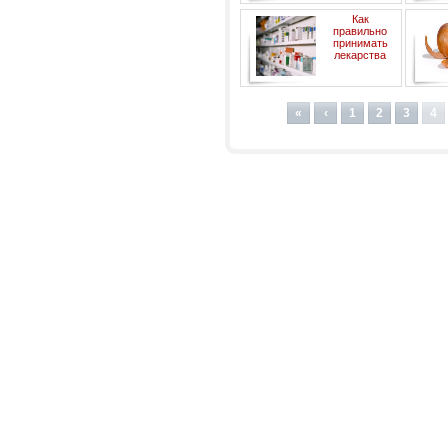
хара
Как
правильно
принимать
лекарства
«
‹
1
2
3
4