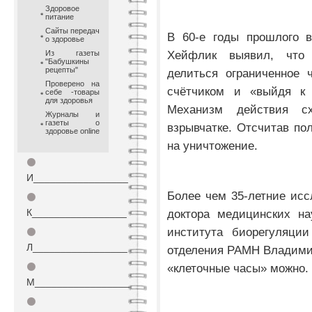
Здоровое
питание
Сайты передач
В 60-е годы прошлого в
о здоровье
Хейфлик выявил, что 
Из газеты
"Бабушкины
рецепты"
делиться ограниченное 
Проверено на
счётчиком и «выйдя к 
себе -товары
для здоровья
Механизм действия с
Журналы и
газеты о
взрывчатке. Отсчитав по
здоровье online
на уничтожение.
⚫
И_________________
Более чем 35-летние исс
⚫
К_________________
доктора медицинских нау
института биорегуляции
⚫
Л_________________
отделения РАМН Владими
⚫
«клеточные часы» можно.
М_________________
⚫