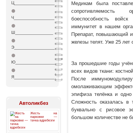
Ц_________________
Медикам была поставле
сопротивляемость 
⚫
Ч_________________
боеспособность войск
⚫
иммунитет в нашем орга
Ш________________
Препарат, повышающий и
⚫
железы телят. Уже 25 лет 
Э_________________
⚫
Ю_________________
За прошедшие годы учён
⚫
всех видов ткани: костно
Я_________________
После иммуномодулир
омолаживающим эффектом
эпифиза телёнка и одно
Сложность оказалась в 
Автоликбез
буквально с рисовое з
Жесть на
большом количестве не б
парковке —
тачка вдребезги