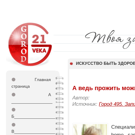
ИСКУССТВО БЫТЬ ЗДОР
⚫
Главная
страница
А ведь прожить мож
⚫
А
Автор:
_________________
Источник:
Город 495. Зап
⚫
Б_________________
⚫
Специали
В_________________
homo sap