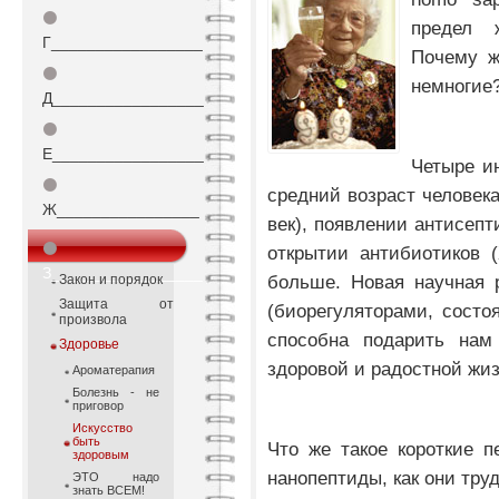
⚫
предел 
Г_________________
Почему ж
⚫
немногие
Д_________________
⚫
Е_________________
Четыре и
⚫
средний возраст человека 
Ж________________
век), появлении антисепти
⚫
открытии антибиотиков 
З_________________
больше. Новая научная 
Закон и порядок
Защита от
(биорегуляторами, состо
произвола
способна подарить нам
Здоровье
здоровой и радостной жиз
Ароматерапия
Болезнь - не
приговор
Искусство
быть
Что же такое короткие п
здоровым
нанопептиды, как они тру
ЭТО надо
знать ВСЕМ!