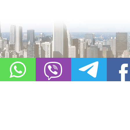
О проекте
Контакты
Copyright © 2011-2021, «
Город XXI века. Твоя записная книжка
». Все 
Использование материалов сайта в сети Интернет допустимо, пр
источник заимствования.
Обо всех замеченных нарушениях авторских прав на материалы, оп
info@gorod21veka.ru