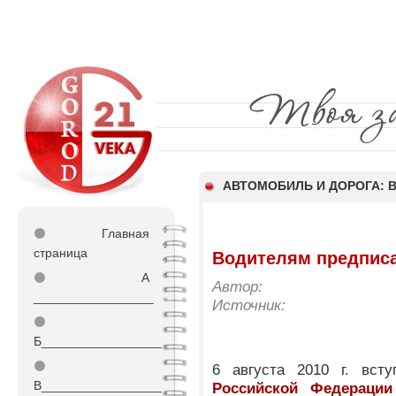
АВТОМОБИЛЬ И ДОРОГА:
⚫
Главная
страница
Водителям предписа
⚫
А
Автор:
_________________
Источник:
⚫
Б_________________
⚫
6 августа 2010 г. вс
В_________________
Российской Федераци