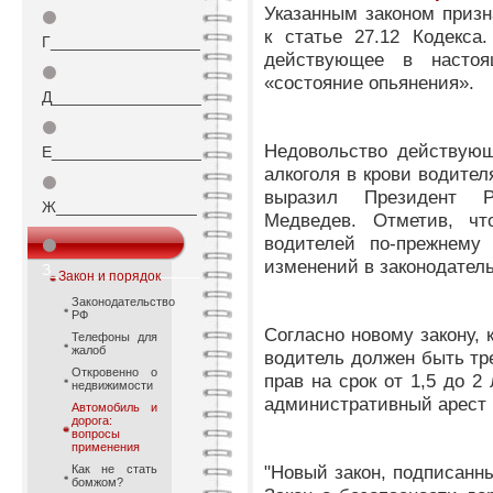
Указанным законом приз
⚫
к статье 27.12 Кодекса
Г_________________
действующее в настоя
⚫
«состояние опьянения».
Д_________________
⚫
Недовольство действующ
Е_________________
алкоголя в крови водител
⚫
выразил Президент Р
Ж________________
Медведев. Отметив, ч
водителей по-прежнему 
⚫
изменений в законодатель
З_________________
Закон и порядок
Законодательство
РФ
Согласно новому закону, 
Телефоны для
жалоб
водитель должен быть тр
Откровенно о
прав на срок от 1,5 до 2
недвижимости
административный арест н
Автомобиль и
дорога:
вопросы
применения
"Новый закон, подписанн
Как не стать
бомжом?