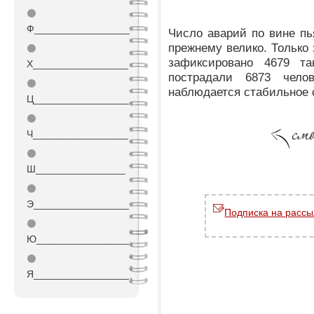
⚫
Ф_________________
Число аварий по вине пь
прежнему велико. Только 
⚫
зафиксировано 4679 т
Х_________________
пострадали 6873 чело
⚫
наблюдается стабильное 
Ц_________________
⚫
Ч_________________
⚫
Ш________________
⚫
Э_________________
Подписка на рассы
⚫
Ю_________________
⚫
Я_________________