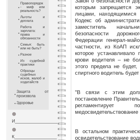
Закон о безопасности до
Правопорядок
которым запрещается эк
- миф или
реальность?
лицами, находящимися в
Льготы и
Кодекс об администрати
доплата
заместитель начальн
Работа и
зарплата:
безопасности дорожн
права и
обязанности
Федерации генерал-май
Семья: быть
частности, из КоАП иск
или не быть?
которое устанавливало 
Разное
крови водителя – не бо
Из судебной
практики
этого предела не будет,
Образцы
спиртного водитель будет
судебных
исков, жалоб и
ходатайств
"В связи с этим дол
Защита от
произвола
постановление Правитель
Здоровье
регламентирует 
медосвидетельствование и
⚫
И_________________
⚫
В остальном практическ
К_________________
освидетельствование вод