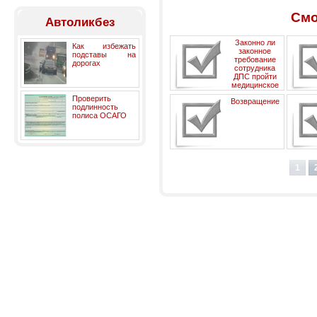
Смо
Автоликбез
Законно ли
Как избежать
законное
подставы на
требование
дорогах
сотрудника
ДПС пройти
медицинское
освидетельствование на
Проверить
Возвращение
состояние опьянения лица,
подлинность
управляющего ТС?
полиса ОСАГО
водительского
удостоверения в связи с
1
истечением срока давности
и привлечения к
административной
ответственности