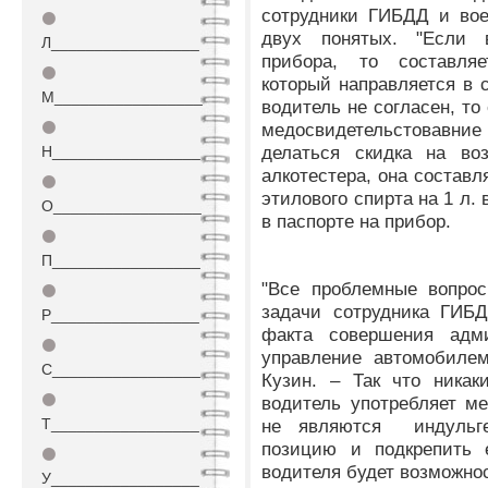
сотрудники ГИБДД и вое
⚫
двух понятых. "Если 
Л_________________
прибора, то составляе
⚫
который направляется в с
М_________________
водитель не согласен, то
⚫
медосвидетельстовавн
делаться скидка на во
Н_________________
алкотестера, она составл
⚫
этилового спирта на 1 л.
О_________________
в паспорте на прибор.
⚫
П_________________
"Все проблемные вопрос
⚫
задачи сотрудника ГИБД
Р_________________
факта совершения адми
⚫
управление автомобилем
С_________________
Кузин. – Так что никак
⚫
водитель употребляет м
Т_________________
не являются индульге
позицию и подкрепить 
⚫
водителя будет возможнос
У_________________