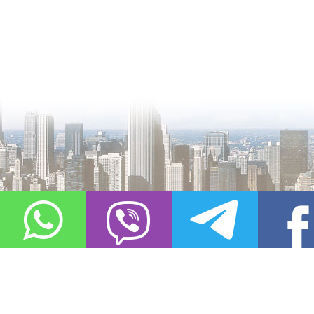
О проекте
Контакты
Copyright © 2011-2021, «
Город XXI века. Твоя записная книжка
». Все 
Использование материалов сайта в сети Интернет допустимо, пр
источник заимствования.
Обо всех замеченных нарушениях авторских прав на материалы, оп