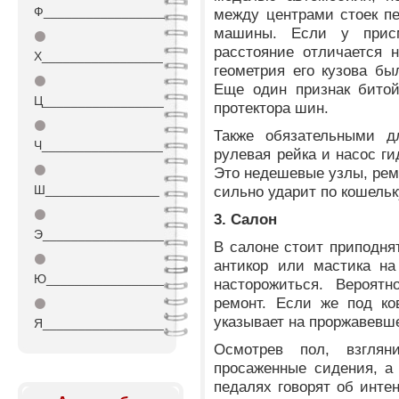
Ф_________________
между центрами стоек п
машины. Если у присм
⚫
расстояние отличается 
Х_________________
геометрия его кузова бы
⚫
Еще один признак бито
Ц_________________
протектора шин.
⚫
Также обязательными д
Ч_________________
рулевая рейка и насос ги
⚫
Это недешевые узлы, рем
Ш________________
сильно ударит по кошельк
⚫
3. Салон
Э_________________
В салоне стоит приподня
⚫
антикор или мастика н
Ю_________________
насторожиться. Вероятн
ремонт. Если же под ко
⚫
указывает на проржавевш
Я_________________
Осмотрев пол, взглян
просаженные сидения, а
педалях говорят об инте