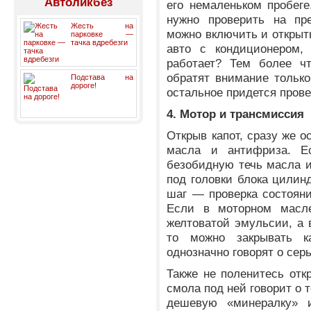
Автоликбез
его немаленьком пробеге
нужно проверить на пре
Жесть на
можно включить и открыт
парковке —
тачка вдребезги
авто с кондиционером, 
работает? Тем более ч
обратят внимание только
Подстава на
дороге!
остальное придется пров
4. Мотор и трансмиссия
Открыв капот, сразу же о
масла и антифриза. Ес
безобидную течь масла и
под головки блока цилин
шаг — проверка состоян
Если в моторном масл
желтоватой эмульсии, а
то можно закрывать к
однозначно говорят о сер
Также не поленитесь отк
смола под ней говорит о 
дешевую «минералку» 