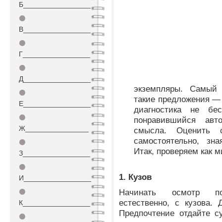
Б_________________
⚫
В_________________
⚫
Г_________________
⚫
Д_________________
экземпляры. Самый 
⚫
такие предложения —
Е_________________
диагностика не бе
⚫
понравившийся ав
Ж________________
смысла. Оценить 
самостоятельно, зна
⚫
Итак, проверяем как м
З_________________
⚫
1. Кузов
И_________________
Начинать осмотр п
⚫
естественно, с кузова.
К_________________
Предпочтение отдайте с
⚫