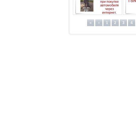
при покупке
компании "Юрист Авто"
автомобиля
через
интернет.
Перехватывающие парковки
коррумпируются.
«
‹
1
2
3
4