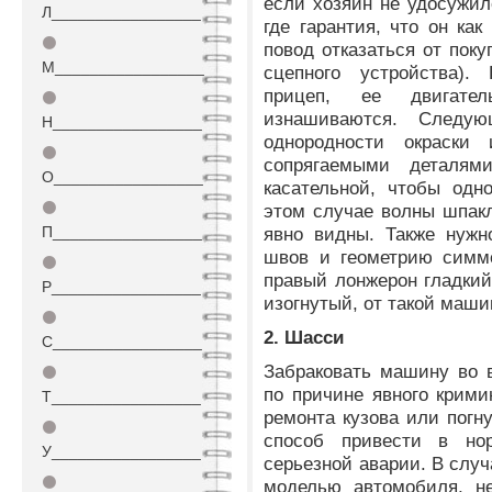
если хозяин не удосужил
Л_________________
где гарантия, что он ка
⚫
повод отказаться от поку
М_________________
сцепного устройства).
прицеп, ее двигате
⚫
изнашиваются. Следу
Н_________________
однородности окраски
⚫
сопрягаемыми деталям
О_________________
касательной, чтобы одн
⚫
этом случае волны шпак
П_________________
явно видны. Также нужн
швов и геометрию симме
⚫
правый лонжерон гладки
Р_________________
изогнутый, от такой маши
⚫
2. Шасси
С_________________
Забраковать машину во 
⚫
по причине явного крим
Т_________________
ремонта кузова или погн
⚫
способ привести в но
У_________________
серьезной аварии. В случ
⚫
моделью автомобиля, не