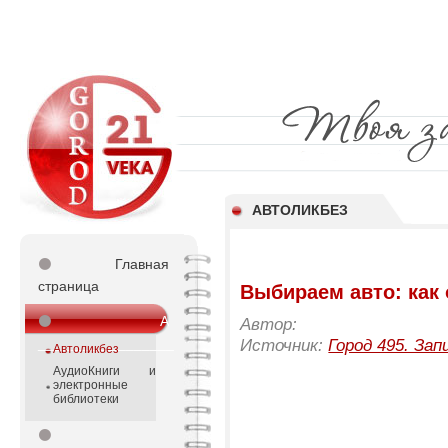
АВТОЛИКБЕЗ
⚫
Главная
страница
Выбираем авто: как 
⚫
А
Автор:
_________________
Источник:
Город 495. Зап
Автоликбез
АудиоКниги и
электронные
библиотеки
⚫