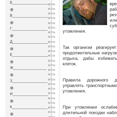
Б_________________
в
ра
⚫
рез
В_________________
ил
⚫
су
Г_________________
утомления.
⚫
Д_________________
Так организм реагируе
⚫
продолжительные нагрузк
Е_________________
отдыха, дабы избежат
⚫
клеток.
Ж________________
⚫
Правила дорожного д
З_________________
управлять транспортным
⚫
утомления.
И_________________
⚫
При утомлении ослабе
К_________________
длительной поездки набл
⚫