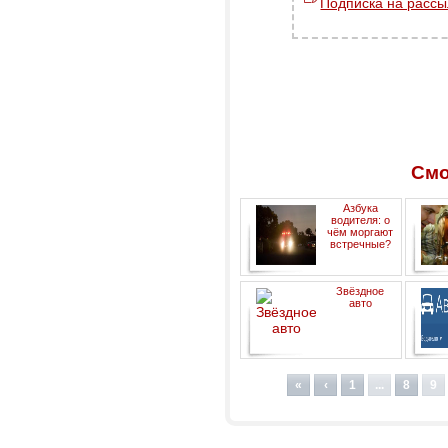
Подписка на рассы
Смо
Азбука
водителя: о
чём моргают
встречные?
Звёздное
авто
инфор
«
‹
1
...
8
9