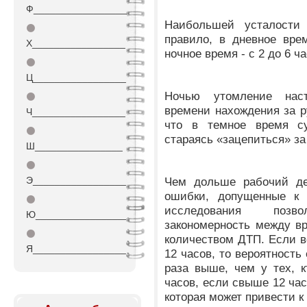
Ф_________________
Наибольшей усталости о
⚫
правило, в дневное вре
Х_________________
ночное время - с 2 до 6 ча
⚫
Ц_________________
Ночью утомление нас
⚫
времени нахождения за р
Ч_________________
что в темное время су
⚫
стараясь «зацепиться» за
Ш________________
⚫
Э_________________
Чем дольше рабочий де
ошибки, допущенные к 
⚫
исследования поз
Ю_________________
закономерность между в
⚫
количеством ДТП. Если в
Я_________________
12 часов, то вероятность
раза выше, чем у тех, 
часов, если свыше 12 час
которая может привести к 