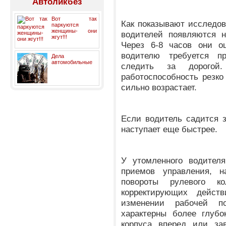
Автоликбез
Вот так
Как показывают исследов
паркуются
женщины- они
водителей появляются н
жгут!!!
Через 6-8 часов они о
водителю требуется п
Дела
автомобильные
следить за дорого
работоспособность резко 
сильно возрастает.
Если водитель садится 
наступает еще быстрее.
У утомленного водителя
приемов управления, н
повороты рулевого к
корректирующих дейст
изменении рабочей п
характерны более глубо
корпуса вперед или зав