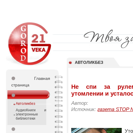
АВТОЛИКБЕЗ
⚫
Главная
страница
Не спи за руле
утомлении и устало
⚫
А
_________________
Автор:
Автоликбез
Источник:
газета STOP №
АудиоКниги и
электронные
библиотеки
⚫
Ут