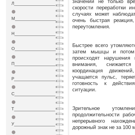
значений не только вр
Л_________________
скорости переработки и
⚫
случаях может наблюдат
М_________________
очень быстрая реакция,
переутомления.
⚫
Н_________________
⚫
Быстрее всего утомляютс
О_________________
затем мышцы и потом 
⚫
происходят нарушения 
П_________________
внимания, снижается
координация движений
⚫
учащается пульс, теряе
Р_________________
готовность к действ
⚫
ситуации.
С_________________
⚫
Зрительное утомл
Т_________________
продолжительности рабо
⚫
непрерывного нахожд
У_________________
дорожный знак не за 100 м
⚫