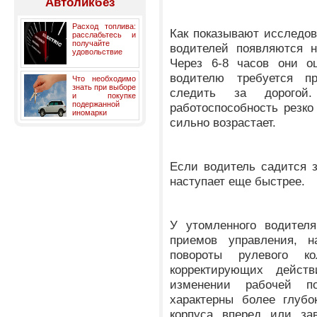
Автоликбез
Расход топлива:
Как показывают исследов
расслабьтесь и
получайте
водителей появляются н
удовольствие
Через 6-8 часов они о
водителю требуется п
Что необходимо
знать при выборе
следить за дорого
и покупке
подержанной
работоспособность резко 
иномарки
сильно возрастает.
Если водитель садится 
наступает еще быстрее.
У утомленного водителя
приемов управления, н
повороты рулевого к
корректирующих дейст
изменении рабочей п
характерны более глубо
корпуса вперед или зав