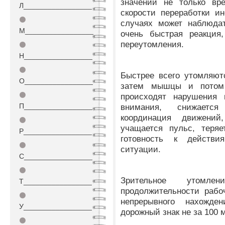
значений не только вр
Л_________________
скорости переработки и
⚫
случаях может наблюдат
М_________________
очень быстрая реакция,
переутомления.
⚫
Н_________________
⚫
Быстрее всего утомляютс
О_________________
затем мышцы и потом 
⚫
происходят нарушения 
П_________________
внимания, снижается
координация движений
⚫
учащается пульс, теряе
Р_________________
готовность к действ
⚫
ситуации.
С_________________
⚫
Зрительное утомл
Т_________________
продолжительности рабо
⚫
непрерывного нахожд
У_________________
дорожный знак не за 100 м
⚫