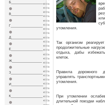
Б_________________
в
ра
⚫
рез
В_________________
ил
⚫
су
Г_________________
утомления.
⚫
Д_________________
Так организм реагируе
⚫
продолжительные нагрузк
Е_________________
отдыха, дабы избежат
⚫
клеток.
Ж________________
⚫
Правила дорожного д
З_________________
управлять транспортным
⚫
утомления.
И_________________
⚫
При утомлении ослабе
К_________________
длительной поездки набл
⚫