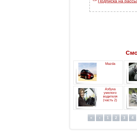
Подписка на рассы
Смо
Mazda
право
Азбука
умелого
водителя
(часть 2)
кат
«
‹
1
2
3
4