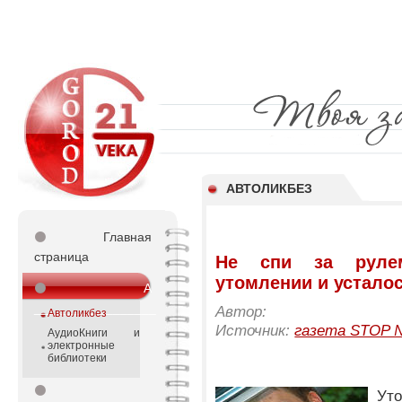
АВТОЛИКБЕЗ
⚫
Главная
страница
Не спи за руле
утомлении и устало
⚫
А
_________________
Автор:
Автоликбез
Источник:
газета STOP №
АудиоКниги и
электронные
библиотеки
⚫
Ут