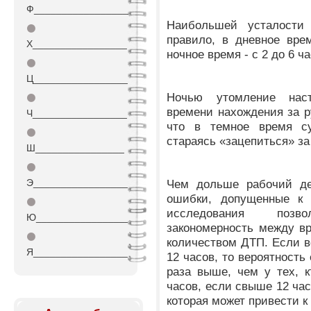
Ф_________________
Наибольшей усталости о
⚫
правило, в дневное вре
Х_________________
ночное время - с 2 до 6 ча
⚫
Ц_________________
Ночью утомление нас
⚫
времени нахождения за р
Ч_________________
что в темное время су
⚫
стараясь «зацепиться» за
Ш________________
⚫
Э_________________
Чем дольше рабочий де
ошибки, допущенные к 
⚫
исследования поз
Ю_________________
закономерность между в
⚫
количеством ДТП. Если в
Я_________________
12 часов, то вероятность
раза выше, чем у тех, 
часов, если свыше 12 час
которая может привести к 