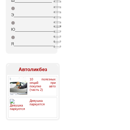
Ш________________
⚫
Э_________________
⚫
Ю_________________
⚫
Я_________________
Автоликбез
10 полезных
опций при
покупке авто
(часть 2)
Девушка
паркуется