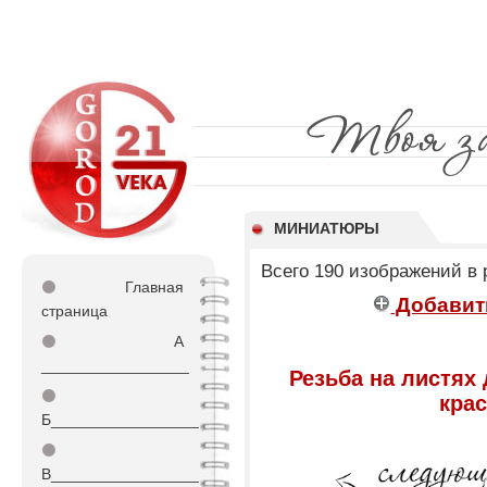
МИНИАТЮРЫ
Всего 190 изображений в
⚫
Главная
Добавит
страница
⚫
А
_________________
Резьба на листях
⚫
кра
Б_________________
⚫
В_________________