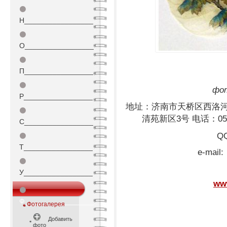
⚫
Н_________________
⚫
О_________________
⚫
П_________________
⚫
фот
Р_________________
地址：济南市天桥区西洛河
⚫
清苑新区3号 电话：0531-
С_________________
Q
⚫
Т_________________
e-mail:
⚫
ydys
У_________________
ww
⚫
Ф_________________
Фотогалерея
Добавить
фото