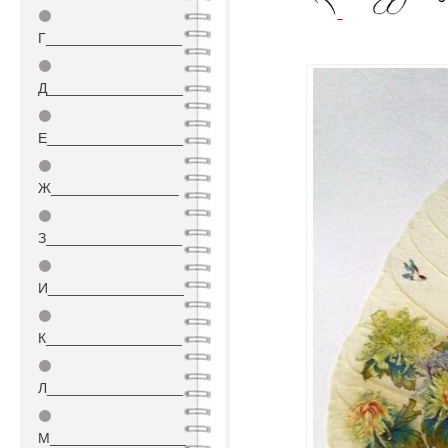
⚫
Г_________________
⚫
Д_________________
⚫
Е_________________
⚫
Ж________________
⚫
З_________________
⚫
И_________________
⚫
К_________________
⚫
Л_________________
⚫
М_________________