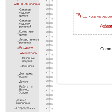
ФОТОобъявления
Саженцы
садовых
цветов
Подписка на рассы
Саженцы
садовых
Добави
растений
Комнатные
цветы
Лекарственные
растения
Рукоделие
Comme
Миниатюры
Вязанные
изделия
Вышивка
Для дома
и дачи
Другое
Работа и
Бизнес.
Услуги
Дачные
мгновения
Стереограммы