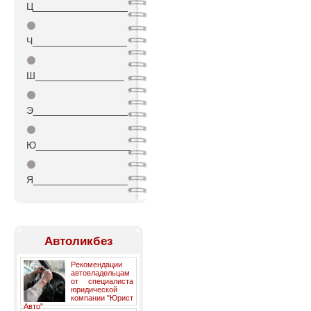
Ц_________________
⚫
Ч_________________
⚫
Ш________________
⚫
Э_________________
⚫
Ю_________________
⚫
Я_________________
Автоликбез
Рекомендации
автовладельцам
от специалиста
юридической
компании "Юрист
Авто"