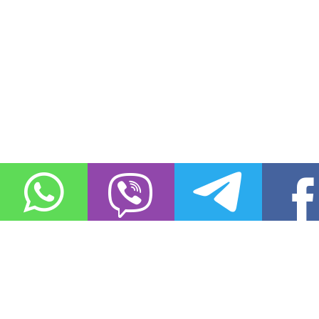
О проекте
Контакты
Copyright © 2011-2021, «
Город XXI века. Твоя записная книжка
». Все 
Использование материалов сайта в сети Интернет допустимо, пр
источник заимствования.
Обо всех замеченных нарушениях авторских прав на материалы, оп
info@gorod21veka.ru