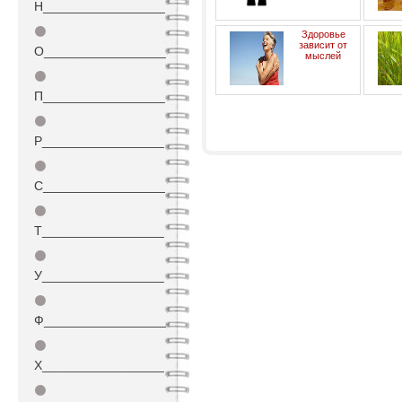
Н_________________
⚫
Здоровье
зависит от
О_________________
мыслей
⚫
П_________________
«
‹
1
2
3
4
⚫
Р_________________
⚫
С_________________
⚫
Т_________________
⚫
У_________________
⚫
Ф_________________
⚫
Х_________________
⚫