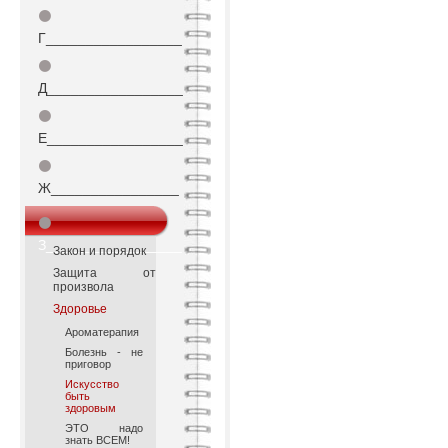
⚫
Г_________________
⚫
Д_________________
⚫
Е_________________
⚫
Ж________________
⚫
З_________________
Закон и порядок
Защита от
произвола
Здоровье
Ароматерапия
Болезнь - не
приговор
Искусство
быть
здоровым
ЭТО надо
знать ВСЕМ!