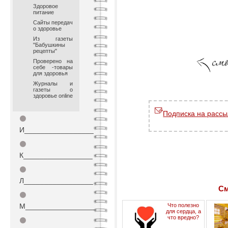
Здоровое
питание
Сайты передач
о здоровье
Из газеты
"Бабушкины
рецепты"
Проверено на
себе -товары
для здоровья
Журналы и
газеты о
здоровье online
Подписка на рассы
⚫
И_________________
⚫
К_________________
⚫
Л_________________
См
⚫
М_________________
Что полезно
для сердца, а
что вредно?
⚫