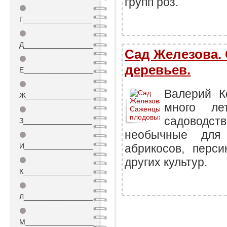
групп роз.
⚫
Г_________________
⚫
Д_________________
Сад Железова.
⚫
деревьев.
Е_________________
⚫
Валерий К
Ж________________
много ле
⚫
садовод
З_________________
необычные для
⚫
И_________________
абрикосов, перси
других культур.
⚫
К_________________
⚫
Л_________________
⚫
М_________________