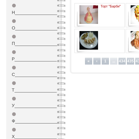
⚫
Торт "Барби"
Н_________________
⚫
О_________________
⚫
П_________________
⚫
Фаршированные кальмары с
помидо
Р_________________
соусом "Терьяки"
«
‹
1
...
434
435
4
⚫
С_________________
⚫
Т_________________
⚫
У_________________
⚫
Ф_________________
⚫
Х_________________