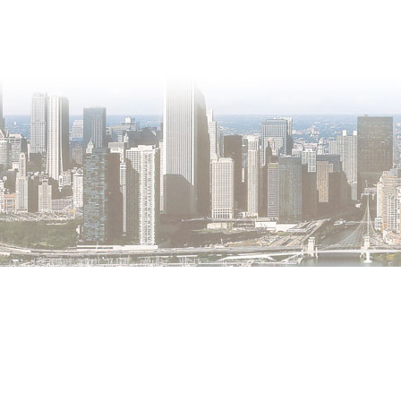
О проекте
Контакты
Copyright © 2011-2021, «
Город XXI века. Твоя записная книжка
». Все 
Использование материалов сайта в сети Интернет допустимо, пр
источник заимствования.
Обо всех замеченных нарушениях авторских прав на материалы, оп
info@gorod21veka.ru