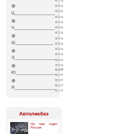
⚫
Ц_________________
⚫
Ч_________________
⚫
Ш________________
⚫
Э_________________
⚫
Ю_________________
⚫
Я_________________
Автоликбез
На чем ездит
Россия