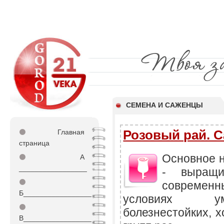
СЕМЕНА И САЖЕНЦЫ
Розовый рай. 
⚫
Главная
страница
Основное 
⚫
А
_________________
- выращи
⚫
современн
Б_________________
условиях ум
⚫
болезнестойких, 
В_________________