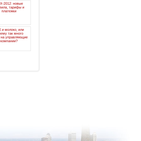
Х-2012: новые
вила, тарифы и
платежки
 и молоко, или
ему так много
 на управляющие
компании?