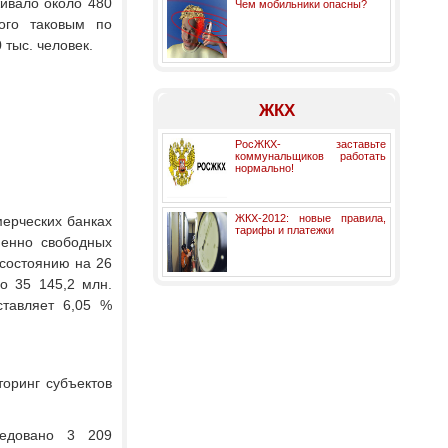
живало около 480
Чем мобильники опасны?
ого таковым по
 тыс. человек.
ЖКХ
РосЖКХ- заставьте
коммунальщиков работать
нормально!
ЖКХ-2012: новые правила,
мерческих банках
тарифы и платежки
енно свободных
 состоянию на 26
о 35 145,2 млн.
ставляет 6,05 %
оринг субъектов
ледовано 3 209