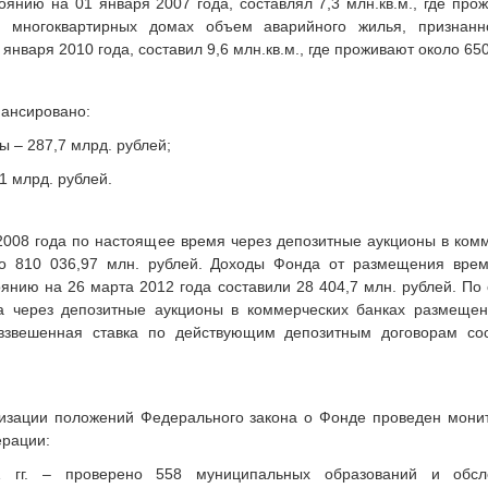
оянию на 01 января 2007 года, составлял 7,3 млн.кв.м., где про
в многоквартирных домах объем аварийного жилья, признанн
января 2010 года, составил 9,6 млн.кв.м., где проживают около 650
нансировано:
ы – 287,7 млрд. рублей;
,1 млрд. рублей.
 2008 года по настоящее время через депозитные аукционы в ком
 810 036,97 млн. рублей. Доходы Фонда от размещения врем
оянию на 26 марта 2012 года составили 28 404,7 млн. рублей. По
а через депозитные аукционы в коммерческих банках размещен
взвешенная ставка по действующим депозитным договорам со
лизации положений Федерального закона о Фонде проведен монит
ерации:
 гг. – проверено 558 муниципальных образований и обс