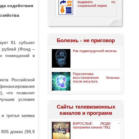
выдавать по
нда содействия
социальной норме
озяйства
Болезнь - не приговор
ует 81 субъект
 рублей (Фонд –
Рак поджелудочной железы
ых помещений в
Перспектива
восстановления больных
кта Российской
после инсульта
офинансирования
, что позволит
лучшив условия
Cайты телевизионных
каналов и программ
 и третья заявка
ВЗРОСЛЫЕ ЛЮДИ -
программа канала ТВЦ
 805 домах (98,9