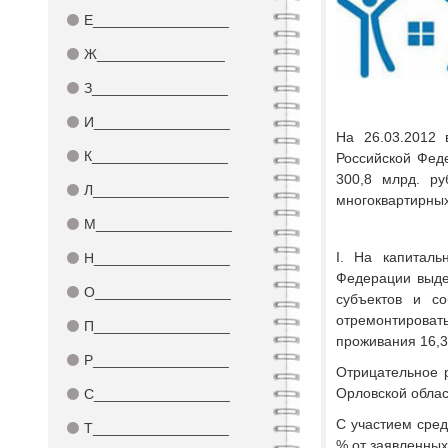
⚫
Е_________________
⚫
Ж________________
⚫
З_________________
⚫
И_________________
На 26.03.2012
⚫
К_________________
Российской Фед
300,8 млрд. р
⚫
Л_________________
многоквартирных
⚫
М_________________
I. На капиталь
⚫
Н_________________
Федерации выде
⚫
О_________________
субъектов и с
отремонтирова
⚫
П_________________
проживания 16,3
⚫
Р_________________
Отрицательное р
Орловской облас
⚫
С_________________
С участием сред
⚫
Т_________________
% от заявленных