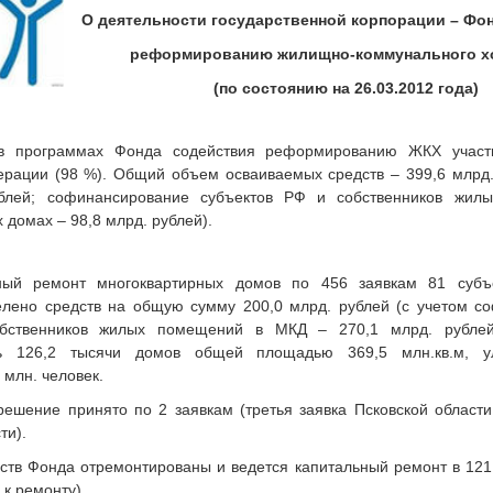
О деятельности государственной корпорации – Фо
реформированию жилищно-коммунального х
(по состоянию на 26.03.2012 года)
 в программах Фонда содействия реформированию ЖКХ участв
ерации (98 %). Общий объем осваиваемых средств – 399,6 млрд.
ублей; софинансирование субъектов РФ и собственников жил
 домах – 98,8 млрд. рублей).
ный ремонт многоквартирных домов по 456 заявкам 81 субъе
лено средств на общую сумму 200,0 млрд. рублей (с учетом с
обственников жилых помещений в МКД – 270,1 млрд. рублей)
ть 126,2 тысячи домов общей площадью 369,5 млн.кв.м, у
 млн. человек.
ешение принято по 2 заявкам (третья заявка Псковской области
ти).
ств Фонда отремонтированы и ведется капитальный ремонт в 121
 к ремонту).