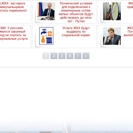
сЖКХ- заставьте
Технические условия
ЖК
оммунальщиков
для подключения к
пра
отать нормально!
инженерным сетям
жилых объектов будут
действовать до пяти
лет - Путин
МИ: У россиян
Услуги ЖКХ будут
ЖКХ
явится законный
выдавать по
Поч
вод не платить за
социальной норме
жалоб
мунальные услуги
1
2
3
4
›
»