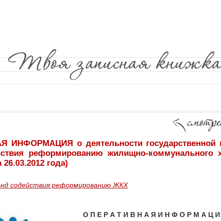
 ИНФОРМАЦИЯ о деятельности государственной к
ствия реформированию жилищно-коммунального х
 26.03.2012 года)
онд содействия реформированию ЖКХ
О П Е Р А Т И В Н А Я И Н Ф О Р М А Ц И