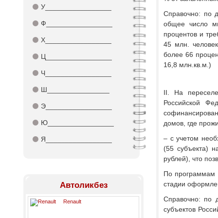
⚫
У_________________
Справочно: по 
⚫
Ф_________________
общее число м
процентов и тре
⚫
Х_________________
45 млн. челове
более 66 процент
⚫
Ц_________________
16,8 млн.кв.м.)
⚫
Ч_________________
⚫
Ш________________
II. На пересел
Российской Фе
⚫
Э_________________
софинансирован
⚫
Ю_________________
домов, где прожи
– с учетом необ
⚫
Я_________________
(55 субъекта) н
рублей), что по
По программам 
стадии оформлен
Автоликбез
Справочно: по 
Renault
субъектов Росси