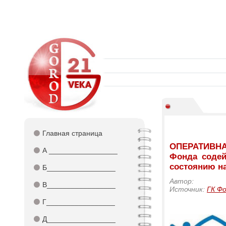
⚫
Главная страница
ОПЕРАТИВНАЯ
⚫
А _________________
Фонда содей
состоянию на
⚫
Б_________________
Автор:
⚫
В_________________
Источник:
ГК Ф
⚫
Г_________________
⚫
Д_________________