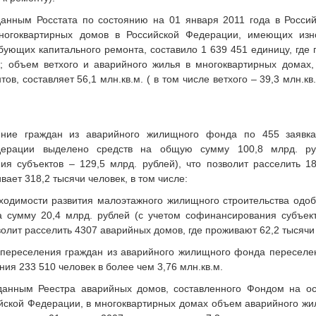
данным Росстата по состоянию на 01 января 2011 года в Росси
ногоквартирных домов в Российской Федерации, имеющих изн
бующих капитального ремонта, составило 1 639 451 единицу, где
к; объем ветхого и аварийного жилья в многоквартирных домах
ов, составляет 56,1 млн.кв.м. ( в том числе ветхого – 39,3 млн.кв
ение граждан из аварийного жилищного фонда по 455 заявка
дерации выделено средств на общую сумму 100,8 млрд. ру
ия субъектов – 129,5 млрд. рублей), что позволит расселить 1
вает 318,2 тысячи человек, в том числе:
ходимости развития малоэтажного жилищного строительства одоб
а сумму 20,4 млрд. рублей (с учетом софинансирования субъект
зволит расселить 4307 аварийных домов, где проживают 62,2 тысячи
переселения граждан из аварийного жилищного фонда переселен
ия 233 510 человек в более чем 3,76 млн.кв.м.
данным Реестра аварийных домов, составленного Фондом на о
йской Федерации, в многоквартирных домах объем аварийного жи