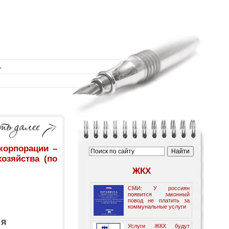
орпорации –
озяйства (по
ЖКХ
СМИ: У россиян
появится законный
повод не платить за
коммунальные услуги
 Я
Услуги ЖКХ будут