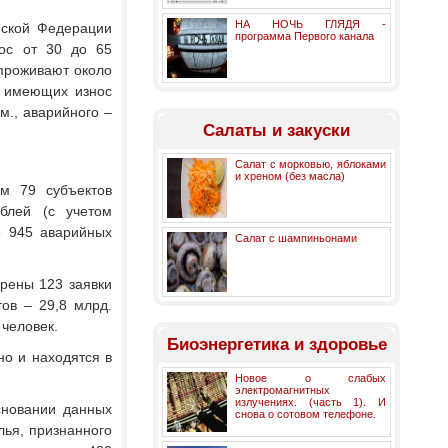
НА НОЧЬ ГЛЯДЯ -
йской Федерации
программа Первого канала
ос от 30 до 65
 проживают около
, имеющих износ
.м., аварийного –
Салаты и закуски
Салат с морковью, яблоками
и хреном (без масла)
м 79 субъектов
блей (с учетом
8 945 аварийных
Салат с шампиньонами
рены 123 заявки
ов – 29,8 млрд.
 человек.
Биоэнергетика и здоровье
о и находятся в
Новое о слабых
электромагнитных
излучениях. (часть 1). И
сновании данных
снова о сотовом телефоне.
лья, признанного