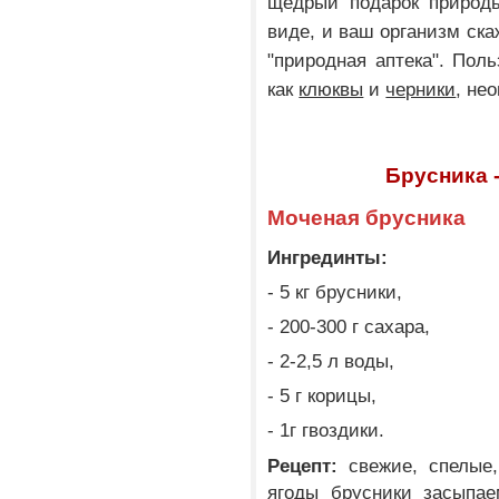
щедрый подарок природ
виде, и ваш организм ска
"природная аптека". Поль
как
клюквы
и
черники
, не
Брусника 
Моченая брусника
Ингрединты:
- 5 кг брусники,
- 200-300 г сахара,
- 2-2,5 л воды,
- 5 г корицы,
- 1г гвоздики.
Рецепт:
свежие, спелые
ягоды брусники засыпае