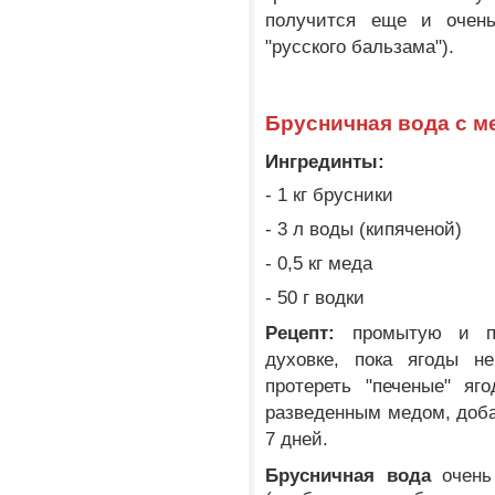
получится еще и очень
"русского бальзама").
Брусничная вода с м
Ингрединты:
- 1 кг брусники
- 3 л воды (кипяченой)
- 0,5 кг меда
- 50 г водки
Рецепт:
промытую и пе
духовке, пока ягоды н
протереть "печеные" яг
разведенным медом, добав
7 дней.
Брусничная вода
очень 