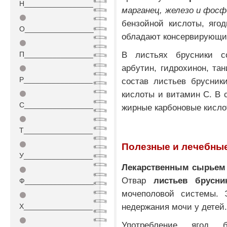
Н_________________
марганец, железо и фосф
⚫
бензойной кислоты, яго
О_________________
обладают консервирующи
⚫
В листьях брусники 
П_________________
арбутин, гидрохинон, тан
⚫
Р_________________
состав листьев брусники
кислоты и витамин С. В 
⚫
С_________________
жирные карбоновые кисло
⚫
Т_________________
⚫
Полезные и лечебны
У_________________
Лекарственным сырьем
⚫
Отвар
листьев брусни
Ф_________________
мочеполовой системы. 
⚫
недержания мочи у детей
Х_________________
⚫
Употребление ягод 