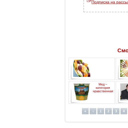
Подписка на рассы
Смо
Неправильный завтрак или
препя
Мед –
его отсутствие приводит к
категория
ожирению
нравственная
«
‹
1
2
3
4