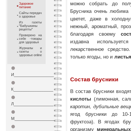
можно собрать до полу
Здоровое
питание
Брусника очень любима 
Сайты передач
о здоровье
цветет, даже в холодн
Из газеты
нежный, ароматный, проз
"Бабушкины
рецепты"
благодаря своему
сос
Проверено на
себе -товары
издавна использует
для здоровья
Журналы и
лекарственное средств
газеты о
здоровье online
только ягоды, но и
листья
⚫
И_________________
Состав брусники
⚫
К_________________
В состав брусники вход
⚫
кислоты
(лимонная, сали
Л_________________
каротин,
дубильные вещ
⚫
ягод брусники до 10-1
М_________________
фруктоза). В ягодах бр
⚫
организму
минеральных