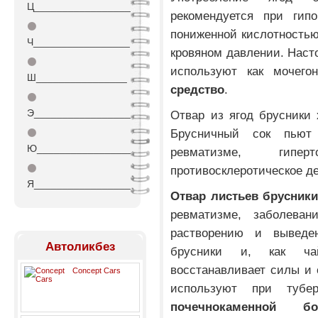
Ц_________________
рекомендуется при ги
⚫
пониженной кислотностью
Ч_________________
кровяном давлении. Насто
⚫
используют как мочег
Ш________________
средство
.
⚫
Э_________________
Отвар из ягод брусники 
Брусничный сок пью
⚫
Ю_________________
ревматизме, гипер
⚫
противосклеротическое д
Я_________________
Отвар листьев брусники
ревматизме, заболевани
растворению и выведе
Автоликбез
брусники и, как ча
восстанавливает силы и 
Concept Cars
используют при тубер
почечнокаменной бо