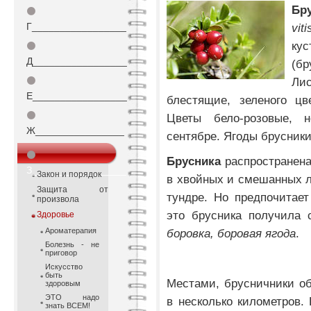
Бр
⚫
Г_________________
vit
ку
⚫
Д_________________
(б
⚫
Лис
Е_________________
блестящие, зеленого цв
⚫
Цветы бело-розовые, н
Ж________________
сентябре. Ягоды брусники 
⚫
Брусника
распространена
З_________________
Закон и порядок
в хвойных и смешанных ле
Защита от
тундре. Но предпочитает
произвола
это брусника получила 
Здоровье
Ароматерапия
боровка, боровая ягода
.
Болезнь - не
приговор
Искусство
быть
Местами, брусничники о
здоровым
ЭТО надо
в несколько километров. 
знать ВСЕМ!