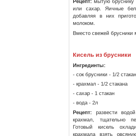
Рецепт:
мытую бруснику п
или сахар. Яичные белк
добавляя в них пригот
молоком.
Вместо свежей брусники 
Кисель из брусники
Ингрединты:
- сок брусники - 1/2 стака
- крахмал - 1/2 стакана
- сахар - 1 стакан
- вода - 2л
Рецепт:
развести водой
крахмал, тщательно п
Готовый кисель охлад
крахмала взять овсяну