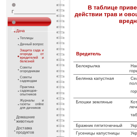
⚫
В таблице прив
Г_________________
действии трав и ово
вредн
⚫
Д_________________
Дача
Теплицы
Дачный вопрос
Защита сада и
Вредитель
огорода от
вредителей и
белезней
Белокрылка
Нас
Советы
гор
огородникам
Советы
Белянка капустная
Сел
садоводам
пол
Практика
садоводов-
гор
опытников
Журналы и
Блошки земляные
Кот
газеты online
леч
для дачников
таб
Домашние
животные
Бражник пятиточечный
Укр
Доставка
продуктов
Гусеницы капустницы
Укр