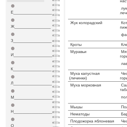
нас
⚫
лук
Е_________________
леч
⚫
Жук колорадский
Кот
Ж________________
пиж
⚫
фас
З_________________
Кроты
Кле
⚫
Муравьи
Мят
И_________________
гор
⚫
лав
К_________________
Муха капустная
Чес
⚫
(личинки)
гор
Л_________________
Муха морковная
Сал
таб
⚫
пол
М_________________
⚫
Мышы
Пол
Н_________________
Нематоды
Бар
⚫
Плодожорка яблоневая
Чес
О_________________