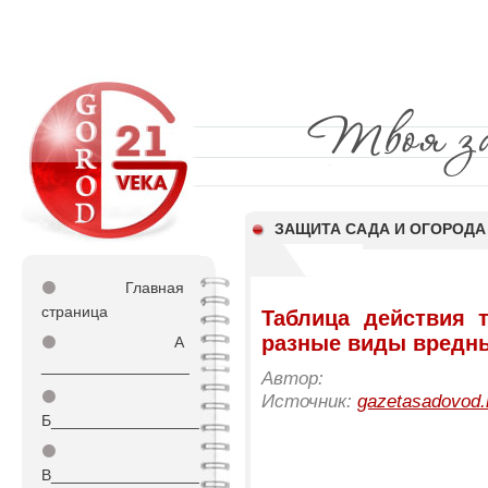
ЗАЩИТА САДА И ОГОРОДА
⚫
Главная
страница
Таблица действия 
разные виды вредн
⚫
А
_________________
Автор:
⚫
Источник:
gazetasadovod.
Б_________________
⚫
В_________________