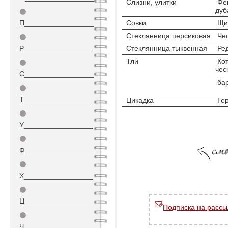
Слизни, улитки
Фен
дуб
⚫
П_________________
Совки
Щир
Стеклянница персиковая
Че
⚫
Р_________________
Стеклянница тыквенная
Ре
Тли
Кот
⚫
чес
С_________________
бар
⚫
Т_________________
Цикадка
Гер
⚫
У_________________
⚫
Ф_________________
⚫
Х_________________
⚫
Ц_________________
Подписка на рассы
⚫
Ч_________________