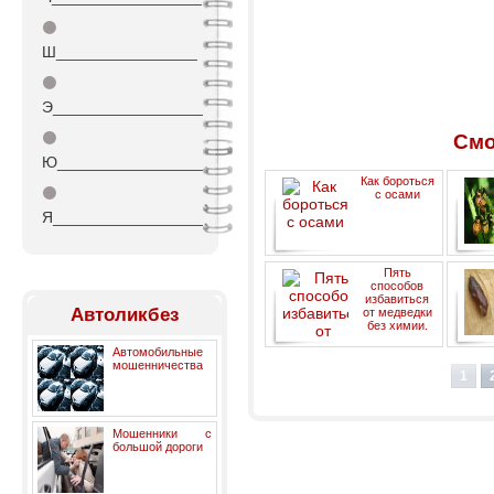
⚫
Ш________________
⚫
Э_________________
⚫
Смо
Ю_________________
Как бороться
⚫
с осами
Я_________________
Пять
способов
избавиться
Автоликбез
от медведки
без химии.
Автомобильные
мошенничества
1
Мошенники с
большой дороги