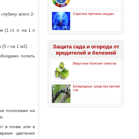
глубину всего 2-
Скрытые причины неудач.
(1 ст. л. на 1 л
5 г на 1 м2).
Защита сада и огорода от
вредителей и белезней
обходимо полить
Вирусные болезни томатов
Безвредные средства против
тли
ыми полосками на
я.
т в почве или в
 время цветения