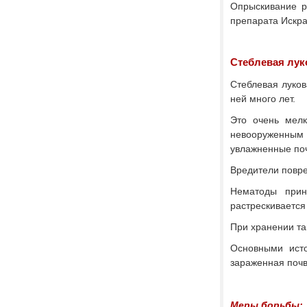
Опрыскивание р
препарата Искра
Стеблевая лук
Стеблевая луков
ней много лет.
Это очень мелк
невооруженным 
увлажненные поч
Вредители повре
Нематоды прин
растрескивается
При хранении так
Основными исто
зараженная почв
Меры борьбы: