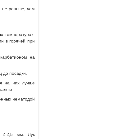
о не раньше, чем
х температурах.
ин в горячей при
карбатионом на
 до посадки.
ля на них лучше
даляют.
женных нематодой
 2-2,5 мм. Лук