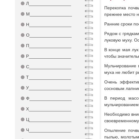
⚫
Л_________________
Перекопка почв
⚫
М_________________
прежнее место н
Ранние сроки по
⚫
Н_________________
Рядом с грядкам
⚫
О_________________
луковую муху. О
⚫
П_________________
В конце мая лук
⚫
Р_________________
чтобы значительн
Мульчирование 
⚫
С_________________
муха не любит р
⚫
Т_________________
Очень эффекти
⚫
У_________________
сосновым лапни
В период масс
⚫
Ф_________________
мульчированием
⚫
Х_________________
Необходимо вним
⚫
Ц_________________
своевременному
⚫
Ч_________________
Опыление почвы
пылью, молотым 