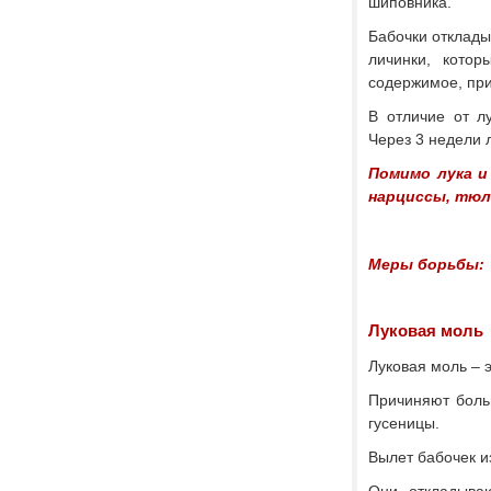
шиповника.
Бабочки отклады
личинки, котор
содержимое, при
В отличие от л
Через 3 недели л
Помимо лука и
нарциссы, тюл
Меры борьбы:
Луковая моль
Луковая моль – 
Причиняют больш
гусеницы.
Вылет бабочек и