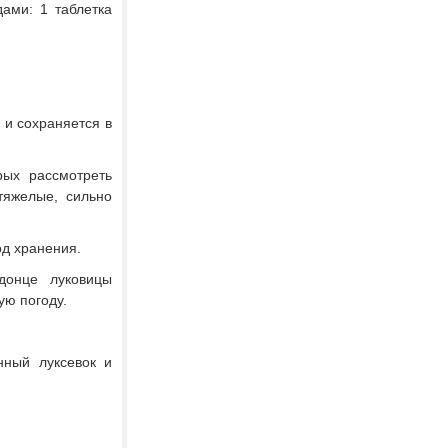
ами: 1 таблетка
 и сохраняется в
рых рассмотреть
тяжелые, сильно
од хранения.
донце луковицы
ую погоду.
ный лук­севок и