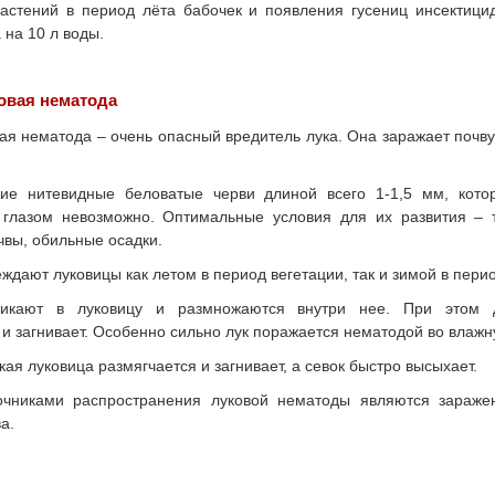
астений в период лёта бабочек и появления гусениц инсектицид
 на 10 л воды.
овая нематода
ая нематода – очень опасный вредитель лука. Она заражает почву
ие нитевидные беловатые черви длиной всего 1-1,5 мм, кото
глазом невозможно. Оптимальные условия для их развития – 
вы, обильные осадки.
ждают луковицы как летом в период вегетации, так и зимой в пери
икают в луковицу и размножаются внутри нее. При этом 
 и загнивает. Особенно сильно лук поражается нематодой во влажн
ая луковица размягчается и загнивает, а севок быстро высыхает.
чниками распространения луковой нематоды являются заражен
а.