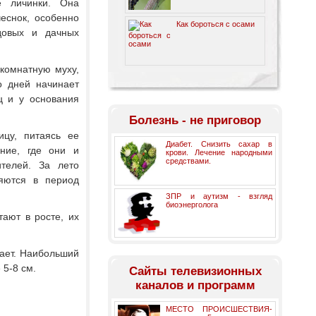
е личинки. Она
чеснок, особенно
Как бороться с осами
довых и дачных
 комнатную муху,
о дней начинает
ц и у основания
Болезнь - не приговор
ицу, питаясь ее
Диабет. Снизить сахар в
ние, где они и
крови. Лечение народными
средствами.
телей. За лето
ляются в период
ЗПР и аутизм - взгляд
биоэнерголога
тают в росте, их
бает. Наибольший
 5-8 см.
Cайты телевизионных
каналов и программ
МЕСТО ПРОИСШЕСТВИЯ-