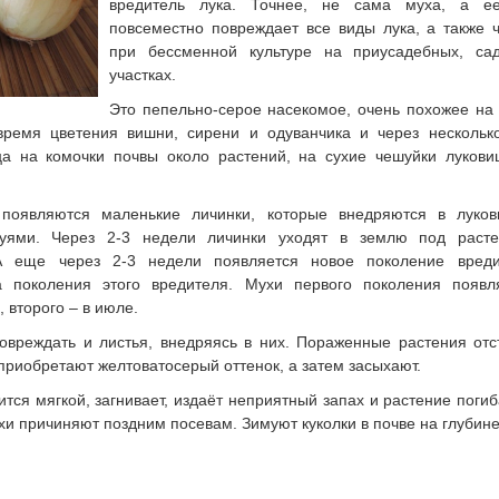
вредитель лука. Точнее, не сама муха, а е
повсеместно повреждает все виды лука, а также 
при бессменной культуре на приусадебных, са
участках.
Это пепельно-серое насекомое, очень похожее на
время цветения вишни, сирени и одуванчика и через нескольк
ца на комочки почвы около растений, на сухие чешуйки лукови
появляются маленькие личинки, которые внедряются в луков
уями. Через 2-3 недели личинки уходят в землю под расте
 А еще через 2-3 недели появляется новое поколение вреди
а поколения этого вредителя. Мухи первого поколения появ
 второго – в июле.
овреждать и листья, внедряясь в них. Пораженные растения отс
приобретают желтовато­серый оттенок, а затем засыхают.
ится мягкой, загнивает, издаёт неприятный запах и растение поги
хи причиняют поздним посевам. Зимуют куколки в почве на глубине