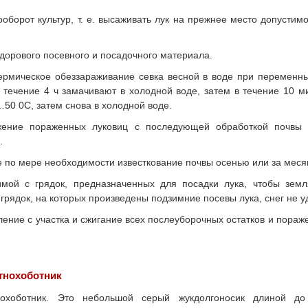
оборот культур, т. е. высаживать лук на прежнее место допустим
дорового посевного и посадочного материала.
ермическое обеззараживание севка весной в воде при переменны
 течение 4 ч замачивают в холодной воде, затем в течение 10 м
50 0С, затем снова в холодной воде.
жение пораженных луковиц с последующей обработкой почвы 
.
 по мере необходимости известкование почвы осенью или за месяц
имой с грядок, предназначенных для посадки лука, чтобы зем
 грядок, на которых произведены подзимние посевы лука, снег не у
ение с участка и сжигание всех послеуборочных остатков и пора
тнохоботник
нохоботник. Это небольшой серый жук­долгоносик длиной до