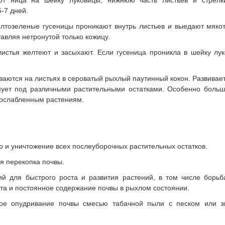
т яйца на шейку луковицы, нижнюю часть листьев и стрелки
-7 дней.
то­зеленые гусеницы проникают внутрь листьев и выедают мякот
тавляя нетронутой только кожицу.
истья желтеют и засыхают. Если гусеница проникла в шейку лук
ваются на листьях в сероватый рыхлый паутинный кокон. Развивает
мует под различными растительными остатками. Особенно больш
 ослабленным растениям.
 и уничтожение всех послеуборочных растительных остатков.
я перекопка почвы.
ий для быстрого роста и развития растений, в том числе борьб
ета и постоянное содержание почвы в рыхлом состоянии.
ое опудривание почвы смесью табачной пыли с песком или з