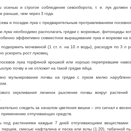
ы осенью и строгое соблюдение севооборота, т. е. лук должен 
е раньше, чем через 3 года.
сева и посадки лука с предварительным протравливанием посевно
и лука необходимо располагать грядки с морковью, фитонциды ко
собенно эффективно совместное выращивание лука и моркови на о
 подкормить мочевиной (1 ст. л. на 10 л воды), расходуя по 3 л р
о ускорить рост луковиц.
посевов лука торфяной крошкой или хорошо перепревшим навозом
ыхлую почву и не отложит на такой грядке яйца.
вно мульчирование почвы на грядке с луком мелко нарублен
ком.
ового окукливания личинок рыхление почвы вокруг растений
.
ательно следить за началом цветения вишни – это сигнал к весен
 применению отпугивающих средств.
 под растениями каждые 7 дней отпугивающими веществами: 
перцем, смесью нафталина и песка или золы (1:20), табачной пыл