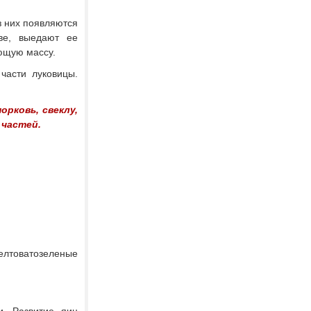
з них появляются
ве, выедают ее
ющую массу.
части луковицы.
рковь, свеклу,
 частей.
лтовато­зеленые