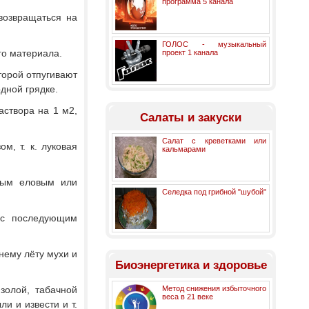
программа 5 канала
возвращаться на
ГОЛОС - музыкальный
го материала.
проект 1 канала
торой отпугивают
дной грядке.
аствора на 1 м2,
Салаты и закуски
Салат с креветками или
, т. к. луковая
кальмарами
ным еловым или
Селедка под грибной "шубой"
 с последующим
нему лёту мухи и
Биоэнергетика и здоровье
золой, табачной
Метод снижения избыточного
веса в 21 веке
и и извести и т.