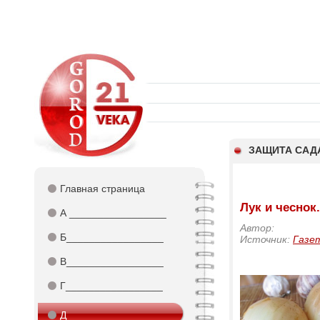
ЗАЩИТА САДА
⚫
Главная страница
Лук и чеснок
⚫
А _________________
Автор:
⚫
Б_________________
Источник:
Газе
⚫
В_________________
⚫
Г_________________
⚫
Д_________________