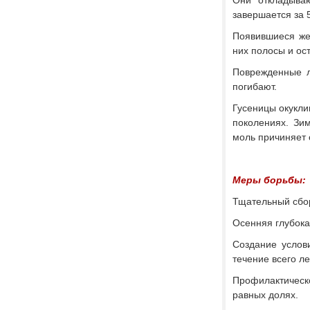
Они откладываю
завершается за 5
Появившиеся жел
них полосы и ос
Поврежденные л
погибают.
Гусеницы окукли
поколениях. Зи
моль причиняет
Меры борьбы:
Тщательный сбор
Осенняя глубока
Создание услов
течение всего л
Профилактическ
равных долях.