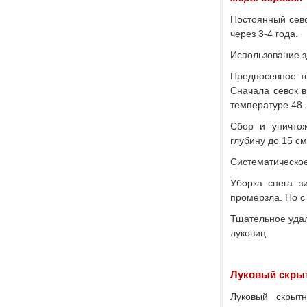
Постоянный сево
через 3-4 года.
Использование з
Предпосевное т
Сначала севок в
температуре 48…
Сбор и уничто
глубину до 15 см
Систематическое
Уборка снега з
промерзла. Но с
Тщательное удал
луковиц.
Луковый скры
Луковый скрыт