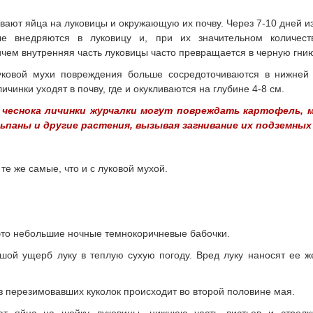
вают яйца на луковицы и окружающую их почву. Через 7-10 дней и
ые внедряются в луковицу и, при их значительном количест
чем внутренняя часть луковицы часто превращается в черную гни
уковой мухи повреждения больше сосредоточиваются в нижней 
ичинки уходят в почву, где и окукливаются на глубине 4-8 см.
 чеснока личинки журчалки могут повреждать картофель, мо
ьпаны и другие растения, вызывая загнивание их подземных
те же самые, что и с луковой мухой.
это небольшие ночные темно­коричневые бабочки.
ой ущерб луку в теплую сухую погоду. Вред луку наносят ее же
з перезимовавших куколок происходит во второй половине мая.