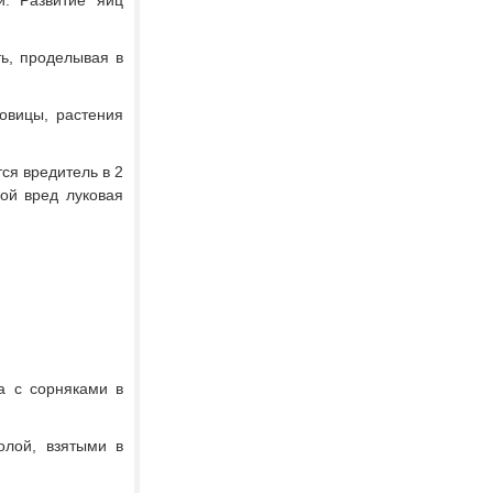
. Развитие яиц
ь, проделывая в
овицы, растения
ся вредитель в 2
ой вред луковая
а с сорняками в
олой, взятыми в