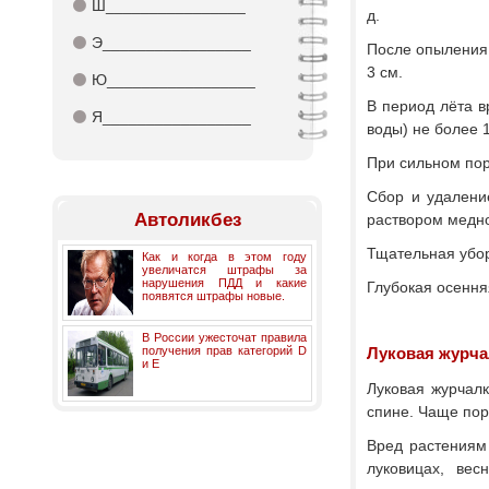
⚫
Ш________________
д.
⚫
Э_________________
После опыления 
3 см.
⚫
Ю_________________
В период лёта в
⚫
Я_________________
воды) не более 1
При сильном пор
Сбор и удалени
Автоликбез
раствором медно
Тщательная убор
Как и когда в этом году
увеличатся штрафы за
нарушения ПДД и какие
Глубокая осення
появятся штрафы новые.
В России ужесточат правила
получения прав категорий D
Луковая журча
и E
Луковая журчалк
спине. Чаще пор
Вред растениям
луковицах, вес