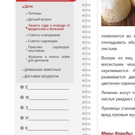
Дача
Теплицы
Дачный вопрос
Защита сада и огорода от
вредителей и белезней
Советы огородникам
появляется во 
Советы садоводам
откладывать яй
Практика садоводов-
листьев.
опытников
Журналы и газеты online
Вскоре из яиц 
для дачников
мясистыми чеш
Домашние животные
окукливаются.
Доставка продуктов
развивается дв
цветения сирени,
⚫
Е_________________
Личинки могут п
⚫
Ж________________
листья увядают, 
⚫
З_________________
Луковица станов
вред луковые му
⚫
И_________________
⚫
К_________________
Меры борьбы: