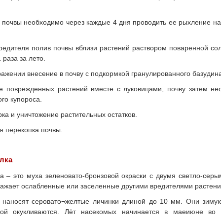
почвы необходимо через каждые 4 дня проводить ее рыхление на 
редителя полив почвы вблизи растений раствором поваренной соли 
 раза за лето.
ажении внесение в почву с подкормкой гранулированного базудина (
е поврежденных растений вместе с луковицами, почву затем не
го купороса.
ка и уничтожение растительных остатков.
я перекопка почвы.
лка
а – это муха зеленовато-бронзовой окраски с двумя светло-сер
ажает ослабленные или заселенные другими вредителями растени
 наносят серовато¬желтые личинки длиной до 10 мм. Они зимую
ной окукливаются. Лёт насекомых начинается в мае­июне во