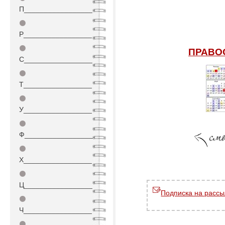
П_________________
⚫
Р_________________
⚫
ПРАВО
С_________________
⚫
Т_________________
⚫
У_________________
⚫
Ф_________________
⚫
Х_________________
⚫
Ц_________________
Подписка на рассы
⚫
Ч_________________
⚫