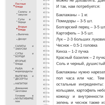
можно не добавлять. Дан
Постные
И так, нам потребуется:
блюда
Салаты и
Баклажаны – 1 кг.
закуски
Супы и
Помидоры – 3-5 шт.
борщи
Болгарский перец – 3-5 шт
Вторые
блюда
Картофель – 3-5 шт.
Выпечка
Лук – 2-3 больших лукови
Десерт
Чеснок – 0.5-1 головка
САЛАТЫ и
ЗАКУСКИ
Кинза – 1-2 пучка
СУПЫ и
БОРЩИ
Красный базилик – 2 пучк
ВТОРЫЕ
Соль и черный, душистый,
блюда
РЫБА и
Баклажаны нужно нареза
морепродукты
ВЫПЕЧКА и
пол часа или час. Тем
ДЕСЕРТЫ
остальные ингредиенты:
НАПИТКИ
Домашние
кольцами, картофель неб
заготовки
кожицу и внутренности
Готовим в
МУЛЬТИВАРКЕ
new
зелень и чеснок также и