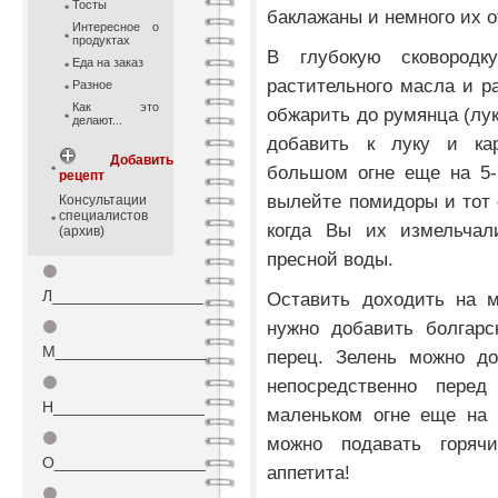
Тосты
баклажаны и немного их о
Интересное о
продуктах
В глубокую сковородк
Еда на заказ
растительного масла и ра
Разное
Как это
обжарить до румянца (лук
делают...
добавить к луку и ка
Добавить
большом огне еще на 5-
рецепт
вылейте помидоры и тот 
Консультации
специалистов
когда Вы их измельчал
(архив)
пресной воды.
⚫
Л_________________
Оставить доходить на м
нужно добавить болгарс
⚫
М_________________
перец. Зелень можно до
⚫
непосредственно пере
Н_________________
маленьком огне еще на 
⚫
можно подавать горяч
О_________________
аппетита!
⚫