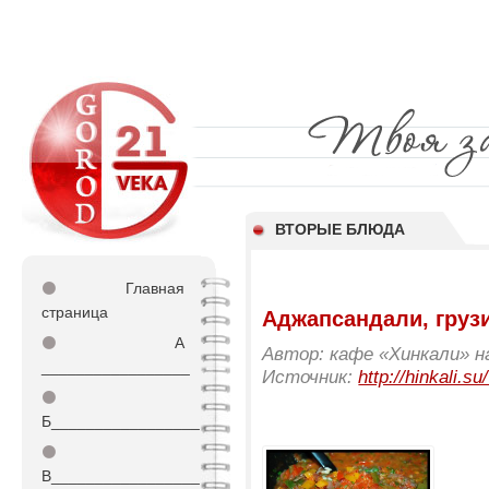
ВТОРЫЕ БЛЮДА
⚫
Главная
страница
Аджапсандали, груз
⚫
А
Автор: кафе «Хинкали» н
_________________
Источник:
http://hinkali.s
⚫
Б_________________
⚫
В_________________