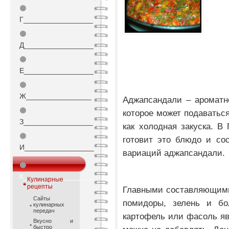
⚫
Г_________________
⚫
Д_________________
⚫
Е_________________
⚫
Ж________________
Аджапсандали – ароматн
⚫
которое может подаваться
З_________________
как холодная закуска. В
⚫
готовит это блюдо и со
И_________________
вариаций аджапсандали.
⚫
К_________________
Кулинарные
рецепты
Главными составляющими
Сайты
помидоры, зелень и бол
кулинарных
передач
картофель или фасоль я
Вкусно и
быстро