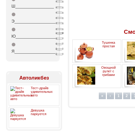
Ш________________
⚫
Э_________________
⚫
Смо
Ю_________________
Тушенка
⚫
простая
Я_________________
Овощной
рулет с
грибами
Автоликбез
Тест–драйв
удивительных
авто
«
‹
1
2
Девушка
паркуется