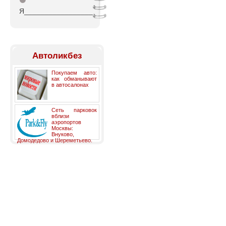
⚫
Я_________________
Автоликбез
Покупаем авто:
как обманывают
в автосалонах
Сеть парковок
вблизи
аэропортов
Москвы:
Внуково,
Домодедово и Шереметьево.