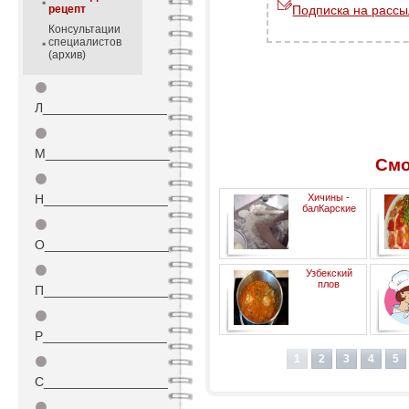
рецепт
Подписка на рассы
Консультации
специалистов
(архив)
⚫
Л_________________
⚫
М_________________
Смо
⚫
Н_________________
Хичины -
балКарские
⚫
О_________________
⚫
Узбекский
плов
П_________________
⚫
Р_________________
1
2
3
4
5
⚫
С_________________
⚫