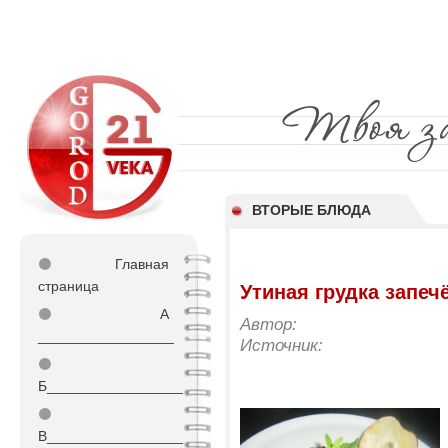
ВТОРЫЕ БЛЮДА
⚫
Главная
страница
Утиная грудка запеч
⚫
А
Автор:
_________________
Источник:
⚫
Б_________________
⚫
В_________________