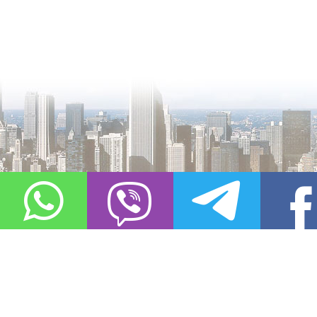
О проекте
Контакты
Copyright © 2011-2021, «
Город XXI века. Твоя записная книжка
». Все 
Использование материалов сайта в сети Интернет допустимо, пр
источник заимствования.
Обо всех замеченных нарушениях авторских прав на материалы, оп
info@gorod21veka.ru