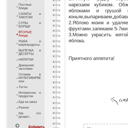
нарезаем кубиком. Об
Постные
блюда
яблоками и грушой н
САЛАТЫ и
коньяк,выпариваем,добав
ЗАКУСКИ
2.Яблоко моим и удаляе
СУПЫ и
БОРЩИ
фруктами.запекаем 5-7ми
ВТОРЫЕ
3.Можно украсить мято
блюда
яблока.
РЫБА и
морепродукты
ВЫПЕЧКА и
ДЕСЕРТЫ
Приятного аппетита!
НАПИТКИ
Домашние
заготовки
Готовим в
МУЛЬТИВАРКЕ
new
Тосты
Интересное о
продуктах
Еда на заказ
Разное
Как это
делают...
Добавить