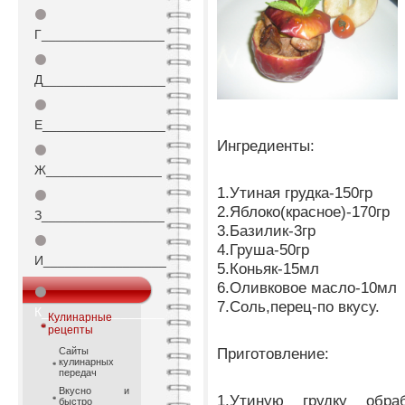
⚫
Г_________________
⚫
Д_________________
⚫
Е_________________
Ингредиенты:
⚫
Ж________________
1.Утиная грудка-150гр
⚫
2.Яблоко(красное)-170гр
З_________________
3.Базилик-3гр
⚫
4.Груша-50гр
И_________________
5.Коньяк-15мл
6.Оливковое масло-10мл
⚫
7.Соль,перец-по вкусу.
К_________________
Кулинарные
рецепты
Приготовление:
Сайты
кулинарных
передач
Вкусно и
1.Утиную грудку обра
быстро