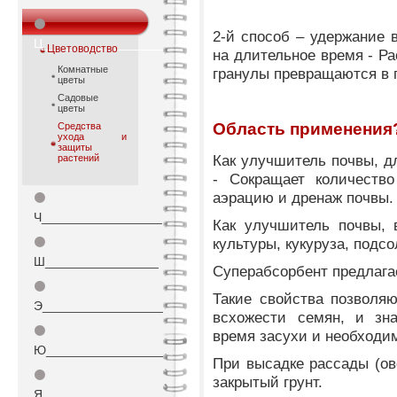
⚫
2-й способ – удержание 
Ц_________________
Цветоводство
на длительное время - Ра
Комнатные
гранулы превращаются в 
цветы
Садовые
цветы
Область применения
Средства
ухода и
защиты
Как улучшитель почвы, дл
растений
- Сокращает количество
аэрацию и дренаж почвы.
⚫
Ч_________________
Как улучшитель почвы, 
⚫
культуры, кукуруза, подсо
Ш________________
Суперабсорбент предлага
⚫
Такие свойства позволя
Э_________________
всхожести семян, и зна
⚫
время засухи и необходим
Ю_________________
При высадке рассады (ов
⚫
закрытый грунт.
Я_________________