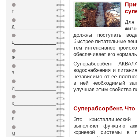
Пр
⚫
суп
Г_________________
⚫
Для
Д_________________
жизн
должны поступать вод
⚫
быстрее питательные вещ
Е_________________
тем интенсивнее происхо
⚫
обеспечивает его нормаль
Ж________________
Суперабсорбент АКВАЛ
⚫
водоснабжения и питания
З_________________
независимо от её плотно
⚫
в ней необходимый зап
И_________________
улучшая этим свойства п
⚫
К_________________
Суперабсорбент. Что 
⚫
Л_________________
Это кристаллический
выполняет функцию ак
⚫
корневой системы в п
М_________________