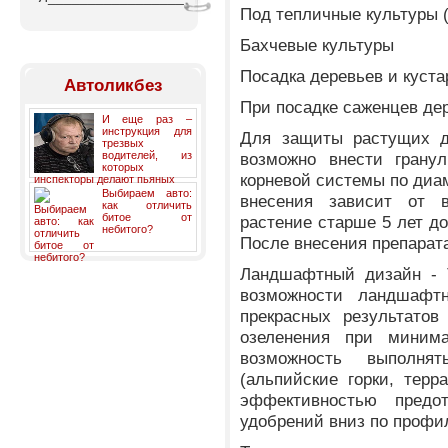
Под тепличные культуры 
Бахчевые культуры
Посадка деревьев и куста
Автоликбез
При посадке саженцев де
И еще раз –
инструкция для
Для защиты растущих де
трезвых
водителей, из
возможно внести гранул
которых
корневой системы по диам
инспекторы делают пьяных
Выбираем авто:
внесения зависит от 
как отличить
битое от
растение старше 5 лет до
небитого?
После внесения препарата
Ландшафтный дизайн - Т
возможности ландшафтн
прекрасных результатов
озеленения при минима
возможность выполня
(альпийские горки, терр
эффективностью предо
удобрений вниз по профи