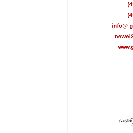
(
(
info@ g
newel
www.g