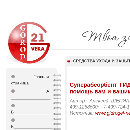
СРЕДСТВА УХОДА И ЗАЩИ
⚫
Главная
страница
Суперабсорбент ГИ
помощь вам и ваши
⚫
А
_________________
Автор: Алексей ШЕПИЛОВ
⚫
499-1258600; +7-499-724-1
Б_________________
Источник:
www.gidrogel-n
⚫
В_________________