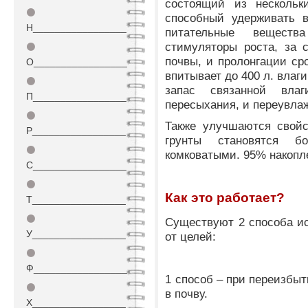
состоящий из нескольк
⚫
способный удерживать в
Н_________________
питательные вещества
стимуляторы роста, за 
⚫
почвы, и пролонгации сро
О_________________
впитывает до 400 л. влаг
⚫
запас связанной вла
П_________________
пересыхания, и переувла
⚫
Также улучшаются свойс
Р_________________
грунты становятся 
⚫
комковатыми. 95% накопл
С_________________
⚫
Как это работает?
Т_________________
⚫
Существуют 2 способа ис
У_________________
от целей:
⚫
Ф_________________
1 способ – при переизбыт
⚫
в почву.
Х_________________