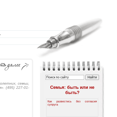
олетних, семьи,
Семья: быть или не
. (495) 227-01-
быть?
Как развестись без согласия
супруга