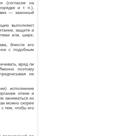
я (согласие на
рядке и т. п.),
овек — законный
нкцию выполняют
итании, защите и
тями или, шире,
ава, блюсти его
ёнок с подобным
ечивать, вряд ли
Именно поэтому
 предписывая не
ие) исполнение
органам опеки и
ли заниматься их
как можно скорее
с тем, чтобы его