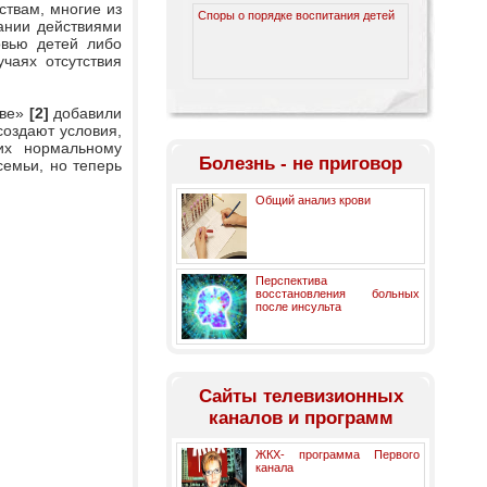
твам, многие из
Споры о порядке воспитания детей
ании действиями
овью детей либо
чаях отсутствия
тве»
[2]
добавили
создают условия,
их нормальному
Болезнь - не приговор
семьи, но теперь
Общий анализ крови
Перспектива
восстановления больных
после инсульта
Cайты телевизионных
каналов и программ
ЖКХ- программа Первого
канала