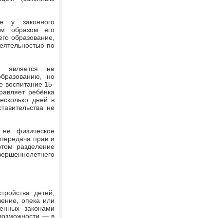
ие у законного
им образом его
его образование,
деятельностью по
а является не
образованию, но
е воспитание 15-
равляет ребёнка
есколько дней в
тавительства не
 не физическое
 передача прав и
этом разделение
ершеннолетнего
тройства детей,
ение, опека или
ренных законами
 возможности — в