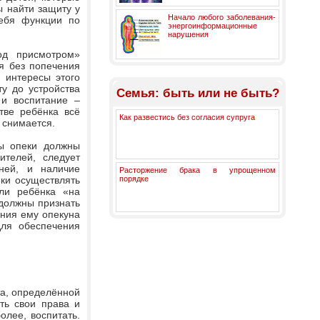
ы найти защиту у
Начало любого заболевания-
себя функции по
энергоинформационные
нарушения
од присмотром»
ся без попечения
 интересы этого
у до устройства
Семья: быть или не быть?
 и воспитание –
тве ребёнка всё
Как развестись без согласия супруга
е снимается.
ны опеки должны
ителей, следует
ней, и наличие
Расторжение брака в упрощенном
ки осуществлять
порядке
или ребёнка «на
должны признать
ения ему опекуна
для обеспечения
та, определённой
ть свои права и
олее, воспитать.