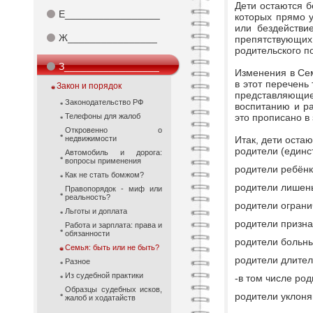
Дети остаются б
⚫
Е_________________
которых прямо 
или бездействи
⚫
Ж________________
препятствующих
родительского п
⚫
З_________________
Изменения в Сем
в этот перечень
Закон и порядок
представляющи
Законодательство РФ
воспитанию и р
Телефоны для жалоб
это прописано в
Откровенно о
недвижимости
Итак, дети оста
родители (единс
Автомобиль и дорога:
вопросы применения
родители ребёнк
Как не стать бомжом?
родители лишен
Правопорядок - миф или
реальность?
родители ограни
Льготы и доплата
родители призн
Работа и зарплата: права и
обязанности
родители больны
Семья: быть или не быть?
родители длител
Разное
Из судебной практики
-в том числе ро
Образцы судебных исков,
родители уклоня
жалоб и ходатайств