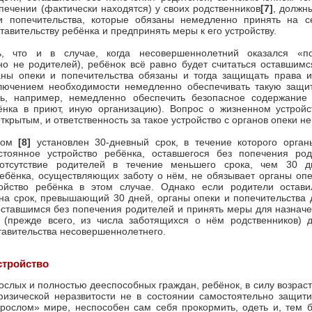
печении (фактически находятся) у своих родственников
[7]
, должн
и попечительства, которые обязаны немедленно принять на 
тавительству ребёнка и предпринять меры к его устройству.
ь, что и в случае, когда несовершеннолетний оказался «п
но не родителей), ребёнок всё равно будет считаться оставшим
аны опеки и попечительства обязаны и тогда защищать права и
ключением необходимости немедленно обеспечивать такую защит
ть, например, немедленно обеспечить безопасное содержание
ёнка в приют, иную организацию). Вопрос о жизненном устройс
ткрытым, и ответственность за такое устройство с органов опеки н
оном
[8]
установлен 30-дневный срок, в течение которого орга
стоянное устройство ребёнка, оставшегося без попечения род
 отсутствие родителей в течение меньшего срока, чем 30 д
ебёнка, осуществляющих заботу о нём, не обязывает органы опе
ойство ребёнка в этом случае. Однако если родители остав
на срок, превышающий 30 дней, органы опеки и попечительства 
оставшимся без попечения родителей и принять меры для назнач
 (прежде всего, из числа заботящихся о нём родственников) 
тавительства несовершеннолетнего.
стройство
рослых и полностью дееспособных граждан, ребёнок, в силу возрас
физической неразвитости не в состоянии самостоятельно защити
рослом» мире, неспособен сам себя прокормить, одеть и, тем б