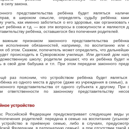
в силу закона.
онного представительства ребёнка будет являться налич
 прав, в широком смысле, определять судьбу ребёнка: как
у учить, как именно заботиться о его здоровье, как организовать 
быт ребёнка и т.д. — все эти вопросы в совокупности и являются 
тавительству ребёнка, оставшегося без попечения родителей.
 важным признаком законного представительства ребёнк
ое исполнение обязанностей, например, по воспитанию или 
я об этом. Скажем, попечитель может определить, что дальнейше
будет происходить в Суворовском училище. Или детский дом нап
удожественную школу; родители решают, что их ребёнка будет н
 в свой дом бабушка и т.п. При этом передачи законного предс
ещё раз поясним, что устройством ребёнка будет являться
ёнка из одного места в другое (даже из учреждения в семью), а
конного представительства от одного субъекта к другому. При 
и ответственности по законному представительству несов
йное устройство
с Российской Федерации предусматривает следующие виды ус
попечения родителей: передача в семью на воспитание (усыновл
, устройство в приёмную семью, либо в случаях, предусмот
йской Федерации, в патронатную семью), а при отсутствии такой