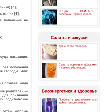
азники)
[5]
;
СРЕДА ОБИТАНИЯ-
сь от них
[6]
;
передача Первого канала
ое попечение не
а;
Салаты и закуски
Дип с белой фасолью
суда наказания,
Салат с морковью, яблоками
я без попечения
и хреном (без масла)
я свободы. Или:
я случаев, когда
Биоэнергетика и здоровье
ения родителей —
. Для признания
о родительское
Пробелы в диагностике или
тайны тонкого плана...
 детей, которые