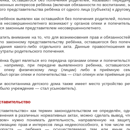
бёнка, оставшегося без попечения родителей, называют передач
аконных интересов ребёнка (включая обязанности по воспитанию, з
ого представительства ребёнка от одного лица (субъекта) к другому
 ребёнок выявлен как оставшийся без попечения родителей, полн
в несовершеннолетнего возникают у органов опеки и попечитель
тся законным представителем несовершеннолетнего.
тить внимание на то, что для возникновения прав и обязанностей
по законному представительству ребёнка, оставшегося без попе
здания какого-либо отдельного акта. Данные правоотношения в
 утраты родительского попечения.
ёнка будет являться его передача органами опеки и попечительст
, например, при передаче выявленного ребенка, оставшегос
д опеку физическому лицу (лицам) либо в приёмную сем
был орган опеки и попечительства — стал опекун или приёмные ро
и воспитанника детского дома также имеет место устройство ре
было учреждение — стал усыновитель).
ставительство
тавительство» как термин законодательством не определён, одн
енения в различных нормативных актах, можно сделать вывод, ч
твом» нужно понимать деятельность, направленную на защиту
лизацию прав и интересов лица недееспособного, в том числе н
возраста — ребенка — осуществляемую тем или иным ли