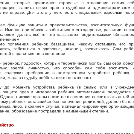
ения, которые принимают взрослые в отношении самих себ
ерацию, защита своих прав в судебном и административном по
ь не вправе. Для этого у него есть специальный взрослый чел
ае функцию защиты и представительства, воспитательную фу
а. Именно они обязаны заботиться о его здоровье, развитии, восп
ловом, делать всё то, что называется родительскими обязаннос
опечением.
ого попечения ребенок беззащитен, некому отстаивать его пр
ржать, заботиться о здоровье, наконец, воспитывать. Сам реб
остей справиться не в состоянии.
 ребёнок, подросток, который теоретически мог бы сам себя обесп
лько зрелой личностью, что способен сам себя воспитать. 
во содержит требование о немедленном устройстве ребёнка,
ии, когда за судьбу ребёнка никто не отвечает.
у до момента устройства ребёнка (в семью или в учрежден
о защите прав и интересов ребёнка автоматически передаётся 
 Однако никакие органы опеки не в состоянии воспитывать детей и
тому ребёнок, оставшийся без попечения родителей, должен быть 
семью, либо, в крайнем случае, в специализированную организацию 
тание, образование пострадали в наименьшей степени.
ойство