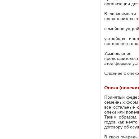
организации для
В зависимости 
представительст
семейное устрой
устройство инст
постоянного про
Усыновление 
представительс
этой формой уст
Сложнее с опеко
Опека (попечи
Принятый федер
семейных форм у
все остальные 
опеки или попеч
Таким образом,
годов как нечто
договору об осу
В свою очередь,