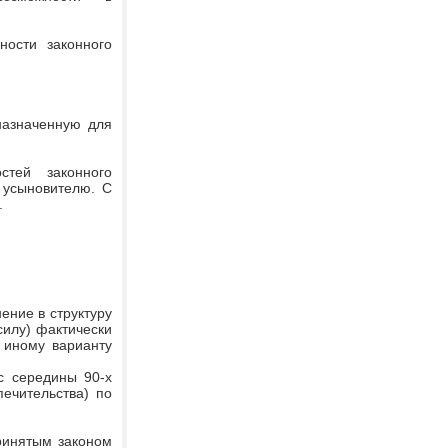
ности законного
назначенную для
тей законного
 усыновителю. С
.
ение в структуру
силу) фактически
 иному варианту
с середины 90-х
печительства) по
ринятым законом