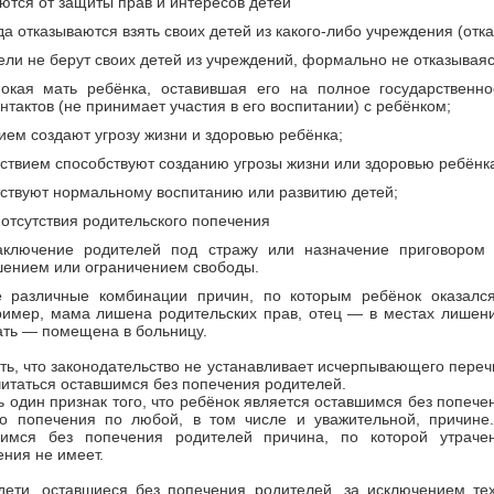
ются от защиты прав и интересов детей
гда отказываются взять своих детей из какого-либо учреждения (отк
тели не берут своих детей из учреждений, формально не отказывая
нокая мать ребёнка, оставившая его на полное государственн
нтактов (не принимает участия в его воспитании) с ребёнком;
ием создают угрозу жизни и здоровью ребёнка;
ствием способствуют созданию угрозы жизни или здоровью ребёнк
ствуют нормальному воспитанию или развитию детей;
 отсутствия родительского попечения
аключение родителей под стражу или назначение приговором 
шением или ограничением свободы.
 различные комбинации причин, по которым ребёнок оказалс
ример, мама лишена родительских прав, отец — в местах лишени
ать — помещена в больницу.
ть, что законодательство не устанавливает исчерпывающего перечн
читаться оставшимся без попечения родителей.
 один признак того, что ребёнок является оставшимся без попеч
ого попечения по любой, в том числе и уважительной, причине
имся без попечения родителей причина, по которой утрачен
ения не имеет.
дети, оставшиеся без попечения родителей, за исключением тех