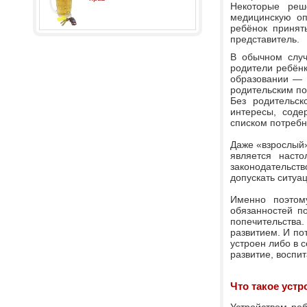
Некоторые реш
медицинскую оп
ребёнок принят
представитель.
В обычном случ
родители ребёнк
образовании — с
родительским п
Без родительск
интересы, соде
списком потребн
Даже «взрослый»
является насто
законодательст
допускать ситуац
Именно поэтом
обязанностей п
попечительства.
развитием. И по
устроен либо в 
развитие, воспи
Что такое устр