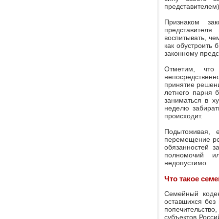
представителем) 
Признаком зак
представителя
воспитывать, чем
как обустроить 
законному предс
Отметим, что
непосредственн
принятие решени
летнего парня 
заниматься в х
неделю забирать
происходит.
Подытоживая, 
перемещение реб
обязанностей за
полномочий ил
недопустимо.
Что такое семе
Семейный кодек
оставшихся без 
попечительство
субъектов Росси