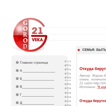
СЕМЬЯ: БЫТЬ
⚫
Главная страница
Откуда берут
⚫
А _________________
Автор: Жаров А
⚫
Б_________________
опеке, попечит
21 cайт http://zh
⚫
В_________________
Источник:
"К но
⚫
Г_________________
Откуда берутс
⚫
Д_________________