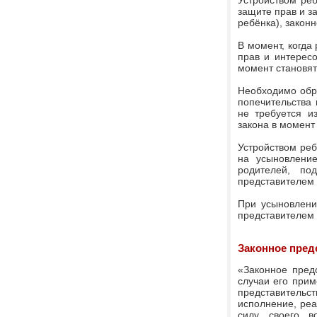
Устройством ре
защите прав и з
ребёнка), законн
В момент, когда
прав и интересо
момент становя
Необходимо обра
попечительства 
не требуется и
закона в момент
Устройством реб
на усыновление
родителей, по
представителем 
При усыновлени
представителем 
Законное пред
«Законное предс
случаи его прим
представительс
исполнение, реа
силу своего 