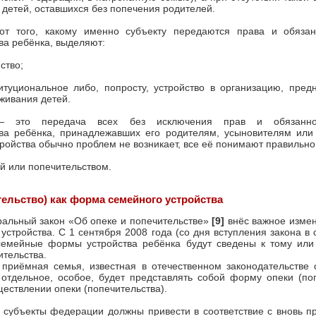
 детей, оставшихся без попечения родителей.
от того, какому именно субъекту передаются права и обязан
ва ребёнка, выделяют:
ство;
итуциональное либо, попросту, устройство в организацию, пред
живания детей.
— это передача всех без исключения прав и обязаннос
тва ребёнка, принадлежавших его родителям, усыновителям или
ройства обычно проблем не возникает, все её понимают правильно
й или попечительством.
тельство) как форма семейного устройства
альный закон «Об опеке и попечительстве»
[9]
внёс важное измен
стройства. С 1 сентября 2008 года (со дня вступления закона в 
семейные формы устройства ребёнка будут сведены к тому или
ительства.
 приёмная семья, известная в отечественном законодательстве 
 отдельное, особое, будет представлять собой форму опеки (по
ществлении опеки (попечительства).
 субъекты федерации должны привести в соответствие с вновь п