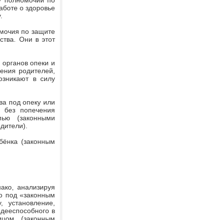
у полномочий по
аботе о здоровье
.
омочия по защите
ства. Они в этот
 органов опеки и
чения родителей,
озникают в силу
ва под опеку или
я без попечения
ью (законными
дители).
бёнка (законным
ако, анализируя
то под «законным
, установление,
едееспособного в
цом (законным