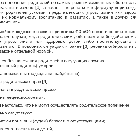
ез попечения родителей по самым разным жизненным обстоятельс
указаны в законе
[1]
, а часть — «прячется» в формулу «при созд
ем родителей условий, представляющих угрозу жизни или здор
 их нормальному воспитанию и развитию, а также в других слу
опечения».
ейном кодексе в связи с принятием ФЗ «Об опеке и попечительс
 также случаи, когда родители своим действием или бездействием 
е угрозу жизни или здоровью детей либо препятствующие 
азвитию. В подобных ситуациях и ранее
[3]
ребёнка отбирали из 
 законе отдельной нормой.
ются без попечения родителей в следующих случаях:
твенный родитель) умерли;
а неизвестны (подкидыши, найдёныши);
ы родительских прав
[4]
;
чены в родительских правах;
аны недееспособными;
 настолько, что не могут осуществлять родительское попечение;
ьно отсутствуют
дители признаны (судом) безвестно отсутствующими;
ются от воспитания детей;