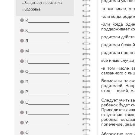
родители уклоня
Защита от произвола
-в том числе, ко
Здоровье
-или когда роди
⚫
И_________________
-или когда оди
поддерживает ко
⚫
К_________________
родители действ
⚫
Л_________________
родители бездей
⚫
М_________________
родители препят
все иные случаи
⚫
Н_________________
-в том числе з
⚫
О_________________
связанного с ли
Возможны также
⚫
П_________________
родителей. Нап
отец — погиб, м
⚫
Р_________________
Следует учитыва
⚫
С_________________
ребёнок будет с
Приводится лишь
⚫
Т_________________
отсутствие так
ребёнка оставш
⚫
У_________________
попечение, знач
⚫
Ф_________________
Абсолютно все 