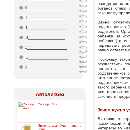
находятся на по
⚫
Х_________________
органов опеки 
законному предс
⚫
Ц_________________
Важно отметит
родственников (
⚫
Ч_________________
родителей. Орг
ребёнка, за ис
⚫
Ш________________
ребёнка (то ес
передавать реб
⚫
Э_________________
равно остаётся о
⚫
Ю_________________
Поскольку зак
осуществить по
⚫
Я_________________
понимать, что
родственников р
жизненное устр
родственников» 
такого ребёнка 
или попечителя
Автоликбез
законного предс
Concept Cars
Зачем нужно у
В отличие от вз
психической и 
Прокуратура будет лишать
интересы во «вз
прав