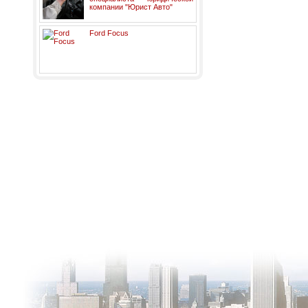
компании "Юрист Авто"
Ford Focus