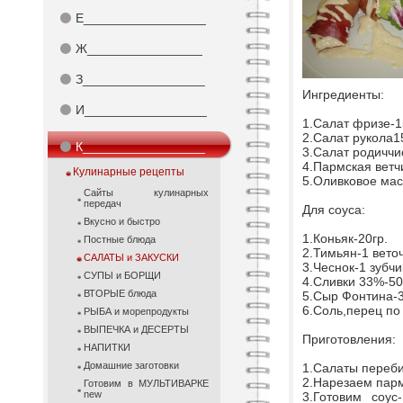
⚫
Е_________________
⚫
Ж________________
⚫
З_________________
Ингредиенты:
⚫
И_________________
1.Салат фризе-1
2.Салат рукола1
⚫
К_________________
3.Салат родиччи
4.Пармская ветч
Кулинарные рецепты
5.Оливковое мас
Сайты кулинарных
передач
Для соуса:
Вкусно и быстро
1.Коньяк-20гр.
Постные блюда
2.Тимьян-1 веточ
САЛАТЫ и ЗАКУСКИ
3.Чеснок-1 зубчи
СУПЫ и БОРЩИ
4.Сливки 33%-50
ВТОРЫЕ блюда
5.Сыр Фонтина-3
6.Соль,перец по 
РЫБА и морепродукты
ВЫПЕЧКА и ДЕСЕРТЫ
Приготовления:
НАПИТКИ
Домашние заготовки
1.Салаты переб
2.Нарезаем парм
Готовим в МУЛЬТИВАРКЕ
new
3.Готовим соус