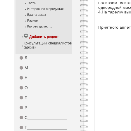
наливаем сливк
Тосты
однородной мас
Интересное о продуктах
4.На тарелку вы
Еда на заказ
Разное
Как это делают...
Приятного аппет
Добавить рецепт
Консультации специалистов
(архив)
⚫
Л_________________
⚫
М_________________
⚫
Н_________________
⚫
О_________________
⚫
П_________________
⚫
Р_________________
⚫
С_________________
⚫
Т_________________