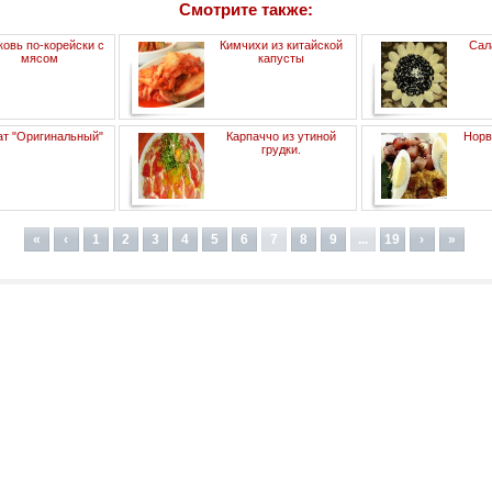
Смотрите также:
овь по-корейски с
Кимчихи из китайской
Сал
мясом
капусты
ат "Оригинальный"
Карпаччо из утиной
Норв
грудки.
«
‹
1
2
3
4
5
6
7
8
9
...
19
›
»