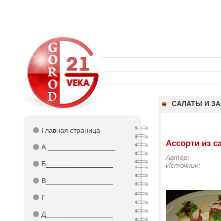
САЛАТЫ И З
⚫
Главная страница
Ассорти из с
⚫
А _________________
Автор:
⚫
Б_________________
Источник:
⚫
В_________________
⚫
Г_________________
⚫
Д_________________