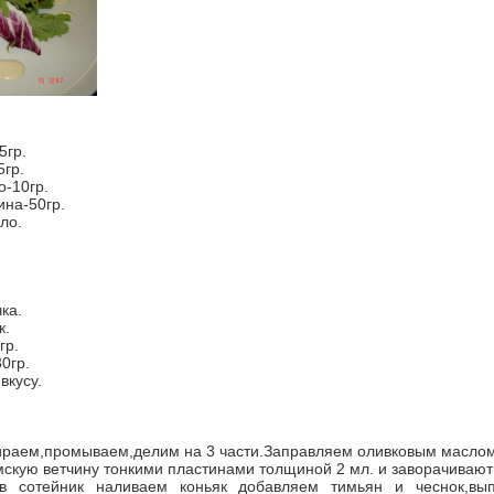
5гр.
5гр.
о-10гр.
ина-50гр.
ло.
ка.
к.
гр.
0гр.
вкусу.
ираем,промываем,делим на 3 части.Заправляем оливковым маслом
скую ветчину тонкими пластинами толщиной 2 мл. и заворачивают
-в сотейник наливаем коньяк добавляем тимьян и чеснок,вы