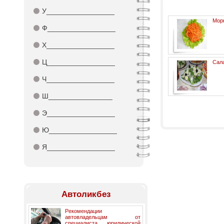
⚫
У_________________
Морк
⚫
Ф_________________
⚫
Х_________________
⚫
Ц_________________
Сал
⚫
Ч_________________
⚫
Ш________________
⚫
Э_________________
⚫
Ю_________________
⚫
Я_________________
Автоликбез
Рекомендации
автовладельцам от
специалиста юридической