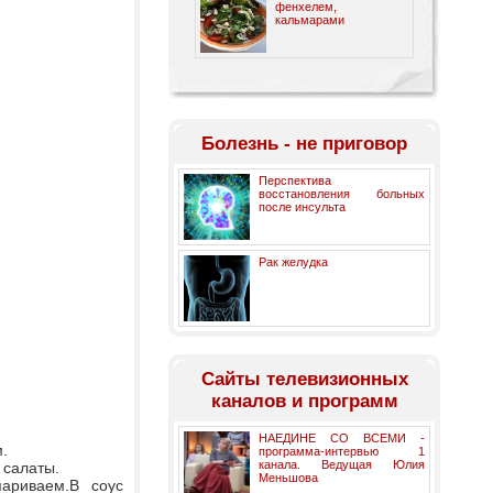
фенхелем,
кальмарами
Болезнь - не приговор
Перспектива
восстановления больных
после инсульта
Рак желудка
Cайты телевизионных
каналов и программ
НАЕДИНЕ СО ВСЕМИ -
.
программа-интервью 1
канала. Ведущая Юлия
 салаты.
Меньшова
париваем.В соус