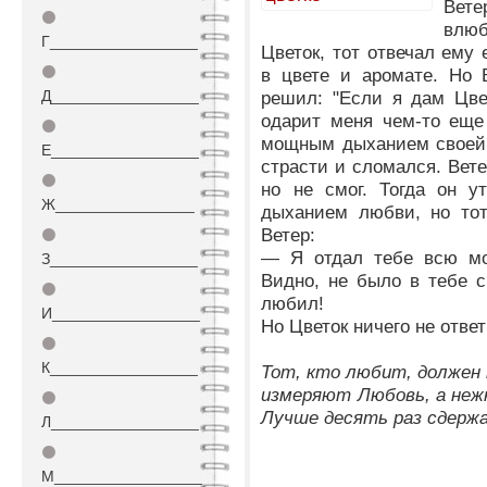
Вете
⚫
влюб
Г_________________
Цветок, тот отвечал ем
⚫
в цвете и аромате. Но 
Д_________________
решил: "Если я дам Цве
одарит меня чем-то еще
⚫
мощным дыханием своей 
Е_________________
страсти и сломался. Вете
⚫
но не смог. Тогда он 
Ж________________
дыханием любви, но тот
Ветер:
⚫
— Я отдал тебе всю мо
З_________________
Видно, не было в тебе с
⚫
любил!
И_________________
Но Цветок ничего не отве
⚫
К_________________
Тот, кто любит, должен
измеряют Любовь, а не
⚫
Лучше десять раз сдержа
Л_________________
⚫
М_________________