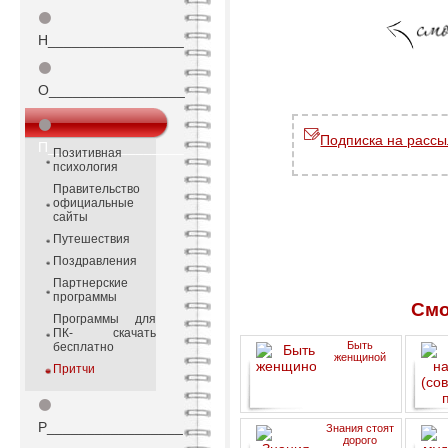
⚫
Н_________________
⚫
О_________________
⚫
Подписка на рассы
П_________________
Позитивная
психология
Правительство
официальные
сайты
Путешествия
Поздравления
Партнерские
программы
Смо
Программы для
ПК- скачать
Быть
бесплатно
женщиной
Притчи
⚫
(со
Р_________________
Знания стоят
дорого