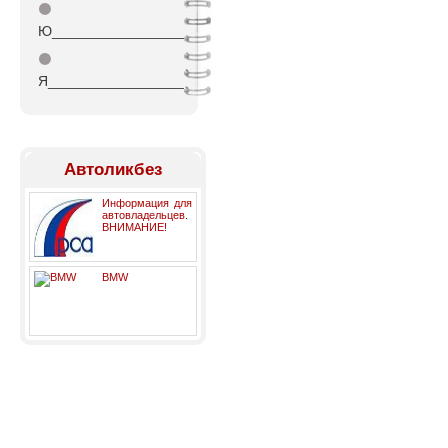
⚫
Ю_________________
⚫
Я_________________
Автоликбез
Информация для
автовладельцев.
ВНИМАНИЕ!
BMW