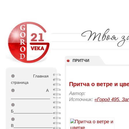
ПРИТЧИ
⚫
Главная
страница
Притча о ветре и цв
⚫
А
Автор:
_________________
Источник:
«Город 495. За
⚫
Б_________________
⚫
В_________________