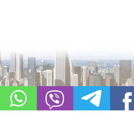
О проекте
Контакты
Copyright © 2011-2021, «
Город XXI века. Твоя записная книжка
». Все 
Использование материалов сайта в сети Интернет допустимо, пр
источник заимствования.