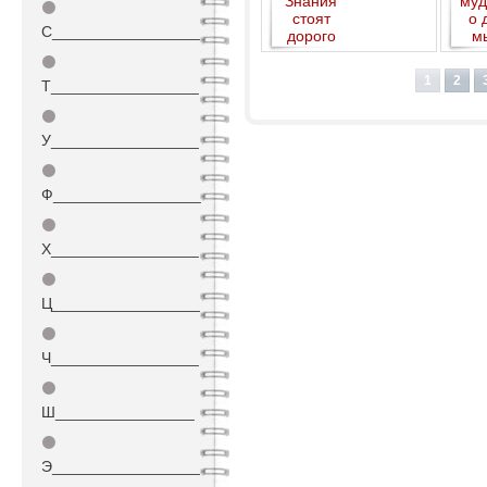
⚫
С_________________
опред
⚫
1
2
Т_________________
⚫
У_________________
⚫
Ф_________________
⚫
Х_________________
⚫
Ц_________________
⚫
Ч_________________
⚫
Ш________________
⚫
Э_________________