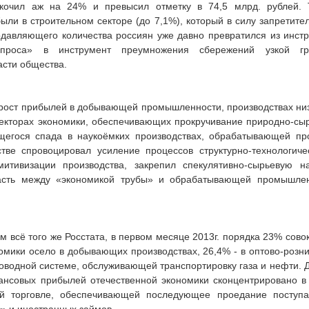
скочил аж на 24% и превысил отметку в 74,5 млрд. рублей.
ыли в строительном секторе (до 7,1%), который в силу запретите
одавляющего количества россиян уже давно превратился из инст
проса» в инструмент преумножения сбережений узкой гр
асти общества.
рост прибылей в добывающей промышленности, производствах низ
екторах экономики, обеспечивающих прокручивание природно-сыр
егося спада в наукоёмких производствах, обрабатывающей п
стве спровоцировал усиление процессов структурно-технологиче
митивизации производства, закрепил спекулятивно-сырьевую н
асть между «экономикой трубы» и обрабатывающей промышлен
м всё того же Росстата, в первом месяце 2013г. порядка 23% сов
омики осело в добывающих производствах, 26,4% - в оптово-розни
роводной системе, обслуживающей транспортировку газа и нефти. 
ансовых прибылей отечественной экономики сконцентрировано в
ой торговле, обеспечивающей последующее проедание поступ