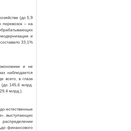
озяйстве (до 5,9
х перевозок – на
в обрабатывающих
 модернизации и
 составило 33,1%
экономики и не
вах наблюдается
 всего, в глаза
(до 145,6 млрд.
29,4 млрд.).
о-естественные
в», выступающих
 распределении
льдо финансового