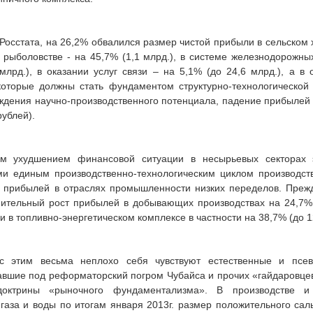
 Росстата, на 26,2% обвалился размер чистой прибыли в сельском х
в рыболовстве - на 45,7% (1,1 млрд.), в системе железнодорожны
млрд.), в оказании услуг связи – на 5,1% (до 24,6 млрд.), а 
 которые должны стать фундаментом структурно-технологической
ждения научно-производственного потенциала, падение прибылей
рублей).
им ухудшением финансовой ситуации в несырьевых секторах 
ми единым производственно-технологическим циклом производст
 прибылей в отраслях промышленности низких переделов. Прежде
мительный рост прибылей в добывающих производствах на 24,7% 
и в топливно-энергетическом комплексе в частности на 38,7% (до 1
 этим весьма неплохо себя чувствуют естественные и псевд
авшие под реформаторский погром Чубайса и прочих «гайдаровце
доктрины «рыночного фундаментализма». В производстве и
 газа и воды по итогам января 2013г. размер положительного са