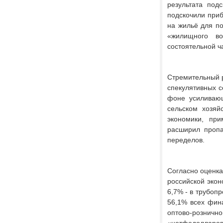
результата под
подскочили приб
на жильё для п
«жилищного во
состоятельной ч
Стремительный 
спекулятивных с
фоне усиливающ
сельском хозяй
экономики, при
расширил проп
переделов.
Согласно оценка
российской экон
6,7% - в трубоп
56,1% всех фин
оптово-розничн