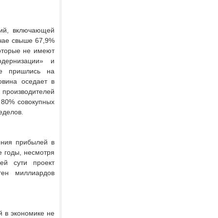
лий, включающей
учае свыше 67,9%
которые не имеют
дернизации» и
ые пришлись на
овина оседает в
производителей
и 80% совокупных
еделов.
ения прибылей в
 годы, несмотря
ей сути проект
тен миллиардов
й в экономике не