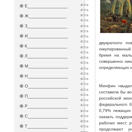
⚫
Е_________________
⚫
Ж________________
⚫
З_________________
⚫
И_________________
двукратного п
⚫
К_________________
оккупированный
бремя на малы
⚫
Л_________________
совершенно ника
⚫
М_________________
определяющих ис
⚫
Н_________________
Минфин «выдал»
⚫
О_________________
составила бы вс
⚫
П_________________
российской эко
федерального б
⚫
Р_________________
0,79% лежащих 
⚫
С_________________
оказать поддер
рабочих мест, 
⚫
Т_________________
продолжают ун