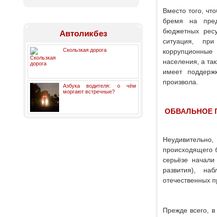
Вместо того, чт
бремя на пред
бюджетных ресу
Автоликбез
ситуация, при
Скользкая дорога
коррупционные 
населения, а так
имеет поддержк
произвола.
Азбука водителя: о чём
моргают встречные?
ОБВАЛЬНОЕ 
Неудивительно
происходящего б
серьёзе начали
развития), на
отечественных п
Прежде всего, в