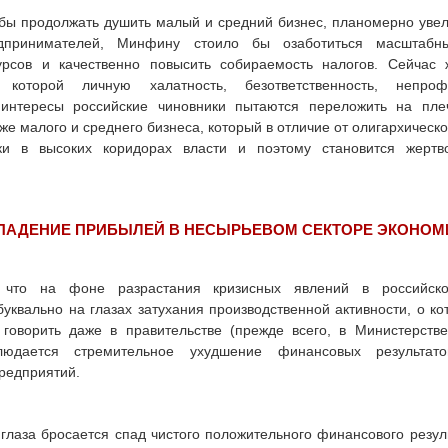
обы продолжать душить малый и средний бизнес, планомерно уве
принимателей, Минфину стоило бы озаботиться масштабн
рсов и качественно повысить собираемость налогов. Сейчас
 которой личную халатность, безответственность, непро
интересы российские чиновники пытаются переложить на пле
же малого и среднего бизнеса, который в отличие от олигархическо
и в высоких коридорах власти и поэтому становится жертво
ПАДЕНИЕ ПРИБЫЛЕЙ В НЕСЫРЬЕВОМ СЕКТОРЕ ЭКОНО
, что на фоне разрастания кризисных явлений в российск
уквально на глазах затухания производственной активности, о к
 говорить даже в правительстве (прежде всего, в Министерстве
блюдается стремительное ухудшение финансовых результато
редприятий.
 глаза бросается спад чистого положительного финансового резул