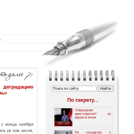
 деградацию
нь»
По секрету...
"Офшорная
аристократия": из
мрази в князи
 с конца ноября
ть (в том числе,
По соседству с