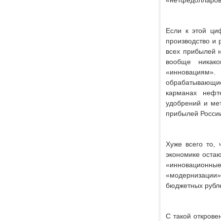
«нетфедолларов
Если к этой ци
производство и 
всех прибылей н
вообще никак
«инновациям».
обрабатывающие
карманах нефт
удобрений и мет
прибылей России
Хуже всего то,
экономике остаю
«инновационны
«модернизации
бюджетных рубл
С такой открове