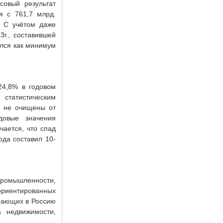
совый результат
я с 761,7 млрд.
. С учётом даже
г., составившей
ился как минимум
24,8% в годовом
статистическим
. не очищены от
овые значения
чается, что спад
ода составил 10-
промышленности,
риентированных
упающих в Россию
а недвижимости,