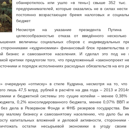
обанкротилось или ушло «в тень») свыше 352 тыс. 
предпринимателей, которые оказались не в силах нести
постоянно возрастающее бремя налоговых и социаль
бюджет
Несмотря на указание президента Путина 
целесообразностью отказа от введённого несколько
овышения величины социальных сборов с индивидуальных пре
 сторонниками «кудриномики» финансовый блок правительства от
й бизнес и самозанятое населения. И сделал это под не
кой критики предлогом того, что предложенный «законопроект н
точники и порядок исполнениях расходных обязательств на его р
 очередную «отписку» в стиле Кудрина, несмотря на то, что
его лишь 47,5 млрд. рублей в расчёте на два года – 2013 и 2014
номики и бюджетной системы это сущие копейки – менее 0,38% 
юджета, 0,2% консолидированного бюджета, менее 0,07% ВВП и
без дела в Резервном Фонде и ФНБ резервов государства. Вме
жку малому бизнесу и самозанятому населению, что дало бы и
росту капитальных вложений и деловой активности, сторонники
ичтожать остатки несырьевой экономики в угоду своим 