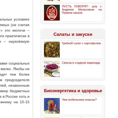
ПУСТЬ ГОВОРЯТ- шоу с
Андреем Малаховым на
Первом канале
альных условиях
ямых (не считая
т» это мелочи –
Салаты и закуски
ги практически в
з – наукоёмкую
Грибной салат с картофелем
тавки социальных
Свекла в сладком маринаде
 жалко. Якобы не
ядит тем более
м председателя
блей, незаконным
Биоэнергетика и здоровье
размер бюджетных
 в России хоть и
Чем мобильники опасны?
ежнему на 10-15