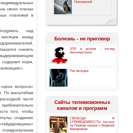
Гватемалой
индивидуальных
 на своих плечах
ных платежей в
подумать над
 месяцев назад
Болезнь - не приговор
дпринимателей,
казался снизить
ЗПР и аутизм - взгляд
биоэнерголога
 выдерживающим
е содержит норм,
еализацию».
Рак желудка
 «цена вопроса»
гг. По масштабам
расходной части
Cайты телевизионных
 приблизительно
каналов и программ
сто того, чтобы
мпульс созданию
СВОБОДА И
СПРАВЕДЛИВОСТЬ- ток-шоу
 «гайдаровщины»
на Первом канале с Андреем
Макаровым
псевдонаучным