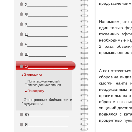
представлениям
⚫
У_________________
⚫
Ф_________________
Напомним, что 
⚫
Х_________________
один только фед
косвенных эффе
⚫
Ц_________________
необходимые изд
⚫
Ч_________________
2 раза обвали
промышленность 
⚫
Ш________________
⚫
Э_________________
А вот отказатьс
Экономика
сборов на индив
Политэкономический
смогли найти 
ликбез для миллионов
неадекватным и
По секрету...
правительства в
Электронные библиотеки и
образом вывозит
аудиокниги
хищений достига
поднялся с кат
⚫
Ю_________________
процентных пунк
⚫
Я_________________