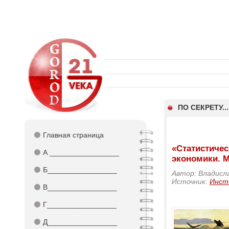
ПО СЕКРЕТУ...
⚫
Главная страница
«Статистич
⚫
А _________________
экономики. М
⚫
Б_________________
Автор: Владисл
Источник:
Инст
⚫
В_________________
⚫
Г_________________
⚫
Д_________________