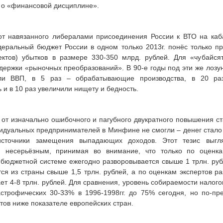
 о «финансовой дисциплине».
от навязанного либералами присоединения России к ВТО на каб
еральный бюджет России в одном только 2013г. понёс только пр
ктов) убытков в размере 330-350 млрд. рублей. Для «чубайся
ержки «рыночных преобразований». В 90-е годы под эти же лозун
ли ВВП, в 5 раз – обрабатывающие производства, в 20 ра
и в 10 раз увеличили нищету и бедность.
я от изначально ошибочного и пагубного двукратного повышения с
идуальных предпринимателей в Минфине не смогли – денег стало
источники замещения выпадающих доходов. Этот тезис выгл
 несерьёзным, принимая во внимание, что только по оценка
 бюджетной системе ежегодно разворовывается свыше 1 трлн. ру
ся из страны свыше 1,5 трлн. рублей, а по оценкам экспертов 
ет 4-8 трлн. рублей. Для сравнения, уровень собираемости налогов
астрофических 30-33% в 1996-1998гг. до 75% сегодня, но по-пр
тов ниже показателе европейских стран.