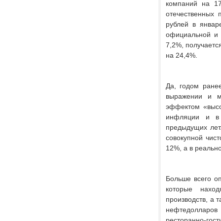
компаний на 17
отечественных 
рублей в январ
официальной и 
7,2%, получаетс
на 24,4%.
Да, годом ране
выражении и м
эффектом «высо
инфляции и в 
предыдущих лет.
совокупной чист
12%, а в реальн
Больше всего о
которые наход
производств, а 
нефтедолларов 
ресторанно-гост