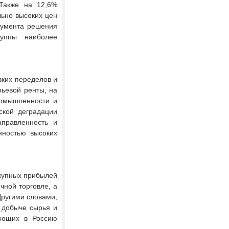
 Также на 12,6%
льно высоких цен
румента решения
уппы наиболее
ких переделов и
ьевой ренты, на
ромышленности и
ской деградации
аправленность и
ностью высоких
окупных прибылей
чной торговле, а
Другими словами,
 добыче сырья и
ающих в Россию