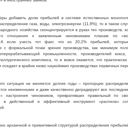
» и иностранных займов.
фры добавить долю прибылей в системе естественных монопо
распределение газа, воды, электроэнергии (11,8%), то в таком сл
ародного хозяйства сконцентрируется в руках тех производств, 
ого отношения к заявленным чиновниками планам по «мо
 А если учесть тот факт, что из 20,2% прибылей, котор
 с формальной точки зрения производства, как минимум пол
еперерабатывающей промышленности, производителей кокса, 
аллургического комплекса, то и вовсе окажется, что практическ
 оседает в крайне низко наукоёмких производствах первичных пер
 что ситуация не меняется долгие годы – пропорции распредел
тся неизменными и даже качественно деградируют все последние
е» настроения чиновников, превративших правильный по сво
» в действенный и эффективный инструмент «распила» со
ей.
нно архаичной и примитивной структурой распределения прибыле