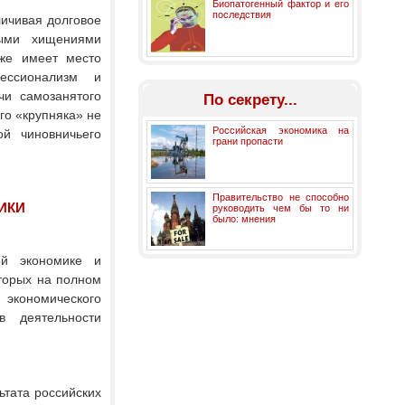
Биопатогенный фактор и его
последствия
личивая долговое
ыми хищениями
 же имеет место
фессионализм и
чи самозанятого
По секрету...
го «крупняка» не
Российская экономика на
й чиновничьего
грани пропасти
Правительство не способно
МИКИ
руководить чем бы то ни
было: мнения
ой экономике и
оторых на полном
 экономического
в деятельности
ьтата российских