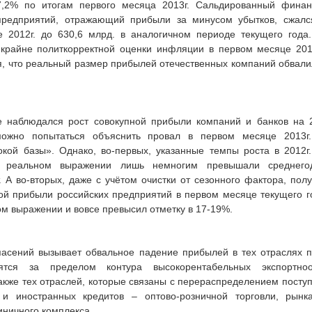
,2% по итогам первого месяца 2013г. Сальдированный финан
предприятий, отражающий прибыли за минусом убытков, сжалс
е 2012г. до 630,6 млрд. в аналогичном периоде текущего года
крайне политкорректной оценки инфляции в первом месяце 2013
я, что реальный размер прибылей отечественных компаний обвал
е наблюдался рост совокупной прибыли компаний и банков на 
ожно попытаться объяснить провал в первом месяце 2013г. 
кой базы». Однако, во-первых, указанные темпы роста в 2012г
реальном выражении лишь немногим превышали среднегод
 А во-вторых, даже с учётом очистки от сезонного фактора, полу
ой прибыли российских предприятий в первом месяце текущего г
ом выражении и вовсе превысил отметку в 17-19%.
пасений вызывает обвальное падение прибылей в тех отраслях 
ятся за пределом контура высокорентабельных экспортноо
также тех отраслей, которые связаны с перераспределением пост
и иностранных кредитов – оптово-розничной торговли, рынк
иничного комплекса.