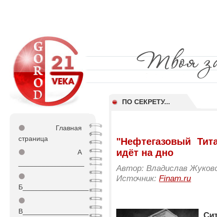
ПО СЕКРЕТУ...
⚫
Главная
страница
"Нефтегазовый Тит
идёт на дно
⚫
А
_________________
Автор: Владислав Жуков
⚫
Источник:
Finam.ru
Б_________________
⚫
В_________________
Си