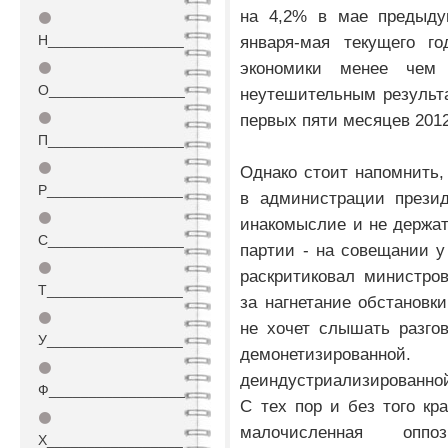
на 4,2% в мае предыду
⚫
Н_________________
января-мая текущего го
экономики менее чем
⚫
О_________________
неутешительным результа
⚫
первых пяти месяцев 2012
П_________________
⚫
Однако стоит напомнить,
Р_________________
в администрации презид
⚫
инакомыслие и не держат
С_________________
партии - на совещании 
⚫
раскритиковал министров
Т_________________
за нагнетание обстановк
⚫
не хочет слышать разго
У_________________
демонетизированн
⚫
деиндустриализированной
Ф_________________
С тех пор и без того кр
⚫
малочисленная оппо
Х_________________