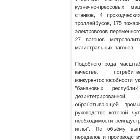
кузнечно-прессовых м
станков, 4 проходчески
троллейбусов, 175 пожар
электровозов переменного
27 вагонов метрополи
магистральных вагонов.
Подобного рода масштаб
качестве, потреби
конкурентоспособности у
"банановых республ
дезинтегрированно
обрабатывающей пром
руководство которой чу
необходимости реиндуст
иглы". По объёму вып
переделов и производств