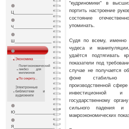
"кудриномики" в высши
⚫
портить настроение руко
Ц_________________
состояние отечестве
⚫
упоминать.
Ч_________________
⚫
Судя по всему, именно 
Ш________________
чудеса и манипуляции
⚫
удаётся подтягивать к
Э_________________
Экономика
показатели под требован
Политэкономический
ликбез для
случае не получается о
миллионов
фоне стабильно 
По секрету...
производственной сфере
Электронные
библиотеки и
инвестиционной и 
аудиокниги
государственному орган
⚫
сильного падения и 
Ю_________________
макроэкономических пока
⚫
Я_________________