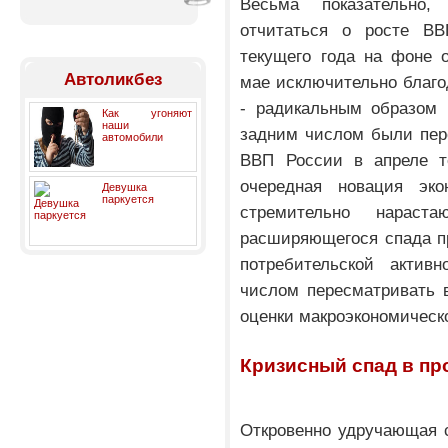
Весьма показательно
отчитаться о росте В
текущего года на фоне 
Автоликбез
мае исключительно благ
- радикальным образом 
Как угоняют
наши
задним числом были пер
автомобили
ВВП России в апреле те
очередная новация эко
Девушка
паркуется
стремительно нараст
расширяющегося спада п
потребительской актив
числом пересматривать 
оценки макроэкономическ
Кризисный спад в п
Откровенно удручающая 