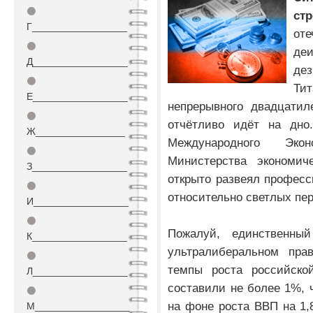
⚫
ст
Г_________________
оте
⚫
де
Д_________________
де
⚫
Ти
Е_________________
непрерывного двадцатил
⚫
отчётливо идёт на дно.
Ж________________
Международного Экон
⚫
Министерства экономич
З_________________
открыто развеял профес
⚫
относительно светлых пер
И_________________
⚫
Пожалуй, единственны
К_________________
ультралиберальном прав
⚫
темпы роста российско
Л_________________
составили не более 1%, 
⚫
на фоне роста ВВП на 1,
М_________________