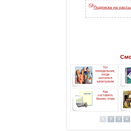
Подписка на рассы
Смо
Тот
понедельник,
когда
кончился
капитализм
Как
составить
бизнес-план
1
2
3
4