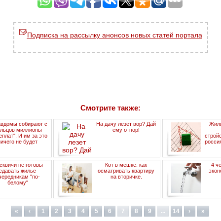
Подписка на рассылку анонсов новых статей портала
Смотрите также:
вдомы собирают с
На дачу лезет вор? Дай
Жил
льцов миллионы
ему отпор!
еплат". И им за это
строй
ничего не будет
росси
сквичи не готовы
Кот в мешке: как
4 ч
сдавать жилье
осматривать квартиру
экон
чередникам "по-
на вторичке.
белому"
«
‹
1
2
3
4
5
6
7
8
9
...
14
›
»