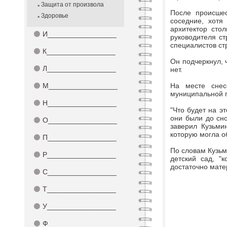
Защита от произвола
После происшес
Здоровье
соседние, хотя
архитектор сто
⚫
И_________________
руководителя с
специалистов ст
⚫
К_________________
Он подчеркнул, 
⚫
Л_________________
нет.
⚫
М_________________
На месте снес
муниципальной 
⚫
Н_________________
"Что будет на э
они были до сно
⚫
О_________________
заверил Кузьми
которую могла о
⚫
П_________________
По словам Кузьм
⚫
Р_________________
детский сад, "
достаточно мате
⚫
С_________________
⚫
Т_________________
⚫
У_________________
⚫
Ф_________________