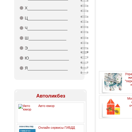
⚫
Х_________________
⚫
Ц_________________
⚫
Ч_________________
⚫
Ш________________
⚫
Э_________________
⚫
Ю_________________
⚫
Я_________________
Упра
жи
"пер
Автоликбез
Мо
о
Авто юмор
Онлайн сервисы ГИБДД