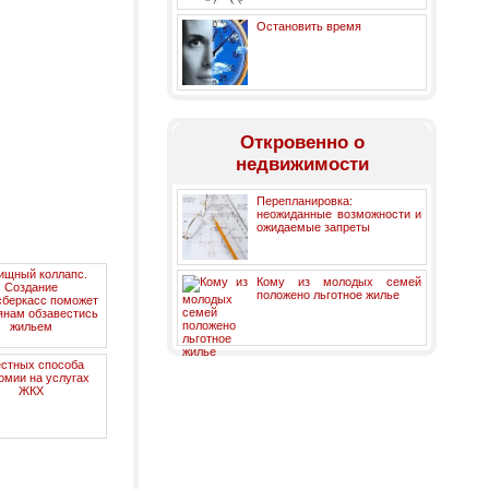
Остановить время
Откровенно о
недвижимости
Перепланировка:
неожиданные возможности и
ожидаемые запреты
ищный коллапс.
Кому из молодых семей
Создание
положено льготное жилье
сберкасс поможет
янам обзавестись
жильем
естных способа
омии на услугах
ЖКХ