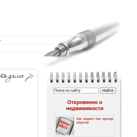
Откровенно о
недвижимости
Как кидают при аренде
квартир.