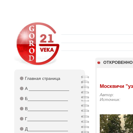
ОТКРОВЕННО
⚫
Главная страница
Москвичи "уз
⚫
А _________________
Автор:
⚫
Б_________________
Источник:
⚫
В_________________
⚫
Г_________________
⚫
Д_________________