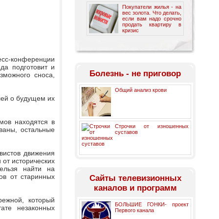
Покупатели жилья - на
вес золота. Что делать,
если вам надо срочно
продать квартиру в
кризис
есс-конференции
да подготовит и
Болезнь - не приговор
зможного сноса,
Общий анализ крови
лей о будущем их
мов находятся в
Строчки от изношенных
ваны, остальные
суставов
вистов движения
 от исторических
нельзя найти на
ов от старинных
Cайты телевизионных
каналов и программ
режной, который
БОЛЬШИЕ ГОНКИ- проект
ате незаконных
Первого канала