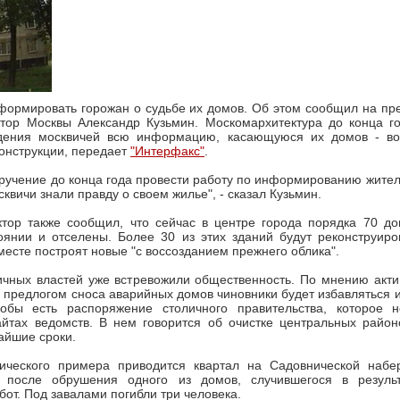
формировать горожан о судьбе их домов. Об этом сообщил на пр
ктор Москвы Александр Кузьмин. Москомархитектура до конца го
дения москвичей всю информацию, касающуюся их домов - во
онструкции, передает
"Интерфакс"
.
ручение до конца года провести работу по информированию жите
квичи знали правду о своем жилье", - сказал Кузьмин.
ктор также сообщил, что сейчас в центре города порядка 70 до
оянии и отселены. Более 30 из этих зданий будут реконструиро
 месте построят новые "с воссозданием прежнего облика".
ичных властей уже встревожили общественность. По мнению акти
д предлогом сноса аварийных домов чиновники будет избавляться и
кобы есть распоряжение столичного правительства, которое 
йтах ведомств. В нем говорится об очистке центральных район
чайшие сроки.
гического примера приводится квартал на Садовнической набе
 после обрушения одного из домов, случившегося в результ
бот. Под завалами погибли три человека.