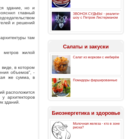
ся здание, но и
пояснил главный
ЗВОНОК СУДЬБЫ - реалити-
едседательством
шоу с Петром Листерманом
телей и решений
 архитектуры там
Салаты и закуски
х метров жилой
Салат из моркови с имбирём
 виде, в котором
ения объемов", -
кая же сумма, в
Помидоры фаршированные
ний расположится
 у архитекторов
ик зданий.
Биоэнергетика и здоровье
Молочная железа - кто в зоне
риска?