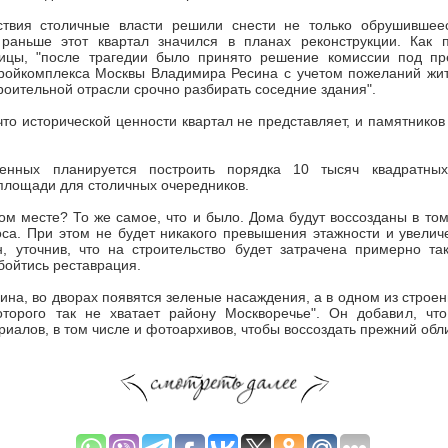
твия столичные власти решили снести не только обрушившее
 раньше этот квартал значился в планах реконструкции. Как 
лицы, "после трагедии было принято решение комиссии под пр
тройкомплекса Москвы Владимира Ресина с учетом пожеланий жи
роительной отрасли срочно разбирать соседние здания".
что исторической ценности квартал не представляет, и памятников
енных планируется построить порядка 10 тысяч квадратны
площади для столичных очередников.
том месте? То же самое, что и было. Дома будут воссозданы в том
са. При этом не будет никакого превышения этажности и увелич
н, уточнив, что на строительство будет затрачена примерно та
бойтись реставрация.
ина, во дворах появятся зеленые насаждения, а в одном из строе
которого так не хватает району Москворечье". Он добавил, что
риалов, в том числе и фотоархивов, чтобы воссоздать прежний обл