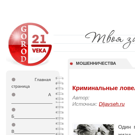
МОШЕННИЧЕСТВА
⚫
Главная
страница
Криминальные лов
⚫
А
Автор:
_________________
Источник:
Dljavseh.ru
⚫
Б_________________
⚫
Один 
В_________________
жиз