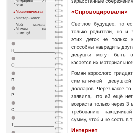
заработанные сбережения
Медицина 21
века
«Спровоцировали»
Мошенничества
Мастер- класс
Светлое будущее, то ес
Мой малыш.
Мамам на
только родители, но и 
заметку!
этих деток не только 
⚫
способны навредить друг
Н_________________
девушки могут быть о
⚫
касается их материальног
О_________________
Роман взрослого тридца
⚫
П_________________
симпатичной девушко
долларов. Через какое-т
⚫
Р_________________
заявила, что ей ещё нет
⚫
возраста только через 3
С_________________
требованию находчиво
⚫
сумму, чтобы не сесть в т
Т_________________
Интернет
⚫