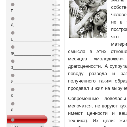
⚫
собст
Г_________________
челов
⚫
не в 
Д_________________
постро
⚫
что 
Е_________________
матери
⚫
смысла в этих отноше
Ж________________
месяцев «молодожен»
⚫
драгоценности. А супруга
З_________________
поводу развода и ра
⚫
полученного таким обр
И_________________
продавал и жил на выруч
⚫
К_________________
Современные ловелас
⚫
мелочатся, не воруют кух
Л_________________
имеют ценности и вещ
⚫
техника). Их цели: ж
М_________________