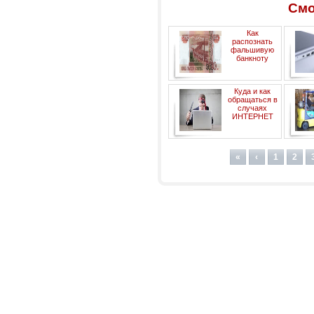
Смо
Как
распознать
фальшивую
банкноту
«Лабор
Куда и как
помо
обращаться в
се
случаях
«Однок
ИНТЕРНЕТ
– ук
мошенничества
«
‹
1
2