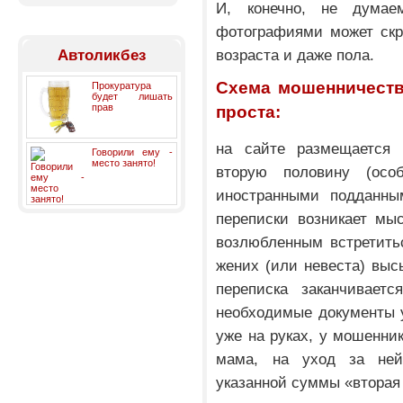
И, конечно, не дума
фотографиями может скр
возраста и даже пола.
Автоликбез
Схема мошенничеств
Прокуратура
будет лишать
прав
проста:
на сайте размещается 
Говорили ему -
место занято!
вторую половину (осо
иностранными подданным
переписки возникает мы
возлюбленным встретитьс
жених (или невеста) выс
переписка заканчиваетс
необходимые документы у
уже на руках, у мошенни
мама, на уход за ней
указанной суммы «вторая 