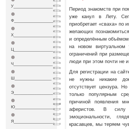
У_________________
Период знакомств при по
⚫
уже канул в Лету. Се
Ф_________________
приобретает «сваха» по и
⚫
желающих познакомиться
Х_________________
и определённым объёмом 
⚫
на новом виртуальном 
Ц_________________
ограничений при размещ
⚫
люди при этом почти не 
Ч_________________
Для регистрации на сайт
⚫
Ш________________
не нужны никакие до
⚫
отсутствует цензура. Но
Э_________________
только популярным ср
⚫
причиной появления мн
Ю_________________
аферистов. В силу 
⚫
эмоциональности, гля
Я_________________
красавцев, мы теряем чу