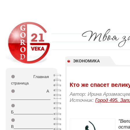
ЭКОНОМИКА
⚫
Главная
страница
Кто же спасет велик
⚫
А
Автор: Ирина Арзамасце
_________________
Источник:
Город 495. Зап
⚫
Б_________________
⚫
"Вел
В_________________
оста