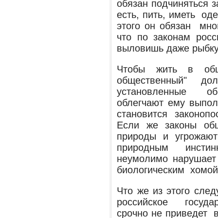
обязан подчиняться 
есть, пить, иметь од
этого он обязан мно
что по законам росс
выловишь даже рыбку
Чтобы жить в общ
общественный" д
установленные об
облегчают ему выпол
становится законо
Если же законы общ
природы и угрожают
природным инсти
неумолимо нарушает 
биологическим хомой
Что же из этого сле
российское госуд
срочно не приведет в