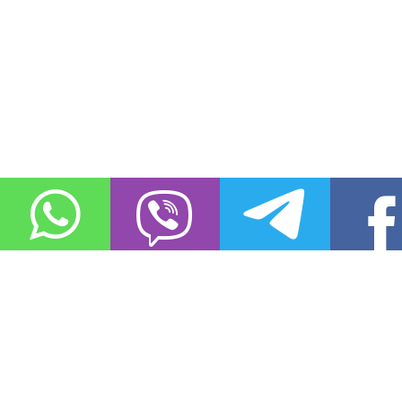
О проекте
Контакты
Copyright © 2011-2021, «
Город XXI века. Твоя записная книжка
». Все 
Использование материалов сайта в сети Интернет допустимо, пр
источник заимствования.
Обо всех замеченных нарушениях авторских прав на материалы, оп
info@gorod21veka.ru