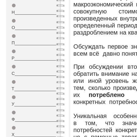
макроэкономический 
⚫
совокупную стои
Н_________________
произведенных внутр
⚫
определенный период
О_________________
раздроблением на кв
⚫
П_________________
Обсуждать первое з
⚫
всем всё давно понят
Р_________________
При обсуждении вт
⚫
обратить внимание н
С_________________
или иной уровень ж
⚫
тем, сколько произв
Т_________________
их
потреблено
⚫
конкретных потребно
У_________________
⚫
Уникальная особенно
Ф_________________
в том, что значи
⚫
потребностей конкр
Х_________________