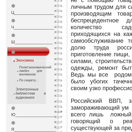
не с помощью товар
⚫
личным трудом для с
Ц_________________
производящим това
беспрецедентное д
⚫
количество садо
Ч_________________
приходящихся на ка
⚫
самообслуживание т
Ш________________
долю труда росси
⚫
приготовление пищи,
Э_________________
силами, строительст
Экономика
одежды, ремонт быт
Политэкономический
ликбез для
Ведь мы все родом 
миллионов
было убогих тачечн
По секрету...
своим узко професси
Электронные
библиотеки и
аудиокниги
Российский ВВП,
замораживающий ум 
⚫
всего лишь ложный 
Ю_________________
говорящий о реа
⚫
существующей за пред
Я_________________