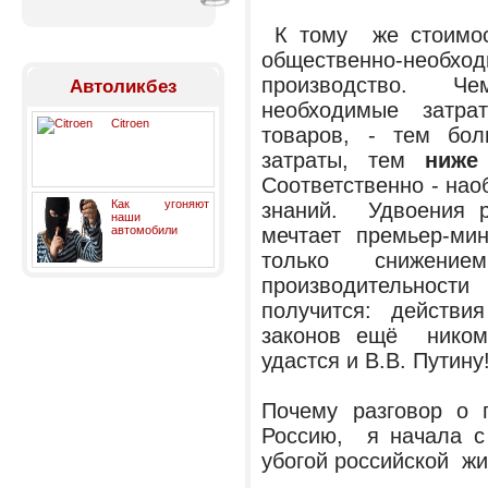
К тому же стоимос
общественно-необх
производство. Ч
Автоликбез
необходимые затра
Citroen
товаров, - тем б
затраты, тем
ни
Соответственно - нао
Как угоняют
знаний. Удвоения 
наши
автомобили
мечтает премьер-м
только снижение
производительнос
получится: действи
законов ещё ником
удастся и В.В. Путину
Почему разговор о п
Россию, я начала с 
убогой российской жи