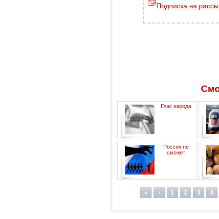
Подписка на рассы
Смо
Глас народа
Россия не
сможет
существовать без своего
глобального проекта
«
‹
1
2
3
4