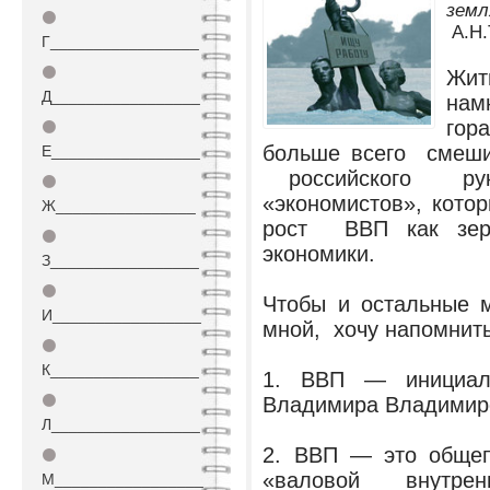
земля
⚫
А.Н.
Г_________________
⚫
Жит
Д_________________
нам
гор
⚫
больше всего смеш
Е_________________
российского ру
⚫
«экономистов», кото
Ж________________
рост ВВП как зер
⚫
экономики.
З_________________
⚫
Чтобы и остальные м
И_________________
мной, хочу напомнить
⚫
К_________________
1. ВВП — инициал
⚫
Владимира Владимир
Л_________________
2. ВВП — это общеп
⚫
«валовой внутре
М_________________