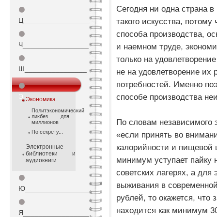
Сегодня ни одна страна в
⚫
Ц_________________
такого искусства, потому
способа производства, ос
⚫
Ч_________________
и наемном труде, эконом
⚫
только на удовлетворение
Ш________________
не на удовлетворение их
потребностей. Именно поэ
⚫
способе производства не
Э_________________
Экономика
Политэкономический
ликбез для
По словам независимого 
миллионов
По секрету...
«если принять во внимани
калорийности и пищевой
Электронные
библиотеки и
минимум уступает пайку 
аудиокниги
советских лагерях, а для
⚫
выживания в современной 
Ю_________________
рублей, то окажется, что 
⚫
находится как минимум 3
Я_________________