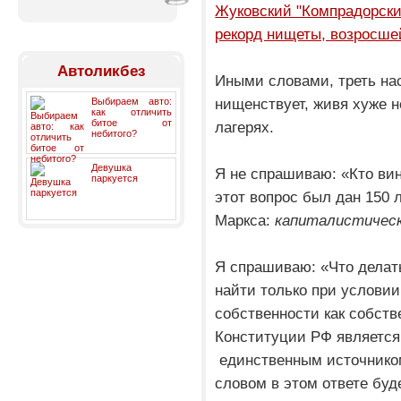
Жуковский "Компрадорски
рекорд нищеты, возросше
Автоликбез
Иными словами, треть на
нищенствует, живя хуже 
Выбираем авто:
как отличить
битое от
лагерях.
небитого?
Девушка
Я не спрашиваю: «Кто ви
паркуется
этот вопрос был дан 150 
Маркса:
капиталистическ
Я спрашиваю: «Что делать
найти только при услови
собственности как собств
Конституции РФ являетс
единственным
источнико
словом в этом ответе буд