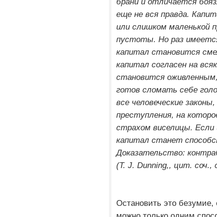
брани и отличается бояз
еще не вся правда. Кап
или слишком маленькой п
пустоты. Но раз имеетс
капитал становится сме
капитал согласен на всяк
становится оживленным,
готов сломать себе голо
все человеческие законы
преступления, на которое
страхом виселицы. Если 
капитал станет способс
Доказательство: контраб
(Т. J. Dunning,, цит. соч., 
Остановить это безумие,
можно только одним спос