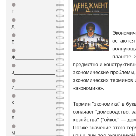
⚫
Г_________________
⚫
Д_________________
Экономич
⚫
остаются
Е_________________
волнующи
⚫
планете 
Ж________________
предметно и конструктивн
⚫
экономические проблемы,
З_________________
экономических терминов и
⚫
И_________________
«экономика».
⚫
К_________________
Термин "экономика" в бук
⚫
означает "домоводство, 
Л_________________
хозяйства" ("ойкос" — до
⚫
Позже значение этого те
М_________________
наши дни под экономикой