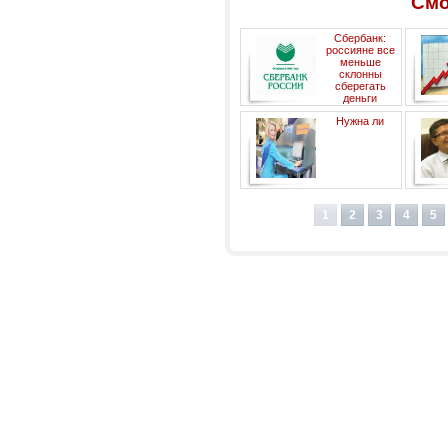
Смо
Сбербанк:
россияне все
меньше
склонны
сберегать
деньги
Нужна ли
государственная
электронная почта?
1
2
3
4
5