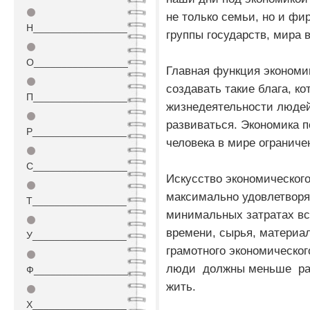
⚫
не только семьи, но и фи
Н_________________
группы государств, мира 
⚫
О_________________
Главная функция экономик
⚫
создавать такие блага, к
П_________________
жизнедеятельности людей
⚫
развиваться. Экономика п
Р_________________
человека в мире ограниче
⚫
С_________________
Искусство экономического
⚫
максимально удовлетворя
Т_________________
минимальных затратах вс
⚫
времени, сырья, материал
У_________________
грамотного экономическо
⚫
люди должны меньше раб
Ф_________________
жить.
⚫
Х_________________