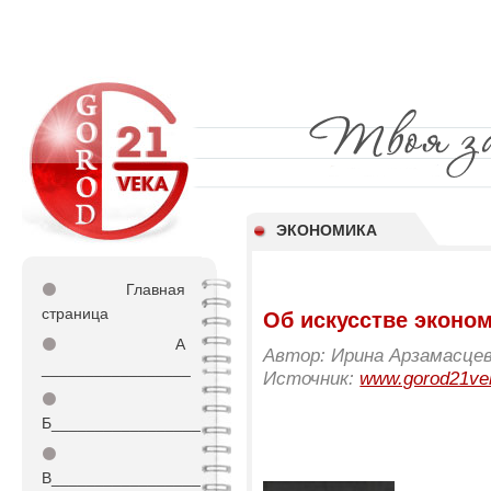
ЭКОНОМИКА
⚫
Главная
страница
Об искусстве эконо
⚫
А
Автор: Ирина Арзамасце
_________________
Источник:
www.gorod21ve
⚫
Б_________________
⚫
В_________________