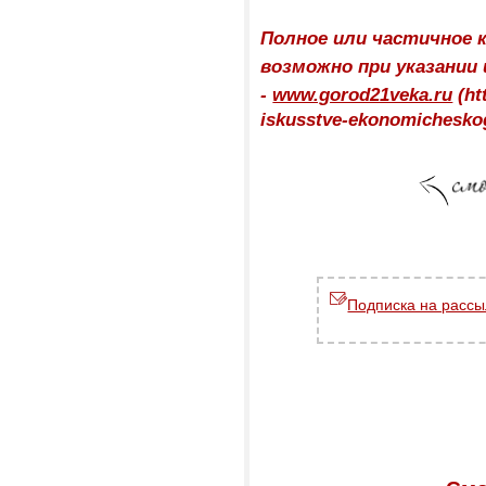
Полное или частичное 
возможно при указании
-
www.gorod21veka.ru
(
ht
iskusstve-ekonomicheskog
Подписка на рассы